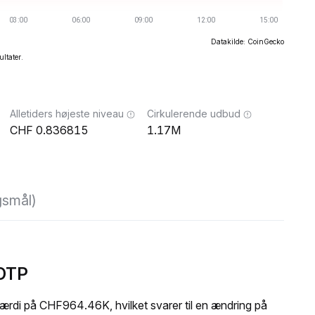
Datakilde: CoinGecko
ultater.
Alletiders højeste niveau
Cirkulerende udbud
0.836815
1.17M
gsmål)
SDTP
di på CHF964.46K, hvilket svarer til en ændring på