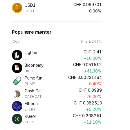
CHF
0.999701
USD1
0.00%
USD1
Populære mønter
Coin
Pris & 24T%
CHF
2.41
Lighter
+10.00%
LIT
CHF
0.051512
Biconomy
+41.30%
BICO
CHF
0.00231464
Pump.fun
-0.40%
PUMP
CHF
0.0989
Cash Cat
-26.00%
CASHCAT
CHF
0.382513
Ether.fi
+5.20%
ETHFI
CHF
0.208251
KGeN
+11.10%
KGEN