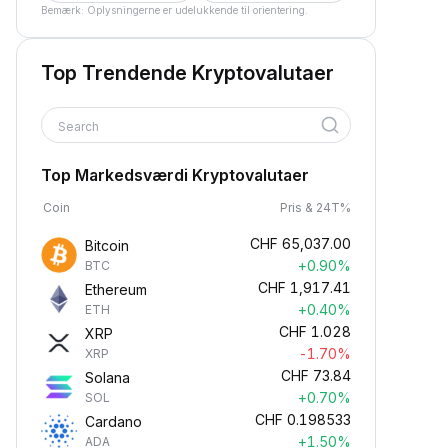
Bemærk: Oplysningerne er udelukkende til orientering.
Top Trendende Kryptovalutaer
Search
Top Markedsværdi Kryptovalutaer
Coin
Pris & 24T%
CHF
65,037.00
Bitcoin
+0.90%
BTC
CHF
1,917.41
Ethereum
+0.40%
ETH
CHF
1.028
XRP
-1.70%
XRP
CHF
73.84
Solana
+0.70%
SOL
CHF
0.198533
Cardano
+1.50%
ADA