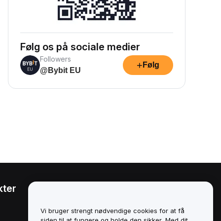
Følg os på sociale medier
Followers
+
Følg
@Bybit EU
kter
Juridisk
Politik om
Vi bruger strengt nødvendige cookies for at få
interessekonflikter
siden til at fungere og holde den sikker. Med dit