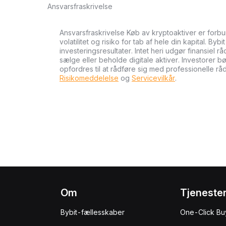
Ansvarsfraskrivelse
Ansvarsfraskrivelse Køb av kryptoaktiver er forb
volatilitet og risiko for tab af hele din kapital. Byb
investeringsresultater. Intet heri udgør finansiel r
sælge eller beholde digitale aktiver. Investorer 
opfordres til at rådføre sig med professionelle rå
Risikomeddelelse
og
Servicevilkår
.
Om
Tjeneste
Bybit-fællesskaber
One-Click Bu