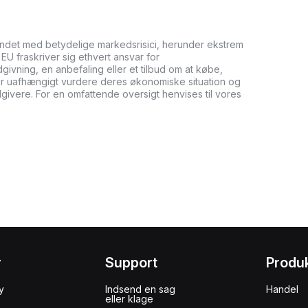
undet med betydelige markedsrisici, herunder ekstrem
it EU fraskriver sig ethvert ansvar for
ådgivning, en anbefaling eller et tilbud om at købe,
bør uafhængigt vurdere deres økonomiske situation og
dgivere. For en omfattende oversigt henvises til vores
r
Support
Produ
y
Indsend en sag
Handel
eller klage