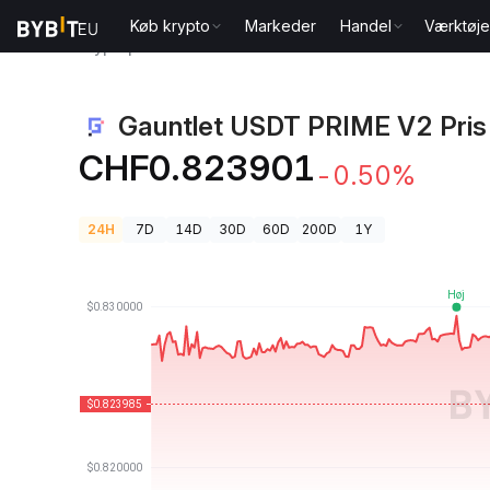
Køb krypto
Markeder
Handel
Værktøje
Kryptopriser
Gauntlet USDT PRIME V2 Pris GTUSDT
Gauntlet USDT PRIME V2 Pris
CHF0.823901
-0.50%
24H
7D
14D
30D
60D
200D
1Y