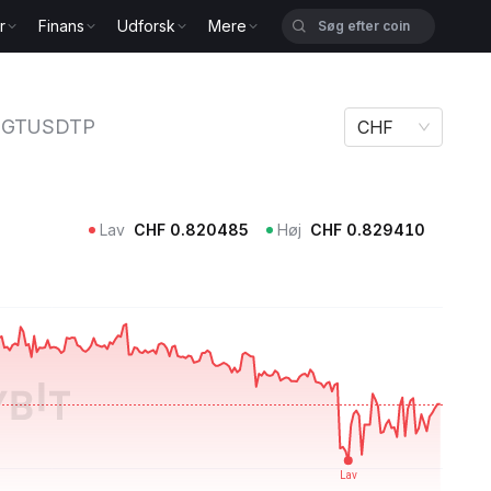
r
Finans
Udforsk
Mere
P
GTUSDTP
CHF
Lav
CHF
0.820485
Høj
CHF
0.829410