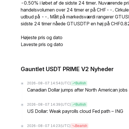
-0.50% i løbet af de sidste 24 timer. Nuværende
handelsvolumen over 24 timer er på CHF--. Cirku
udbud på --. Målt på markedsværdi rangerer GTUSDTP
sidste 24 timer nåede GTUSDTP en høj på CHF0.
Højeste pris og dato
Laveste pris og dato
Gauntlet USDT PRIME V2 Nyheder
2026-08-07 14:54
(UTC)
Bullish
Canadian Dollar jumps after North American jobs 
2026-08-07 14:39
(UTC)
Bullish
US Dollar: Weak payrolls cloud Fed path – ING
2026-08-07 14:23
(UTC)
Bearish