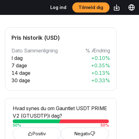
Tilmeld dig
Log ind
Pris historik (USD)
Dato Sammenligning
% Ændring
I dag
+0.10%
7 dage
+0.35%
14 dage
+0.13%
30 dage
+0.33%
Hvad synes du om Gauntlet USDT PRIME
V2 (GTUSDTP)i dag?
50
%
50
%
Positiv
Negativ