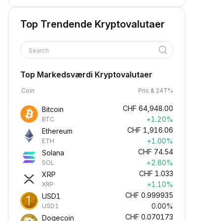
Top Trendende Kryptovalutaer
Search
Top Markedsværdi Kryptovalutaer
Coin
Pris & 24T%
CHF
64,948.00
Bitcoin
+1.20%
BTC
CHF
1,916.06
Ethereum
+1.00%
ETH
CHF
74.54
Solana
+2.60%
SOL
CHF
1.033
XRP
+1.10%
XRP
CHF
0.999935
USD1
0.00%
USD1
CHF
0.070173
Dogecoin