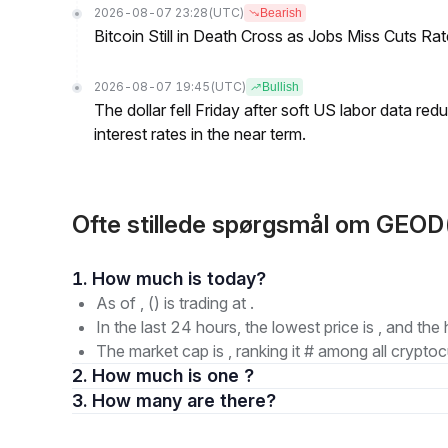
2026-08-07 23:28
(UTC)
Bearish
Bitcoin Still in Death Cross as Jobs Miss Cuts R
2026-08-07 19:45
(UTC)
Bullish
The dollar fell Friday after soft US labor data re
interest rates in the near term.
Ofte stillede spørgsmål om GEO
1. How much is today?
As of , () is trading at .
In the last 24 hours, the lowest price is , and the 
The market cap is , ranking it # among all cryptoc
2. How much is one ?
3. How many are there?