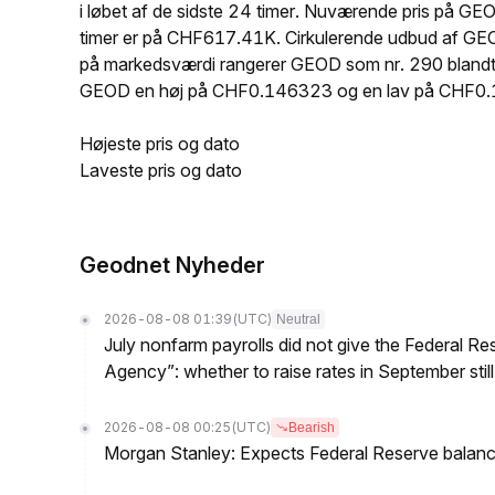
i løbet af de sidste 24 timer. Nuværende pris på
timer er på CHF617.41K. Cirkulerende udbud af GE
på markedsværdi rangerer GEOD som nr. 290 blandt al
GEOD en høj på CHF0.146323 og en lav på CHF0
Højeste pris og dato
Laveste pris og dato
Geodnet Nyheder
2026-08-08 01:39
(UTC)
Neutral
July nonfarm payrolls did not give the Federal 
Agency”: whether to raise rates in September still
2026-08-08 00:25
(UTC)
Bearish
Morgan Stanley: Expects Federal Reserve balance 