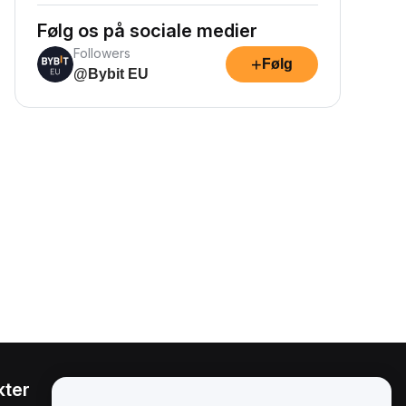
Følg os på sociale medier
Followers
+
Følg
@Bybit EU
kter
Juridisk