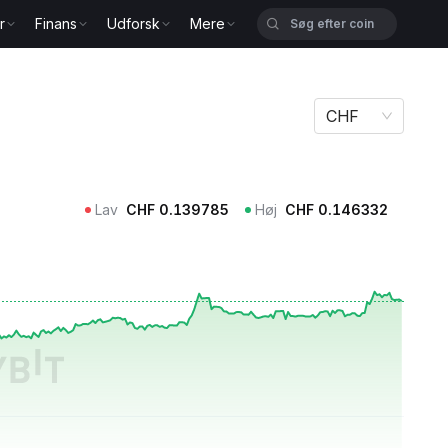
r
Finans
Udforsk
Mere
CHF
Lav
CHF
0.139785
Høj
CHF
0.146332