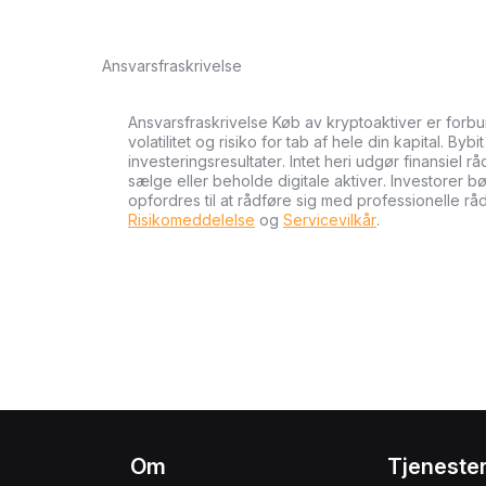
Ansvarsfraskrivelse
Ansvarsfraskrivelse Køb av kryptoaktiver er forb
volatilitet og risiko for tab af hele din kapital. Byb
investeringsresultater. Intet heri udgør finansiel r
sælge eller beholde digitale aktiver. Investorer 
opfordres til at rådføre sig med professionelle rå
Risikomeddelelse
og
Servicevilkår
.
Om
Tjeneste