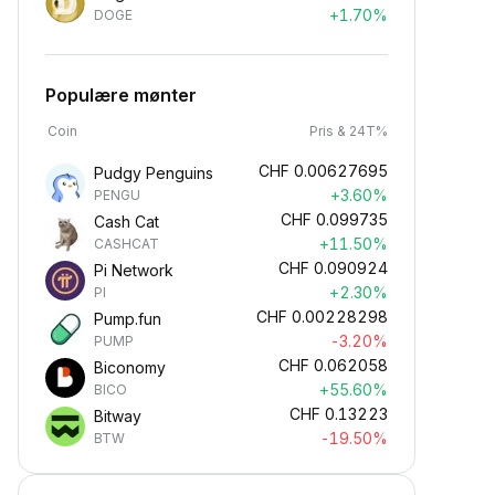
+1.70%
DOGE
Populære mønter
Coin
Pris & 24T%
CHF
0.00627695
Pudgy Penguins
+3.60%
PENGU
CHF
0.099735
Cash Cat
+11.50%
CASHCAT
CHF
0.090924
Pi Network
+2.30%
PI
CHF
0.00228298
Pump.fun
-3.20%
PUMP
CHF
0.062058
Biconomy
+55.60%
BICO
CHF
0.13223
Bitway
-19.50%
BTW