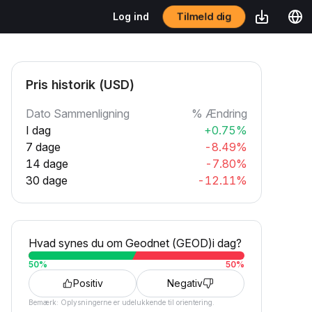
Tilmeld dig
Log ind
Pris historik (USD)
Dato Sammenligning
% Ændring
I dag
+0.75%
7 dage
-8.49%
14 dage
-7.80%
30 dage
-12.11%
Hvad synes du om Geodnet (GEOD)i dag?
50
%
50
%
Positiv
Negativ
Bemærk: Oplysningerne er udelukkende til orientering.