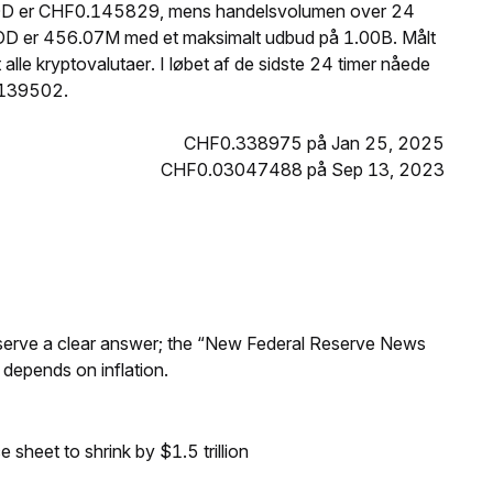
 GEOD er CHF0.145829, mens handelsvolumen over 24
OD er 456.07M med et maksimalt udbud på 1.00B. Målt
le kryptovalutaer. I løbet af de sidste 24 timer nåede
.139502.
CHF0.338975 på Jan 25, 2025
CHF0.03047488 på Sep 13, 2023
Reserve a clear answer; the “New Federal Reserve News
 depends on inflation.
sheet to shrink by $1.5 trillion