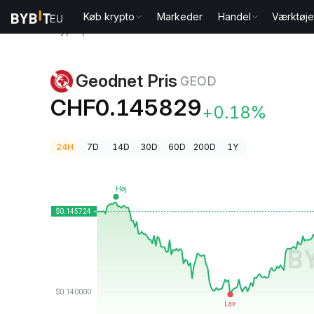
Køb krypto
Markeder
Handel
Værktøje
Kryptopriser
Geodnet Pris GEOD
Geodnet Pris
GEOD
CHF0.145829
+0.18%
24H
7D
14D
30D
60D
200D
1Y