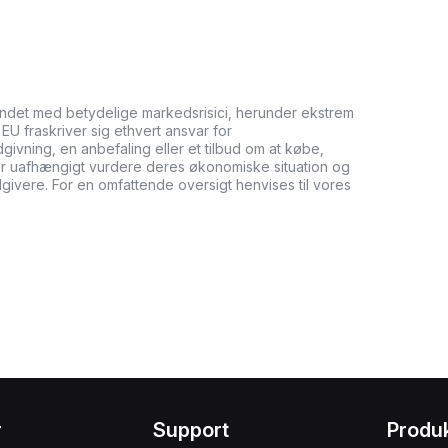
undet med betydelige markedsrisici, herunder ekstrem
it EU fraskriver sig ethvert ansvar for
ådgivning, en anbefaling eller et tilbud om at købe,
bør uafhængigt vurdere deres økonomiske situation og
dgivere. For en omfattende oversigt henvises til vores
r
Support
Produ