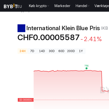
Køb krypto
Markeder
Handel
Værktøje
Kryptopriser
International Klein Blue Pris IKB
International Klein Blue Pris
IKB
CHF0.00005587
-2.41%
24H
7D
14D
30D
60D
200D
1Y