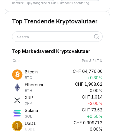
Bemærk: Oplysningerne er udelukkende til orientering.
Top Trendende Kryptovalutaer
Search
Top Markedsværdi Kryptovalutaer
Coin
Pris & 24T%
CHF
64,776.00
Bitcoin
+0.30%
BTC
CHF
1,908.62
Ethereum
0.00%
ETH
CHF
1.014
XRP
-3.00%
XRP
CHF
73.52
Solana
+0.50%
SOL
CHF
0.999712
USD1
0.00%
USD1