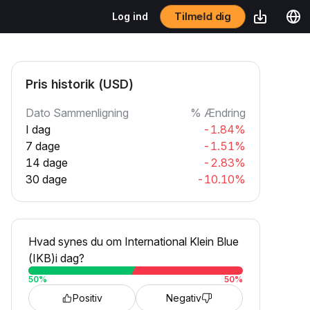
Tilmeld dig
Log ind
Pris historik (USD)
Dato Sammenligning
% Ændring
I dag
-1.84%
7 dage
-1.51%
14 dage
-2.83%
30 dage
-10.10%
Hvad synes du om International Klein Blue
(IKB)i dag?
50
%
50
%
Positiv
Negativ