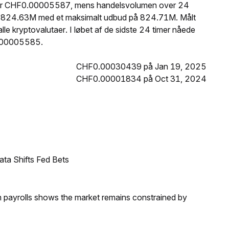
KB er CHF0.00005587, mens handelsvolumen over 24
er 824.63M med et maksimalt udbud på 824.71M. Målt
e kryptovalutaer. I løbet af de sidste 24 timer nåede
0.00005585.
CHF0.00030439 på Jan 19, 2025
CHF0.00001834 på Oct 31, 2024
ata Shifts Fed Bets
m payrolls shows the market remains constrained by