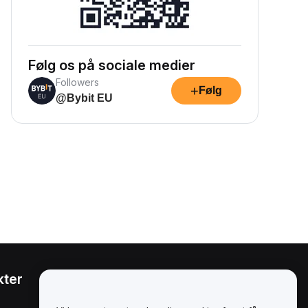
Følg os på sociale medier
Followers
+
Følg
@Bybit EU
kter
Juridisk
Politik om