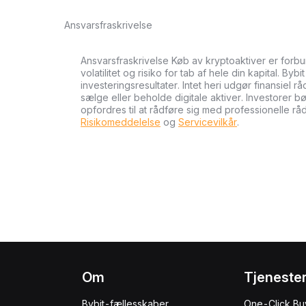
Ansvarsfraskrivelse
Ansvarsfraskrivelse Køb av kryptoaktiver er forb
volatilitet og risiko for tab af hele din kapital. Byb
investeringsresultater. Intet heri udgør finansiel r
sælge eller beholde digitale aktiver. Investorer 
opfordres til at rådføre sig med professionelle rå
Risikomeddelelse
og
Servicevilkår
.
Om
Tjeneste
Bybit-fællesskaber
One-Click Bu