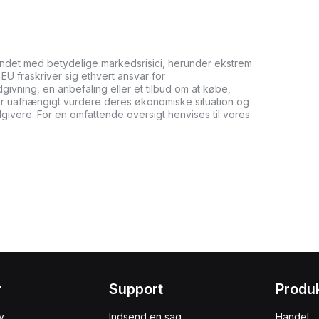
undet med betydelige markedsrisici, herunder ekstrem
it EU fraskriver sig ethvert ansvar for
ådgivning, en anbefaling eller et tilbud om at købe,
bør uafhængigt vurdere deres økonomiske situation og
dgivere. For en omfattende oversigt henvises til vores
r
Support
Produ
y
Indsend en sag
Handel