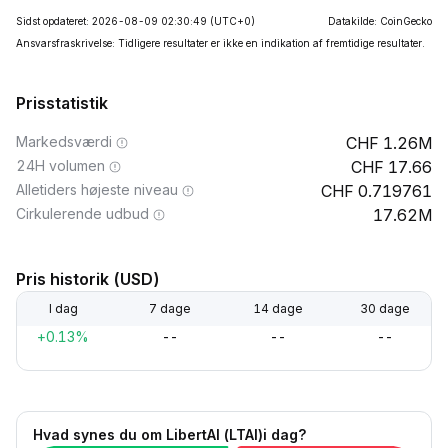
Sidst opdateret: 2026-08-09 02:30:49
(UTC+0)
Datakilde: CoinGecko
Ansvarsfraskrivelse: Tidligere resultater er ikke en indikation af fremtidige resultater.
Prisstatistik
Markedsværdi
1.26M
24H volumen
17.66
Alletiders højeste niveau
0.719761
Cirkulerende udbud
17.62M
Pris historik (USD)
I dag
7 dage
14 dage
30 dage
+0.13%
--
--
--
Hvad synes du om LibertAI (LTAI)i dag?