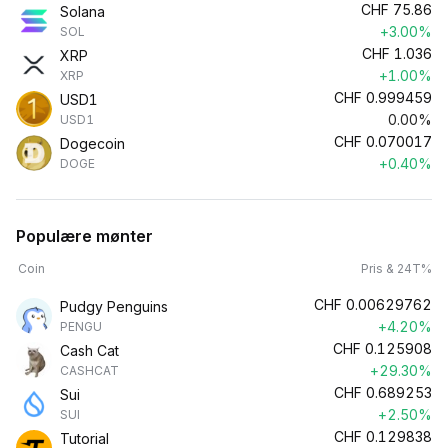
CHF
75.86
Solana
+3.00%
SOL
CHF
1.036
XRP
+1.00%
XRP
CHF
0.999459
USD1
0.00%
USD1
CHF
0.070017
Dogecoin
+0.40%
DOGE
Populære mønter
Coin
Pris & 24T%
CHF
0.00629762
Pudgy Penguins
+4.20%
PENGU
CHF
0.125908
Cash Cat
+29.30%
CASHCAT
CHF
0.689253
Sui
+2.50%
SUI
CHF
0.129838
Tutorial