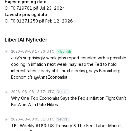
Højeste pris og dato
CHF0.719761 på Jul 23, 2024
Laveste pris og dato
CHF0.01271259 på Feb 12, 2026
LibertAI Nyheder
2026-08-08 17:30
(UTC)
Bullish
July’s surprisingly weak jobs report coupled with a possible
cooling in inflation next week may lead the Fed to hold
interest rates steady at its next meeting, says Bloomberg
Economic’s @AnnaEconomist
2026-08-08 13:17
(UTC)
Neutral
Why One Top Economist Says the Fed’s Inflation Fight Can’t
Be Won With Rate Hikes
2026-08-08 03:01
(UTC)
Neutral
TBL Weekly #180: US Treasury & The Fed, Labor Market,