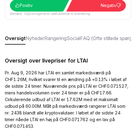
Positiv
Negativ
Bemærk: Oplysningerne er udelukkende til orientering.
Oversigt
Nyheder
Rangering
Social
FAQ (Ofte stillede spørgs
Oversigt over livepriser for LTAI
Pr. Aug 9, 2026 har LTAI en samlet markedsværdi på
CHF1.26M, hvilket svarer til en ændring på +0.13% i løbet af
de sidste 24 timer. Nuværende pris på LTAI er CHF0.071527,
mens handelsvolumen over 24 timer er på CHF17.66.
Cirkulerende udbud af LTAI er 17.62M med et maksimalt
udbud på 60.00M. Målt på markedsværdi rangerer LTAI som
nr. 2438 blandt alle kryptovalutaer. I løbet af de sidste 24
timer nåede LTAI en høj på CHF0.071762 og en lav på
CHF0.071453.