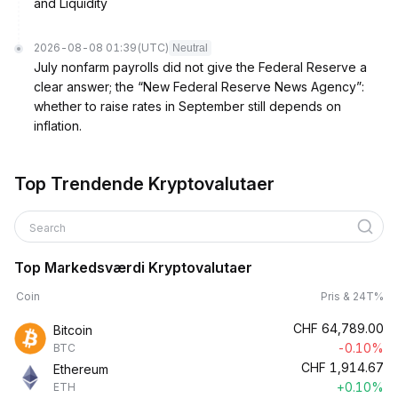
and Liquidity
2026-08-08 01:39
(UTC)
Neutral
July nonfarm payrolls did not give the Federal Reserve a
clear answer; the “New Federal Reserve News Agency”:
whether to raise rates in September still depends on
inflation.
Top Trendende Kryptovalutaer
Search
Top Markedsværdi Kryptovalutaer
Coin
Pris & 24T%
CHF
64,789.00
Bitcoin
-0.10%
BTC
CHF
1,914.67
Ethereum
+0.10%
ETH