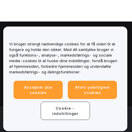
Om
Vi bruger strengt nødvendige cookies for at få siden til at
Tjenester
fungere og holde den sikker. Med dit samtykke bruger vi
også funktions-, analyse-, markedsførings- og sociale
medie-cookies til at huske dine indstillinger, forstå brugen
Support
af hjemmesiden, forbedre hjemmesiden og understøtte
markedsførings- og delingsfunktioner.
Produkter
Accepter alle
Afvis yderligere
Juridisk
cookies
cookies
Cookie -
© 2025-2026 Bybit.eu. All rights reserved.
indstillinger
Servicevilkår
|
Fortrolighedsbetingelser
|
Impressum
(Impressum)
|
Cookieindstillinger