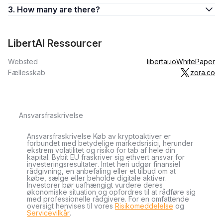
3. How many are there?
LibertAI Ressourcer
Websted
libertai.io
WhitePaper
Fællesskab
zora.co
Ansvarsfraskrivelse
Ansvarsfraskrivelse Køb av kryptoaktiver er
forbundet med betydelige markedsrisici, herunder
ekstrem volatilitet og risiko for tab af hele din
kapital. Bybit EU fraskriver sig ethvert ansvar for
investeringsresultater. Intet heri udgør finansiel
rådgivning, en anbefaling eller et tilbud om at
købe, sælge eller beholde digitale aktiver.
Investorer bør uafhængigt vurdere deres
økonomiske situation og opfordres til at rådføre sig
med professionelle rådgivere. For en omfattende
oversigt henvises til vores
Risikomeddelelse
og
Servicevilkår
.