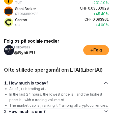
+231.10%
TUT
CHF
0.03503628
StonkBroker
+45.40%
STONKBROKER
CHF
0.093961
Canton
+4.00%
CC
Følg os på sociale medier
Followers
+
Følg
@Bybit EU
Ofte stillede spørgsmål om LTAI(LibertAI)
1. How much is today?
As of , () is trading at .
In the last 24 hours, the lowest price is , and the highest
price is , with a trading volume of .
The market cap is , ranking it # among all cryptocurrencies.
2. How much is one ?