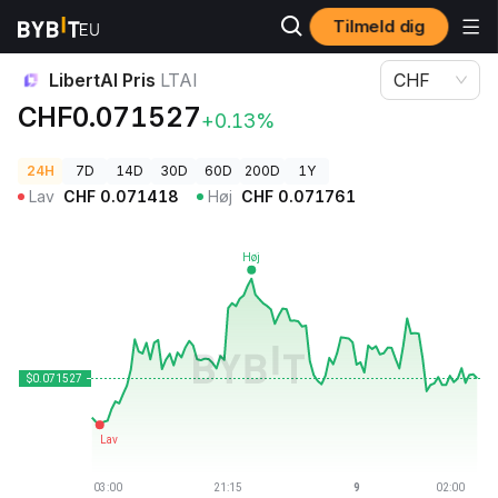
Tilmeld dig
Kryptopriser
LibertAI Pris LTAI
LibertAI Pris
LTAI
CHF
CHF0.071527
+0.13%
24H
7D
14D
30D
60D
200D
1Y
Lav
CHF
0.071418
Høj
CHF
0.071761