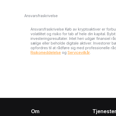
Ansvarsfraskrivelse
Ansvarsfraskrivelse Køb av kryptoaktiver er forb
volatilitet og risiko for tab af hele din kapital. Byb
investeringsresultater. Intet heri udgør finansiel r
sælge eller beholde digitale aktiver. Investorer 
opfordres til at rådføre sig med professionelle rå
Risikomeddelelse
og
Servicevilkår
.
Om
Tjeneste