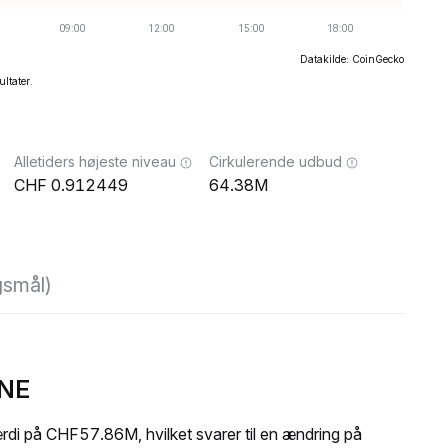
Datakilde: CoinGecko
ultater.
Alletiders højeste niveau
Cirkulerende udbud
0.912449
64.38M
gsmål)
ONE
i på CHF57.86M, hvilket svarer til en ændring på