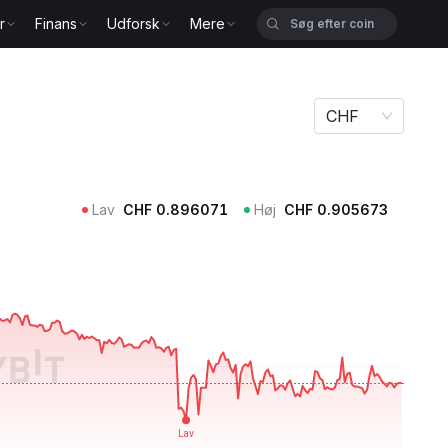
r
Finans
Udforsk
Mere
CHF
Lav
CHF
0.896071
Høj
CHF
0.905673