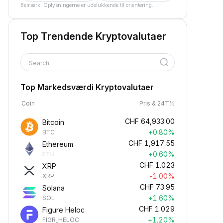
Bemærk: Oplysningerne er udelukkende til orientering.
Top Trendende Kryptovalutaer
Search
Top Markedsværdi Kryptovalutaer
Coin
Pris & 24T%
CHF
64,933.00
Bitcoin
+0.80%
BTC
CHF
1,917.55
Ethereum
+0.60%
ETH
CHF
1.023
XRP
-1.00%
XRP
CHF
73.95
Solana
+1.60%
SOL
CHF
1.029
Figure Heloc
+1.20%
FIGR_HELOC