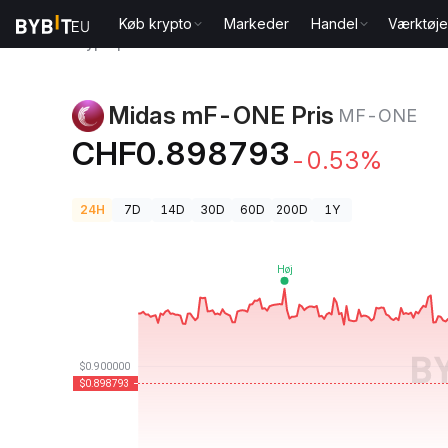
Køb krypto
Markeder
Handel
Værktøje
Kryptopriser
Midas mF-ONE Pris MF-ONE
Midas mF-ONE Pris
MF-ONE
CHF0.898793
-0.53%
24H
7D
14D
30D
60D
200D
1Y