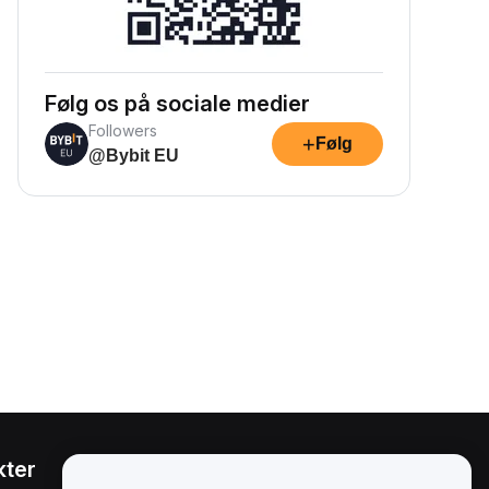
Følg os på sociale medier
Followers
+
Følg
@Bybit EU
kter
Juridisk