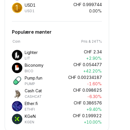
CHF
0.999744
USD1
0.00%
USD1
Populære mønter
Coin
Pris & 24T%
CHF
2.34
Lighter
+2.90%
LIT
CHF
0.054477
Biconomy
+42.20%
BICO
CHF
0.00234187
Pump.fun
-1.60%
PUMP
CHF
0.098625
Cash Cat
-6.30%
CASHCAT
CHF
0.386576
Ether.fi
+9.40%
ETHFI
CHF
0.199922
KGeN
+10.00%
KGEN