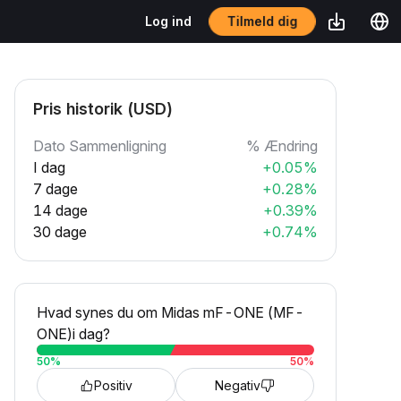
Tilmeld dig
Log ind
Pris historik (USD)
Dato Sammenligning
% Ændring
I dag
+0.05%
7 dage
+0.28%
14 dage
+0.39%
30 dage
+0.74%
Hvad synes du om Midas mF-ONE (MF-
ONE)i dag?
50
%
50
%
Positiv
Negativ