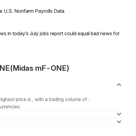
e U.S. Nonfarm Payrolls Data
s in today’s July jobs report could equal bad news for
-ONE(Midas mF-ONE)
highest price is , with a trading volume of .
urrencies.