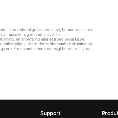
undet med betydelige markedsrisici, herunder ekstrem
it EU fraskriver sig ethvert ansvar for
ådgivning, en anbefaling eller et tilbud om at købe,
bør uafhængigt vurdere deres økonomiske situation og
dgivere. For en omfattende oversigt henvises til vores
r
Support
Produ