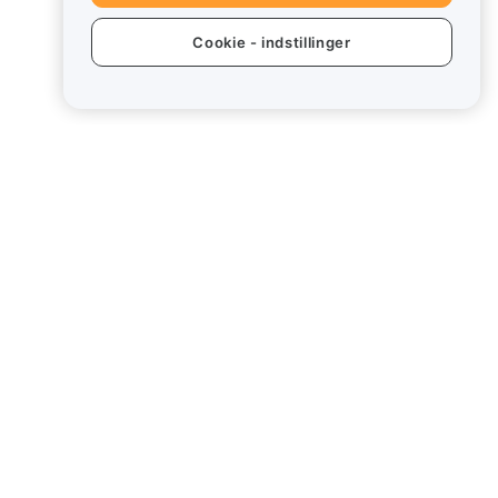
Cookie - indstillinger
kter
Juridisk
Politik om
interessekonflikter
Oversigt over politikken for
opbevaring og
rd
administration
ESG-oplysninger
Crypto-Asset White Papers