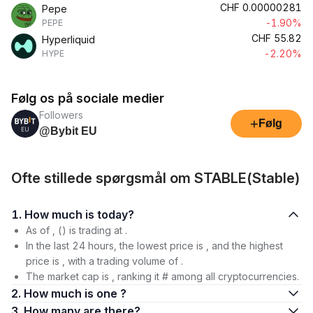
CHF
0.00000281
Pepe
-1.90%
PEPE
CHF
55.82
Hyperliquid
-2.20%
HYPE
Følg os på sociale medier
Followers
+
Følg
@Bybit EU
Ofte stillede spørgsmål om STABLE(​​Stable)
1. How much is today?
As of , () is trading at .
In the last 24 hours, the lowest price is , and the highest
price is , with a trading volume of .
The market cap is , ranking it # among all cryptocurrencies.
2. How much is one ?
3. How many are there?