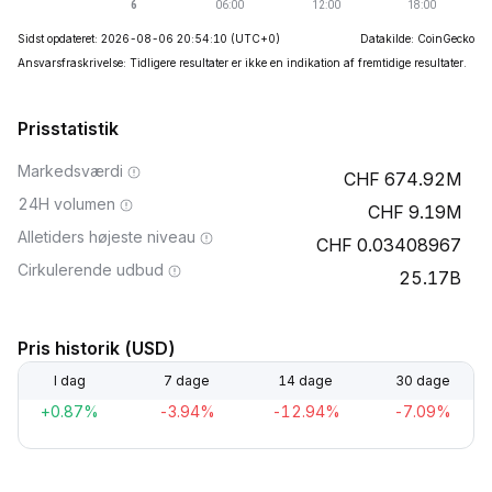
Sidst opdateret: 2026-08-06 20:54:10
(UTC+0)
Datakilde: CoinGecko
Ansvarsfraskrivelse: Tidligere resultater er ikke en indikation af fremtidige resultater.
Prisstatistik
Markedsværdi
674.92M
24H volumen
9.19M
Alletiders højeste niveau
0.03408967
Cirkulerende udbud
25.17B
Pris historik (USD)
I dag
7 dage
14 dage
30 dage
+0.87%
-3.94%
-12.94%
-7.09%