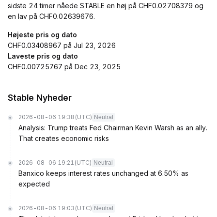
sidste 24 timer nåede STABLE en høj på CHF0.02708379 og
en lav på CHF0.02639676.
Højeste pris og dato
CHF0.03408967 på Jul 23, 2026
Laveste pris og dato
CHF0.00725767 på Dec 23, 2025
​​Stable Nyheder
2026-08-06 19:38
(UTC)
Neutral
Analysis: Trump treats Fed Chairman Kevin Warsh as an ally.
That creates economic risks
2026-08-06 19:21
(UTC)
Neutral
Banxico keeps interest rates unchanged at 6.50% as
expected
2026-08-06 19:03
(UTC)
Neutral