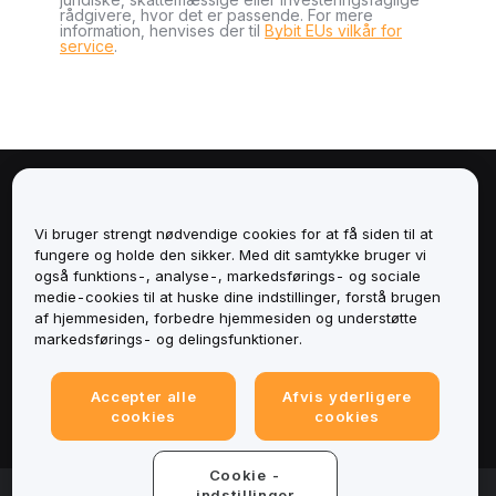
rådgivere, hvor det er passende. For mere
information, henvises der til
Bybit EUs vilkår for
service
.
Om
Vi bruger strengt nødvendige cookies for at få siden til at
Tjenester
fungere og holde den sikker. Med dit samtykke bruger vi
også funktions-, analyse-, markedsførings- og sociale
medie-cookies til at huske dine indstillinger, forstå brugen
Support
af hjemmesiden, forbedre hjemmesiden og understøtte
markedsførings- og delingsfunktioner.
Produkter
Accepter alle
Afvis yderligere
Juridisk
cookies
cookies
Cookie -
© 2025-2026 Bybit.eu. All rights reserved.
indstillinger