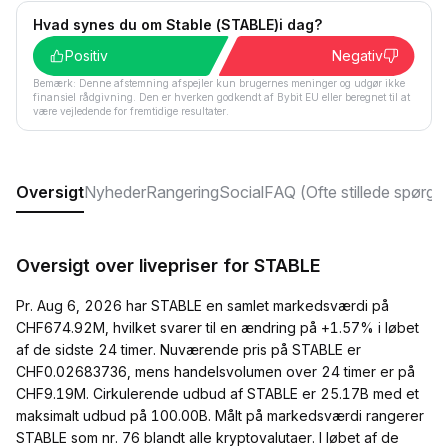
Hvad synes du om ​​Stable (STABLE)i dag?
Positiv
Negativ
Bemærk: Denne afstemning afspejler kun brugernes meninger og udgør ikke
finansiel rådgivning. Den er hverken godkendt af Bybit EU eller beregnet til at
være vejledende for fremtidige resultater.
Oversigt
Nyheder
Rangering
Social
FAQ (Ofte stillede spørgs
Oversigt over livepriser for STABLE
Pr. Aug 6, 2026 har STABLE en samlet markedsværdi på
CHF674.92M, hvilket svarer til en ændring på +1.57% i løbet
af de sidste 24 timer. Nuværende pris på STABLE er
CHF0.02683736, mens handelsvolumen over 24 timer er på
CHF9.19M. Cirkulerende udbud af STABLE er 25.17B med et
maksimalt udbud på 100.00B. Målt på markedsværdi rangerer
STABLE som nr. 76 blandt alle kryptovalutaer. I løbet af de