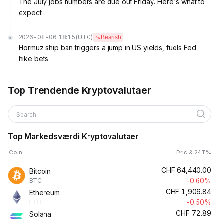
The July jobs numbers are due out Friday. Here's what to
expect
2026-08-06 18:15
(UTC)
Bearish
Hormuz ship ban triggers a jump in US yields, fuels Fed
hike bets
Top Trendende Kryptovalutaer
Search
Top Markedsværdi Kryptovalutaer
Coin
Pris & 24T%
CHF
64,440.00
Bitcoin
-0.60%
BTC
CHF
1,906.84
Ethereum
-0.50%
ETH
CHF
72.89
Solana