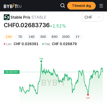
Tilmeld dig
Kryptopriser
​​Stable Pris STABLE
​​Stable Pris
STABLE
CHF
CHF0.02683736
+1.52%
24H
7D
14D
30D
60D
200D
1Y
Lav
CHF
0.026391
Høj
CHF
0.026879