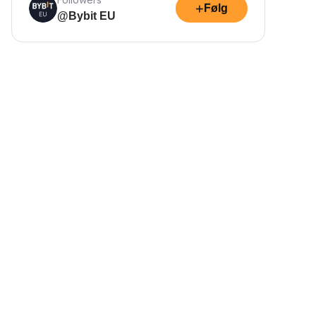
+
Følg
@Bybit EU