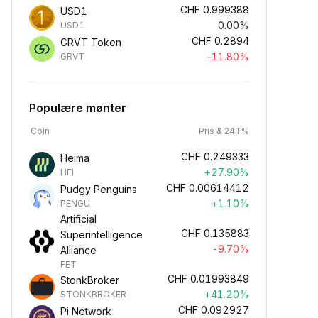
CHF
0.999388
USD1
0.00%
USD1
CHF
0.2894
GRVT Token
-11.80%
GRVT
Populære mønter
Coin
Pris & 24T%
CHF
0.249333
Heima
+27.90%
HEI
CHF
0.00614412
Pudgy Penguins
+1.10%
PENGU
Artificial
CHF
0.135883
Superintelligence
-9.70%
Alliance
FET
CHF
0.01993849
StonkBroker
+41.20%
STONKBROKER
CHF
0.092927
Pi Network