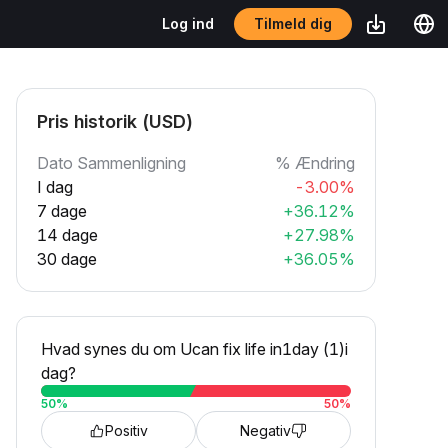
Tilmeld dig
Log ind
Pris historik (USD)
Dato Sammenligning
% Ændring
I dag
-3.00%
7 dage
+36.12%
14 dage
+27.98%
30 dage
+36.05%
Hvad synes du om Ucan fix life in1day (1)i
dag?
50
%
50
%
Positiv
Negativ