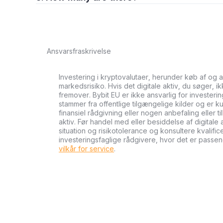
Ansvarsfraskrivelse
Investering i kryptovalutaer, herunder køb af og 
markedsrisiko. Hvis det digitale aktiv, du søger, i
fremover. Bybit EU er ikke ansvarlig for investeri
stammer fra offentlige tilgængelige kilder og er ku
finansiel rådgivning eller nogen anbefaling eller 
aktiv. Før handel med eller besiddelse af digital
situation og risikotolerance og konsultere kvalifi
investeringsfaglige rådgivere, hvor det er passen
vilkår for service
.