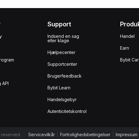
r
Support
Produ
y
Indsend en sag
Handel
eller klage
Earn
Hjælpecenter
rogram
Bybit Ca
Supportcenter
Brugerfeedback
 API
Bybit Learn
Handelsgebyr
Autenticitetskontrol
 reserved.
Servicevilkår
|
Fortrolighedsbetingelser
|
Impressum 