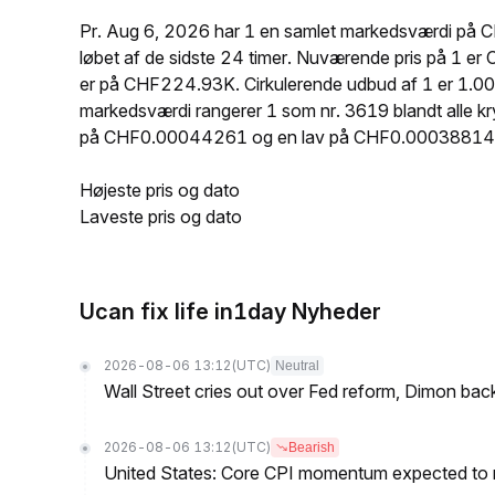
Pr. Aug 6, 2026 har 1 en samlet markedsværdi på CH
løbet af de sidste 24 timer. Nuværende pris på 1 
er på CHF224.93K. Cirkulerende udbud af 1 er 1.00
markedsværdi rangerer 1 som nr. 3619 blandt alle kry
på CHF0.00044261 og en lav på CHF0.00038814
Højeste pris og dato
Laveste pris og dato
Ucan fix life in1day Nyheder
2026-08-06 13:12
(UTC)
Neutral
Wall Street cries out over Fed reform, Dimon back
2026-08-06 13:12
(UTC)
Bearish
United States: Core CPI momentum expected to re