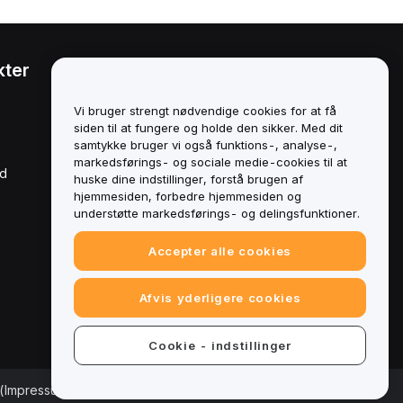
kter
Juridisk
Politik om
Vi bruger strengt nødvendige cookies for at få
interessekonflikter
siden til at fungere og holde den sikker. Med dit
samtykke bruger vi også funktions-, analyse-,
Oversigt over politikken for
markedsførings- og sociale medie-cookies til at
opbevaring og
rd
administration
huske dine indstillinger, forstå brugen af
hjemmesiden, forbedre hjemmesiden og
ESG-oplysninger
understøtte markedsførings- og delingsfunktioner.
Crypto-Asset White Papers
Accepter alle cookies
Afvis yderligere cookies
Cookie - indstillinger
(Impressum)
|
Cookieindstillinger