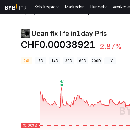
Køb krypto
Markeder
Handel
Værktøje
Kryptopriser
Ucan fix life in1day Pris 1
Ucan fix life in1day Pris
1
CHF0.00038921
-2.87%
24H
7D
14D
30D
60D
200D
1Y