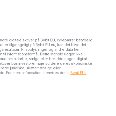
andre digitale aktiver på Bybit EU, indebærer betydelig
kke er tilgængeligt på Bybit EU nu, kan det blive det
ngsresultater. Prisoplysninger og andre data her
n til informationsformål. Dette indhold udgør ikke
tilbud om at købe, sælge eller besidde nogen digital
e aktiver bør investorer nøje vurdere deres økonomiske
cerede juridiske, skattemæssige eller
de. For mere information, henvises der til
Bybit EUs