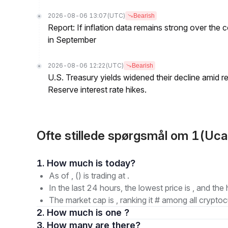
2026-08-06 13:07
(UTC)
Bearish
Report: If inflation data remains strong over the 
in September
2026-08-06 12:22
(UTC)
Bearish
U.S. Treasury yields widened their decline amid 
Reserve interest rate hikes.
Ofte stillede spørgsmål om 1(Ucan 
1. How much is today?
As of , () is trading at .
In the last 24 hours, the lowest price is , and the 
The market cap is , ranking it # among all cryptoc
2. How much is one ?
3. How many are there?