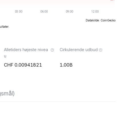
Datakilde: CoinGecko
ultater.
Alletiders højeste nivea
Cirkulerende udbud
u
0.00941821
1.00B
gsmål)