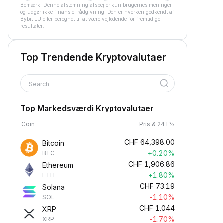
Bemærk: Denne afstemning afspejler kun brugernes meninger
og udgør ikke finansiel rådgivning. Den er hverken godkendt af
Bybit EU eller beregnet til at være vejledende for fremtidige
resultater.
Top Trendende Kryptovalutaer
Search
Top Markedsværdi Kryptovalutaer
Coin
Pris & 24T%
CHF
64,398.00
Bitcoin
+0.20%
BTC
CHF
1,906.86
Ethereum
+1.80%
ETH
CHF
73.19
Solana
-1.10%
SOL
CHF
1.044
XRP
-1.70%
XRP