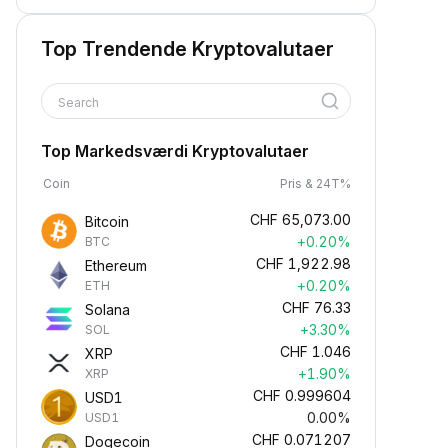
Top Trendende Kryptovalutaer
Search
Top Markedsværdi Kryptovalutaer
Coin
Pris & 24T%
CHF
65,073.00
Bitcoin
+0.20%
BTC
CHF
1,922.98
Ethereum
+0.20%
ETH
CHF
76.33
Solana
+3.30%
SOL
CHF
1.046
XRP
+1.90%
XRP
CHF
0.999604
USD1
0.00%
USD1
CHF
0.071207
Dogecoin