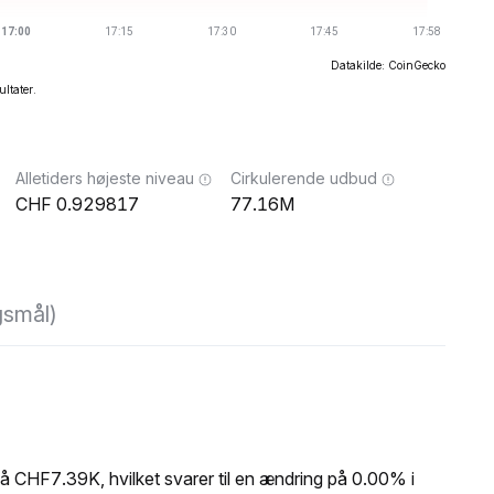
Datakilde: CoinGecko
ultater.
Alletiders højeste niveau
Cirkulerende udbud
0.929817
77.16M
gsmål)
CHF7.39K, hvilket svarer til en ændring på 0.00% i