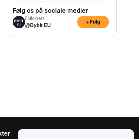
Følg os på sociale medier
Followers
+
Følg
@Bybit EU
kter
Juridisk