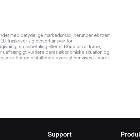
undet med betydelige markedsrisici, herunder ekstrem
it EU fraskriver sig ethvert ansvar for
ådgivning, en anbefaling eller et tilbud om at købe,
bør uafhængigt vurdere deres økonomiske situation og
dgivere. For en omfattende oversigt henvises til vores
r
Support
Produ