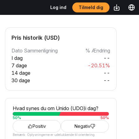
Tilmeld dig
Log ind
Pris historik (USD)
Dato Sammenligning
% Ændring
I dag
--
7 dage
-20.51%
14 dage
--
30 dage
--
Hvad synes du om Unido (UDO)i dag?
50
%
50
%
Positiv
Negativ
Bemærk: Oplysningerne er udelukkende til orientering.