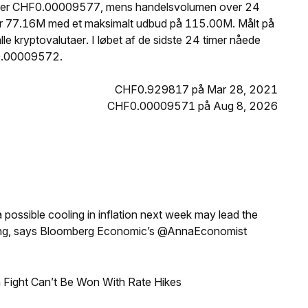
UDO er CHF0.00009577, mens handelsvolumen over 24
er 77.16M med et maksimalt udbud på 115.00M. Målt på
 kryptovalutaer. I løbet af de sidste 24 timer nåede
0.00009572.
CHF0.929817 på Mar 28, 2021
CHF0.00009571 på Aug 8, 2026
a possible cooling in inflation next week may lead the
eeting, says Bloomberg Economic’s @AnnaEconomist
 Fight Can’t Be Won With Rate Hikes