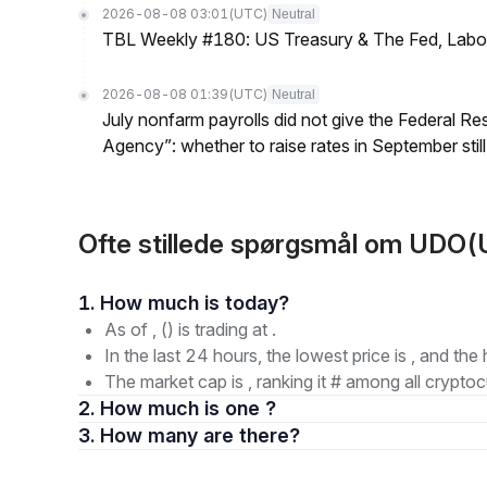
2026-08-08 03:01
(UTC)
Neutral
TBL Weekly #180: US Treasury & The Fed, Labor 
2026-08-08 01:39
(UTC)
Neutral
July nonfarm payrolls did not give the Federal 
Agency”: whether to raise rates in September still
Ofte stillede spørgsmål om UDO(
1. How much is today?
As of , () is trading at .
In the last 24 hours, the lowest price is , and the 
The market cap is , ranking it # among all cryptoc
2. How much is one ?
3. How many are there?