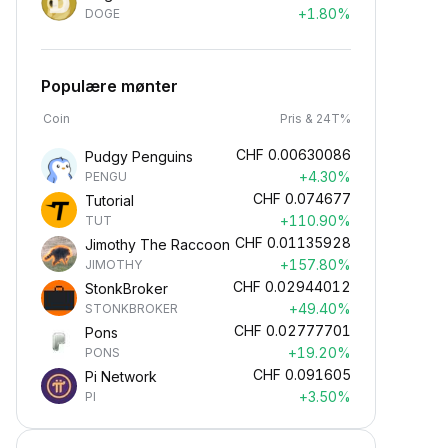
+1.80%
DOGE
Populære mønter
Coin
Pris & 24T%
CHF
0.00630086
Pudgy Penguins
+4.30%
PENGU
CHF
0.074677
Tutorial
+110.90%
TUT
CHF
0.01135928
Jimothy The Raccoon
+157.80%
JIMOTHY
CHF
0.02944012
StonkBroker
+49.40%
STONKBROKER
CHF
0.02777701
Pons
+19.20%
PONS
CHF
0.091605
Pi Network
+3.50%
PI