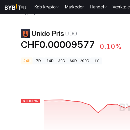
Køb krypto
Markeder
Handel
Værktøje
Kryptopriser
Unido Pris UDO
Unido Pris
UDO
CHF0.00009577
-0.10%
24H
7D
14D
30D
60D
200D
1Y