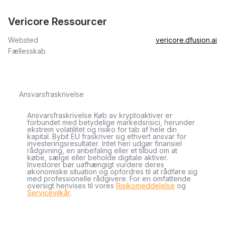
Vericore Ressourcer
Websted
vericore.dfusion.ai
Fællesskab
Ansvarsfraskrivelse
Ansvarsfraskrivelse Køb av kryptoaktiver er
forbundet med betydelige markedsrisici, herunder
ekstrem volatilitet og risiko for tab af hele din
kapital. Bybit EU fraskriver sig ethvert ansvar for
investeringsresultater. Intet heri udgør finansiel
rådgivning, en anbefaling eller et tilbud om at
købe, sælge eller beholde digitale aktiver.
Investorer bør uafhængigt vurdere deres
økonomiske situation og opfordres til at rådføre sig
med professionelle rådgivere. For en omfattende
oversigt henvises til vores
Risikomeddelelse
og
Servicevilkår
.