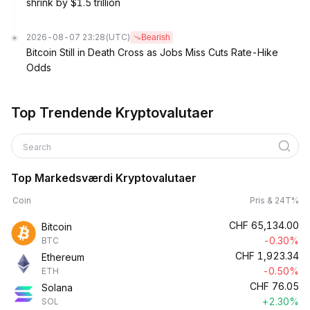
shrink by $1.5 trillion
2026-08-07 23:28
(UTC)
Bearish
Bitcoin Still in Death Cross as Jobs Miss Cuts Rate-Hike
Odds
Top Trendende Kryptovalutaer
Search
Top Markedsværdi Kryptovalutaer
Coin
Pris & 24T%
CHF
65,134.00
Bitcoin
-0.30%
BTC
CHF
1,923.34
Ethereum
-0.50%
ETH
CHF
76.05
Solana
+2.30%
SOL