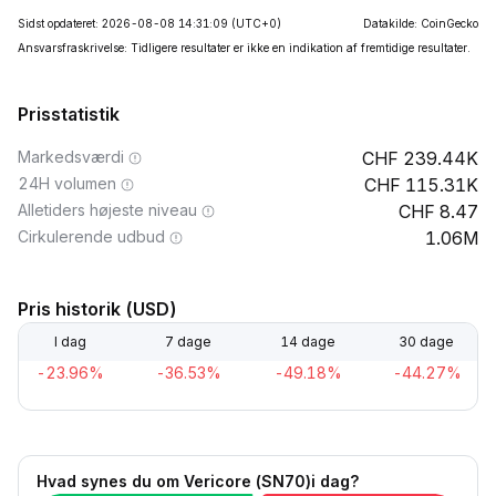
Sidst opdateret: 2026-08-08 14:31:09
(UTC+0)
Datakilde: CoinGecko
Ansvarsfraskrivelse: Tidligere resultater er ikke en indikation af fremtidige resultater.
Prisstatistik
Markedsværdi
239.44K
24H volumen
115.31K
Alletiders højeste niveau
8.47
Cirkulerende udbud
1.06M
Pris historik (USD)
I dag
7 dage
14 dage
30 dage
-23.96%
-36.53%
-49.18%
-44.27%
Hvad synes du om Vericore (SN70)i dag?