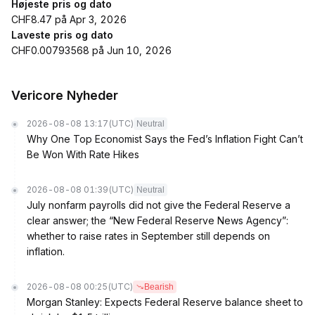
Højeste pris og dato
CHF8.47 på Apr 3, 2026
Laveste pris og dato
CHF0.00793568 på Jun 10, 2026
Vericore Nyheder
2026-08-08 13:17
(UTC)
Neutral
Why One Top Economist Says the Fed’s Inflation Fight Can’t
Be Won With Rate Hikes
2026-08-08 01:39
(UTC)
Neutral
July nonfarm payrolls did not give the Federal Reserve a
clear answer; the “New Federal Reserve News Agency”:
whether to raise rates in September still depends on
inflation.
2026-08-08 00:25
(UTC)
Bearish
Morgan Stanley: Expects Federal Reserve balance sheet to