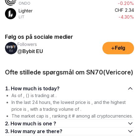
-0.20%
ONDO
CHF
2.34
Lighter
-4.30%
LIT
Følg os på sociale medier
Followers
+
Følg
@Bybit EU
Ofte stillede spørgsmål om SN70(Vericore)
1. How much is today?
As of , () is trading at .
In the last 24 hours, the lowest price is , and the highest
price is , with a trading volume of .
The market cap is , ranking it # among all cryptocurrencies.
2. How much is one ?
3. How many are there?