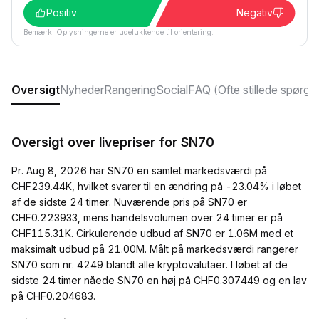
Positiv
Negativ
Bemærk: Oplysningerne er udelukkende til orientering.
Oversigt
Nyheder
Rangering
Social
FAQ (Ofte stillede spørgs
Oversigt over livepriser for SN70
Pr. Aug 8, 2026 har SN70 en samlet markedsværdi på
CHF239.44K, hvilket svarer til en ændring på -23.04% i løbet
af de sidste 24 timer. Nuværende pris på SN70 er
CHF0.223933, mens handelsvolumen over 24 timer er på
CHF115.31K. Cirkulerende udbud af SN70 er 1.06M med et
maksimalt udbud på 21.00M. Målt på markedsværdi rangerer
SN70 som nr. 4249 blandt alle kryptovalutaer. I løbet af de
sidste 24 timer nåede SN70 en høj på CHF0.307449 og en lav
på CHF0.204683.