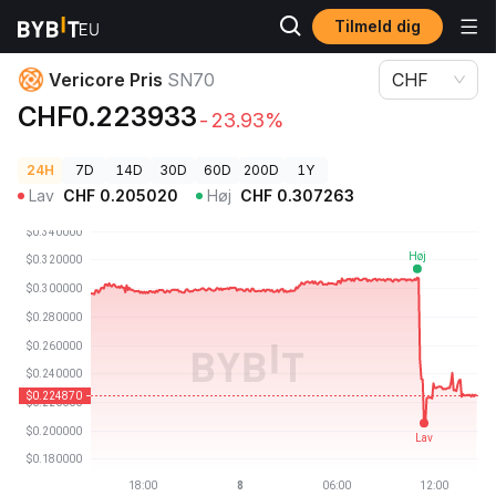
Tilmeld dig
Kryptopriser
Vericore Pris SN70
Vericore Pris
SN70
CHF
CHF0.223933
-23.93%
24H
7D
14D
30D
60D
200D
1Y
Lav
CHF
0.205020
Høj
CHF
0.307263