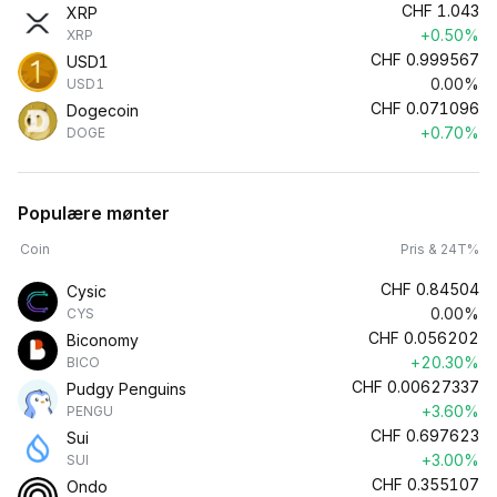
CHF
1.043
XRP
+0.50%
XRP
CHF
0.999567
USD1
0.00%
USD1
CHF
0.071096
Dogecoin
+0.70%
DOGE
Populære mønter
Coin
Pris & 24T%
CHF
0.84504
Cysic
0.00%
CYS
CHF
0.056202
Biconomy
+20.30%
BICO
CHF
0.00627337
Pudgy Penguins
+3.60%
PENGU
CHF
0.697623
Sui
+3.00%
SUI
CHF
0.355107
Ondo