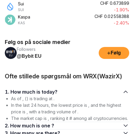
CHF
0.673899
Sui
-1.90%
SUI
CHF
0.02558388
Kaspa
-2.40%
KAS
Følg os på sociale medier
Followers
+
Følg
@Bybit EU
Ofte stillede spørgsmål om WRX(WazirX)
1. How much is today?
As of , () is trading at .
In the last 24 hours, the lowest price is , and the highest
price is , with a trading volume of .
The market cap is , ranking it # among all cryptocurrencies.
2. How much is one ?
3. How many are there?