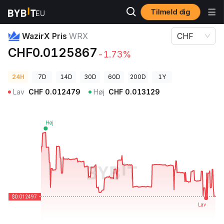
Tilmeld dig
Kryptopriser
WazirX Pris WRX
WazirX Pris
WRX
CHF
CHF0.0125867
-1.73%
24H
7D
14D
30D
60D
200D
1Y
Lav
CHF
0.012479
Høj
CHF
0.013129