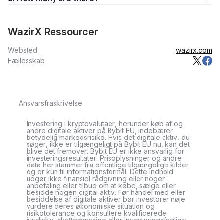
WazirX Ressourcer
Websted
wazirx.com
Fællesskab
Ansvarsfraskrivelse
Investering i kryptovalutaer, herunder køb af og
andre digitale aktiver på Bybit EU, indebærer
betydelig markedsrisiko. Hvis det digitale aktiv, du
søger, ikke er tilgængeligt på Bybit EU nu, kan det
blive det fremover. Bybit EU er ikke ansvarlig for
investeringsresultater. Prisoplysninger og andre
data her stammer fra offentlige tilgængelige kilder
og er kun til informationsformål. Dette indhold
udgør ikke finansiel rådgivning eller nogen
anbefaling eller tilbud om at købe, sælge eller
besidde nogen digital aktiv. Før handel med eller
besiddelse af digitale aktiver bør investorer nøje
vurdere deres økonomiske situation og
risikotolerance og konsultere kvalificerede
juridiske, skattemæssige eller investeringsfaglige