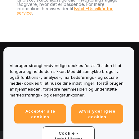
rådgivere, hvor det er passende. For mere
information, henvises der til
Bybit EUs vilkår for
service
.
Om
Vi bruger strengt nødvendige cookies for at få siden til at
Tjenester
fungere og holde den sikker. Med dit samtykke bruger vi
også funktions-, analyse-, markedsførings- og sociale
medie-cookies til at huske dine indstillinger, forstå brugen
Support
af hjemmesiden, forbedre hjemmesiden og understøtte
markedsførings- og delingsfunktioner.
Produkter
Accepter alle
Afvis yderligere
Juridisk
cookies
cookies
Cookie -
© 2025-2026 Bybit.eu. All rights reserved.
indstillinger