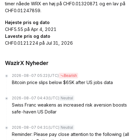
timer nåede WRX en høj på CHF0.01320871 og en lav på
CHF0.01247859.
Højeste pris og dato
CHF5.55 på Apr 4, 2021
Laveste pris og dato
CHF0.0121224 på Jul 31, 2026
WazirX Nyheder
2026-08-07 05:22
(UTC)
Bearish
Bitcoin price slips below $65K after US jobs data
2026-08-07 04:43
(UTC)
Neutral
Swiss Franc weakens as increased risk aversion boosts
safe-haven US Dollar
2026-08-07 04:31
(UTC)
Neutral
Reminder: Please pay close attention to the following (all