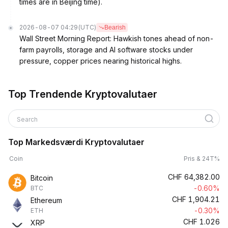
times are in Beijing time).
2026-08-07 04:29
(UTC)
Bearish
Wall Street Morning Report: Hawkish tones ahead of non-
farm payrolls, storage and AI software stocks under
pressure, copper prices nearing historical highs.
Top Trendende Kryptovalutaer
Search
Top Markedsværdi Kryptovalutaer
Coin
Pris & 24T%
CHF
64,382.00
Bitcoin
-0.60%
BTC
CHF
1,904.21
Ethereum
-0.30%
ETH
CHF
1.026
XRP