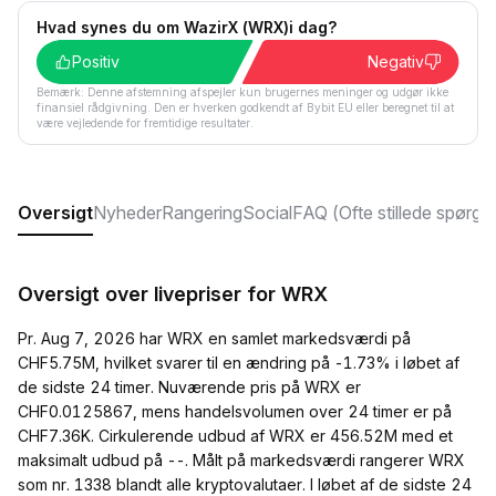
Hvad synes du om WazirX (WRX)i dag?
Positiv
Negativ
Bemærk: Denne afstemning afspejler kun brugernes meninger og udgør ikke
finansiel rådgivning. Den er hverken godkendt af Bybit EU eller beregnet til at
være vejledende for fremtidige resultater.
Oversigt
Nyheder
Rangering
Social
FAQ (Ofte stillede spørgs
Oversigt over livepriser for WRX
Pr. Aug 7, 2026 har WRX en samlet markedsværdi på
CHF5.75M, hvilket svarer til en ændring på -1.73% i løbet af
de sidste 24 timer. Nuværende pris på WRX er
CHF0.0125867, mens handelsvolumen over 24 timer er på
CHF7.36K. Cirkulerende udbud af WRX er 456.52M med et
maksimalt udbud på --. Målt på markedsværdi rangerer WRX
som nr. 1338 blandt alle kryptovalutaer. I løbet af de sidste 24