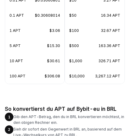
0.01 APT
$0.03060801
$10
3.27 APT
0.1 APT
$0.30608014
$50
16.34 APT
1 APT
$3.06
$100
32.67 APT
5 APT
$15.30
$500
163.36 APT
10 APT
$30.61
$1,000
326.71 APT
100 APT
$306.08
$10,000
3,267.12 APT
So konvertierst du APT auf Bybit-eu in BRL
Gib den APT-Betrag, den du in BRL konvertieren möchtest, in
1
den obigen Rechner ein.
Sieh dir sofort den Gegenwert in BRL an, basierend auf dem
2
Live-Wechselkurs von APT zu BRL.