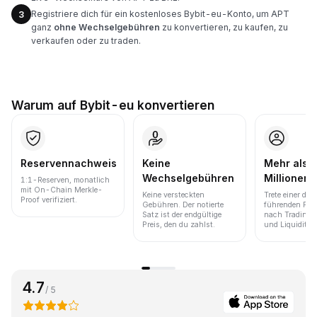
Registriere dich für ein kostenloses Bybit-eu-Konto, um APT
3
ganz
ohne Wechselgebühren
zu konvertieren, zu kaufen, zu
verkaufen oder zu traden.
Warum auf Bybit-eu konvertieren
Reservennachweis
Keine
Mehr als 
Wechselgebühren
Millionen 
1:1-Reserven, monatlich
mit On-Chain Merkle-
Keine versteckten
Trete einer der
Proof verifiziert.
Gebühren. Der notierte
führenden Pla
Satz ist der endgültige
nach Trading
Preis, den du zahlst.
und Liquidität 
4.7
/ 5