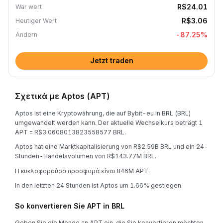
R$24.01
War wert
R$3.06
Heutiger Wert
-87.25
%
Ändern
Jetzt traden
Σχετικά με Aptos (APT)
Aptos ist eine Kryptowährung, die auf Bybit-eu in BRL (BRL)
umgewandelt werden kann. Der aktuelle Wechselkurs beträgt 1
APT = R$3.0608013823558577 BRL.
Aptos hat eine Marktkapitalisierung von R$2.59B BRL und ein 24-
Stunden-Handelsvolumen von R$143.77M BRL.
Η κυκλοφορούσα προσφορά είναι 846M APT.
In den letzten 24 Stunden ist Aptos um 1.66% gestiegen.
So konvertieren Sie APT in BRL
Geben Sie die Menge an APT ein, die Sie konvertieren möchten