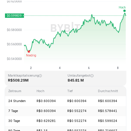
Zuletzt aktualisiert: 2026-08-08, 12:23 GMT+0
Allzeithoch
Allzeittief
R$19.92
R$0.545459
Marktkapitalisierung
Umlaufangebot
R$508.29M
845.81 M
Zeitraum
Hoch
Tief
Durchschnitt
24 Stunden
R$0.600394
R$0.600394
R$0.600394
7 Tage
R$0.600394
R$0.552274
R$0.578441
30 Tage
R$0.629281
R$0.552274
R$0.599024
90 Tage
R$1.15
R$0.552274
R$0.716607