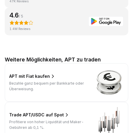
47K Reviews
4.6
/ 5
1.4M Reviews
Weitere Möglichkeiten, APT zu traden
APT mit Fiat kaufen
Bezahle ganz bequem per Bankkarte oder
Überweisung.
Trade APT/USDC auf Spot
Profitiere von hoher Liquidität und Maker-
Gebühren ab 0,1 %.