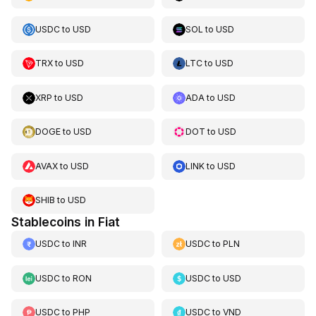
USDC
to
USD
SOL
to
USD
TRX
to
USD
LTC
to
USD
XRP
to
USD
ADA
to
USD
DOGE
to
USD
DOT
to
USD
AVAX
to
USD
LINK
to
USD
SHIB
to
USD
Stablecoins in Fiat
USDC
to
INR
USDC
to
PLN
USDC
to
RON
USDC
to
USD
USDC
to
PHP
USDC
to
VND