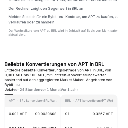
Der Rechner zeigt den Gegenwert in BRL an
Melden Sie sich für ein Bybit-eu-Konto an, um APT zu kaufen, zu
verkaufen oder zu handeln
Der Wechselkurs von APT zu BRL wird in Echtzeit auf Basis von Marktdaten
aktualisiert.
Beliebte Konvertierungen von APT in BRL
Entdecke beliebte Konvertierungsbeträge von APT in BRL, von
0,001 APT bis 100 APT, mit Echtzeit-Konvertierungswerten
basierend auf den aggregierten Market Maker-Angeboten von
Bybit-eu.
Jetzt
vor 24 Stunden
vor 1 Monat
Vor 1 Jahr
APT in BRL konvertieren
BRL Wert
BRL in APT konvertieren
APT Wert
0.001 APT
$0.0030608
$1
0.3267 APT