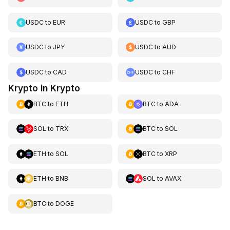
USDC
to
EUR
USDC
to
GBP
USDC
to
JPY
USDC
to
AUD
USDC
to
CAD
USDC
to
CHF
Krypto in Krypto
BTC
to
ETH
BTC
to
ADA
SOL
to
TRX
BTC
to
SOL
ETH
to
SOL
BTC
to
XRP
ETH
to
BNB
SOL
to
AVAX
BTC
to
DOGE