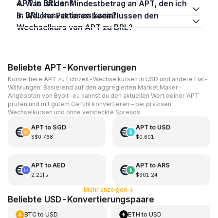
APT in BRL an?
4. Was ist der Mindestbetrag an APT, den ich
in BRL konvertieren kann?
5. Welche Faktoren beeinflussen den
Wechselkurs von APT zu BRL?
Beliebte APT-Konvertierungen
Konvertiere APT zu Echtzeit-Wechselkursen in USD und andere Fiat-
Währungen. Basierend auf den aggregierten Market Maker-
Angeboten von Bybit-eu kannst du den aktuellen Wert deiner APT
prüfen und mit gutem Gefühl konvertieren – bei präzisen
Wechselkursen und ohne versteckte Spreads.
APT
to
SGD
APT
to
USD
S$0.768
$0.601
APT
to
AED
APT
to
ARS
د.إ2.21
$901.24
Mehr anzeigen
↓
Beliebte USD-Konvertierungspaare
BTC
to
USD
ETH
to
USD