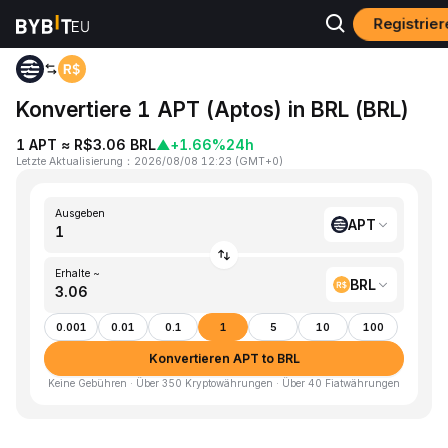
Registrie
Home
APT to BRL
Konvertiere 1 APT (Aptos) in BRL (BRL)
1 APT ≈ R$3.06 BRL
▲
+1.66%
24h
Letzte Aktualisierung
：
2026/08/08 12:23
(
GMT+0
)
Ausgeben
APT
Erhalte ~
BRL
0.001
0.01
0.1
1
5
10
100
Konvertieren APT to BRL
Keine Gebühren · Über 350 Kryptowährungen · Über 40 Fiatwährungen