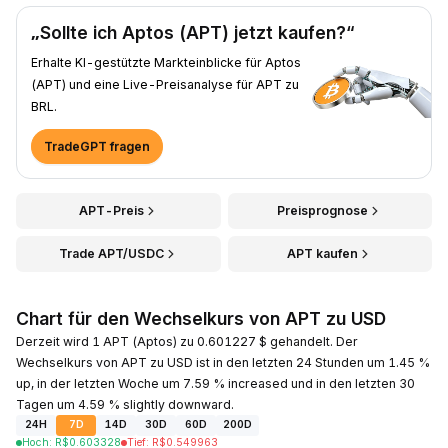
„Sollte ich Aptos (APT) jetzt kaufen?“
Erhalte KI-gestützte Markteinblicke für Aptos
(APT) und eine Live-Preisanalyse für APT zu
BRL.
TradeGPT fragen
APT-Preis
Preisprognose
Trade APT/USDC
APT kaufen
Chart für den Wechselkurs von APT zu USD
Derzeit wird 1 APT (Aptos) zu 0.601227 $ gehandelt. Der
Wechselkurs von APT zu USD ist in den letzten 24 Stunden um 1.45 %
up, in der letzten Woche um 7.59 % increased und in den letzten 30
Tagen um 4.59 % slightly downward.
24H
7D
14D
30D
60D
200D
Hoch
:
R$
0.603328
Tief
:
R$
0.549963