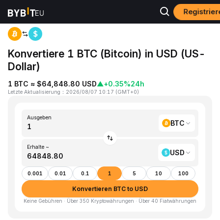
Registrie
Home
BTC to USD
Konvertiere 1 BTC (Bitcoin) in USD (US-
Dollar)
1 BTC ≈ $64,848.80 USD
▲
+0.35%
24h
Letzte Aktualisierung
：
2026/08/07 10:17
(
GMT+0
)
Ausgeben
BTC
Erhalte ~
USD
0.001
0.01
0.1
1
5
10
100
Konvertieren BTC to USD
Keine Gebühren · Über 350 Kryptowährungen · Über 40 Fiatwährungen