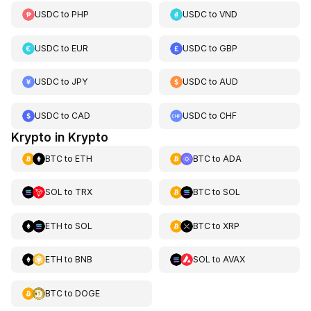
USDC
to
PHP
USDC
to
VND
USDC
to
EUR
USDC
to
GBP
USDC
to
JPY
USDC
to
AUD
USDC
to
CAD
USDC
to
CHF
Krypto in Krypto
BTC
to
ETH
BTC
to
ADA
SOL
to
TRX
BTC
to
SOL
ETH
to
SOL
BTC
to
XRP
ETH
to
BNB
SOL
to
AVAX
BTC
to
DOGE