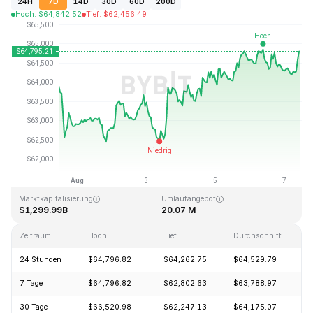
24H
7D
14D
30D
60D
200D
Hoch
:
$
64,842.52
Tief
:
$
62,456.49
Zuletzt aktualisiert: 2026-08-07, 10:17 GMT+0
Allzeithoch
Allzeittief
$126,080.00
$67.81
Marktkapitalisierung
Umlaufangebot
$1,299.99B
20.07 M
Zeitraum
Hoch
Tief
Durchschnitt
24 Stunden
$64,796.82
$64,262.75
$64,529.79
7 Tage
$64,796.82
$62,802.63
$63,788.97
30 Tage
$66,520.98
$62,247.13
$64,175.07