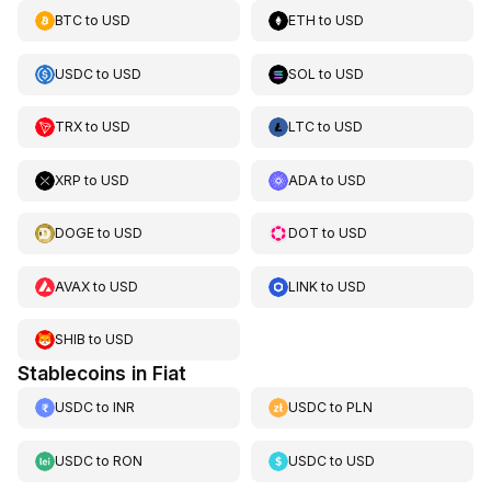
BTC
to
USD
ETH
to
USD
USDC
to
USD
SOL
to
USD
TRX
to
USD
LTC
to
USD
XRP
to
USD
ADA
to
USD
DOGE
to
USD
DOT
to
USD
AVAX
to
USD
LINK
to
USD
SHIB
to
USD
Stablecoins in Fiat
USDC
to
INR
USDC
to
PLN
USDC
to
RON
USDC
to
USD