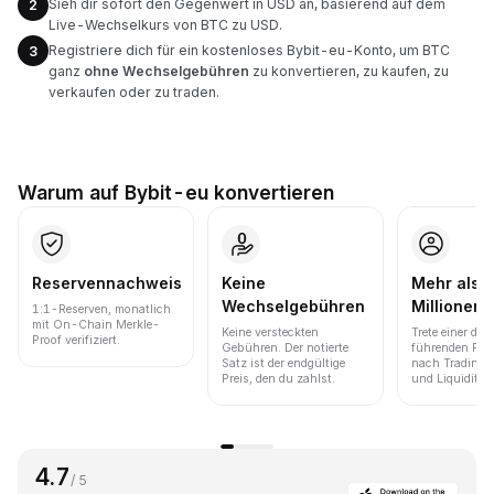
Sieh dir sofort den Gegenwert in USD an, basierend auf dem
2
Live-Wechselkurs von BTC zu USD.
Registriere dich für ein kostenloses Bybit-eu-Konto, um BTC
3
ganz
ohne Wechselgebühren
zu konvertieren, zu kaufen, zu
verkaufen oder zu traden.
Warum auf Bybit-eu konvertieren
Reservennachweis
Keine
Mehr als 
Wechselgebühren
Millionen 
1:1-Reserven, monatlich
mit On-Chain Merkle-
Keine versteckten
Trete einer der
Proof verifiziert.
Gebühren. Der notierte
führenden Pla
Satz ist der endgültige
nach Trading
Preis, den du zahlst.
und Liquidität 
4.7
/ 5