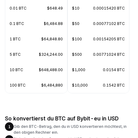
0.01 BTC
$648.49
$10
0.00015420 BTC
0.1 BTC
$6,484.88
$50
0.00077102 BTC
1 BTC
$64,848.80
$100
0.00154205 BTC
5 BTC
$324,244.00
$500
0.00771024 BTC
10 BTC
$648,488.00
$1,000
0.0154 BTC
100 BTC
$6,484,880
$10,000
0.1542 BTC
So konvertierst du BTC auf Bybit-eu in USD
Gib den BTC-Betrag, den du in USD konvertieren möchtest, in
1
den obigen Rechner ein.