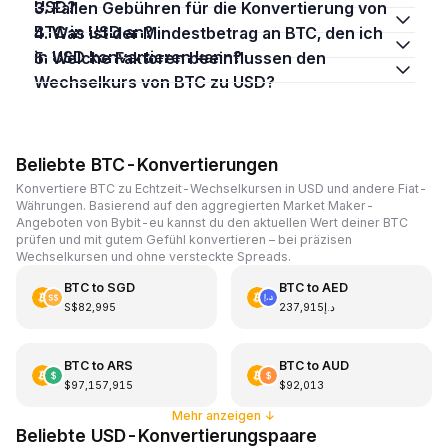
USD?
3. Fallen Gebühren für die Konvertierung von
BTC in USD an?
4. Was ist der Mindestbetrag an BTC, den ich
in USD konvertieren kann?
5. Welche Faktoren beeinflussen den
Wechselkurs von BTC zu USD?
Beliebte BTC-Konvertierungen
Konvertiere BTC zu Echtzeit-Wechselkursen in USD und andere Fiat-
Währungen. Basierend auf den aggregierten Market Maker-
Angeboten von Bybit-eu kannst du den aktuellen Wert deiner BTC
prüfen und mit gutem Gefühl konvertieren – bei präzisen
Wechselkursen und ohne versteckte Spreads.
BTC
to
SGD
BTC
to
AED
S$82,995
د.إ237,915
BTC
to
ARS
BTC
to
AUD
$97,157,915
$92,013
Mehr anzeigen
↓
Beliebte USD-Konvertierungspaare