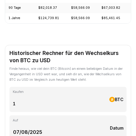
90 Tage
$82,018.37
$58,566.09
$67,003.82
1 Jahre
$124,739.81
$58,566.09
$85,461.45
Historischer Rechner für den Wechselkurs
von BTC zu USD
Finde heraus, wie viel dein BTC (Bitcoin) an einem beliebigen Datum in der
Vergangenheit in USD wert war, und sieh dir an, wie der Wechselkurs von
BTC zu USD im Vergleich zum heutigen Wert steht.
Kaufen
BTC
Auf
Datum