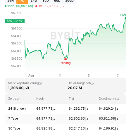
24H
7D
14D
30D
60D
200D
Hoch
:
65,002.59
د.إ
Tief
:
62,456.49
د.إ
Zuletzt aktualisiert: 2026-08-07, 12:40 GMT+0
Allzeithoch
Allzeittief
د.إ67.81
د.إ126,080.00
Marktkapitalisierung
Umlaufangebot
د.إ1,306.00B
20.07 M
Zeitraum
Hoch
Tief
Durchschnitt
24 Stunden
د.إ64,977.73
د.إ64,262.75
د.إ64,620.24
7 Tage
د.إ64,977.73
د.إ62,802.63
د.إ63,811.58
30 Tage
د.إ66,520.98
د.إ62,247.13
د.إ64,180.91