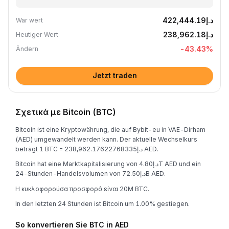
د.إ422,444.19
War wert
د.إ238,962.18
Heutiger Wert
-43.43
%
Ändern
Jetzt traden
Σχετικά με Bitcoin (BTC)
Bitcoin ist eine Kryptowährung, die auf Bybit-eu in VAE-Dirham
(AED) umgewandelt werden kann. Der aktuelle Wechselkurs
beträgt 1 BTC = د.إ238,962.17622768335 AED.
Bitcoin hat eine Marktkapitalisierung von د.إ4.80T AED und ein
24-Stunden-Handelsvolumen von د.إ72.50B AED.
Η κυκλοφορούσα προσφορά είναι 20M BTC.
In den letzten 24 Stunden ist Bitcoin um 1.00% gestiegen.
So konvertieren Sie BTC in AED