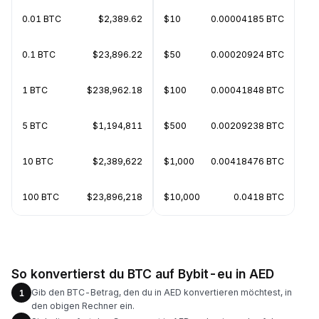
0.01 BTC
$2,389.62
$10
0.00004185 BTC
0.1 BTC
$23,896.22
$50
0.00020924 BTC
1 BTC
$238,962.18
$100
0.00041848 BTC
5 BTC
$1,194,811
$500
0.00209238 BTC
10 BTC
$2,389,622
$1,000
0.00418476 BTC
100 BTC
$23,896,218
$10,000
0.0418 BTC
So konvertierst du BTC auf Bybit-eu in AED
Gib den BTC-Betrag, den du in AED konvertieren möchtest, in
1
den obigen Rechner ein.