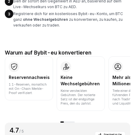
Sieh dir sofort den Gegenwert in AED an, basierend auf dem
2
Live-Wechselkurs von BTC zu AED.
Registriere dich für ein kostenloses Bybit-eu-Konto, um BTC
3
ganz
ohne Wechselgebühren
zu konvertieren, zu kaufen, zu
verkaufen oder zu traden.
Warum auf Bybit-eu konvertieren
Reservennachweis
Keine
Mehr als 
Wechselgebühren
Millionen 
1:1-Reserven, monatlich
mit On-Chain Merkle-
Keine versteckten
Trete einer der
Proof verifiziert.
Gebühren. Der notierte
führenden Pla
Satz ist der endgültige
nach Trading
Preis, den du zahlst.
und Liquidität 
4.7
/ 5