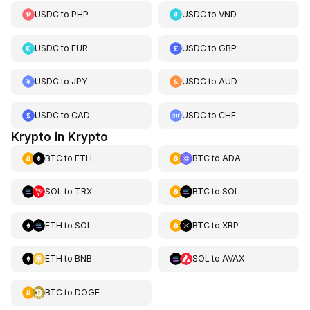
USDC
to
PHP
USDC
to
VND
USDC
to
EUR
USDC
to
GBP
USDC
to
JPY
USDC
to
AUD
USDC
to
CAD
USDC
to
CHF
Krypto in Krypto
BTC
to
ETH
BTC
to
ADA
SOL
to
TRX
BTC
to
SOL
ETH
to
SOL
BTC
to
XRP
ETH
to
BNB
SOL
to
AVAX
BTC
to
DOGE