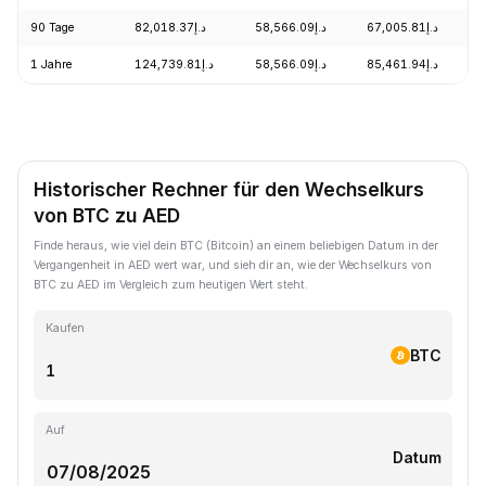
90 Tage
د.إ82,018.37
د.إ58,566.09
د.إ67,005.81
1 Jahre
د.إ124,739.81
د.إ58,566.09
د.إ85,461.94
Historischer Rechner für den Wechselkurs
von BTC zu AED
Finde heraus, wie viel dein BTC (Bitcoin) an einem beliebigen Datum in der
Vergangenheit in AED wert war, und sieh dir an, wie der Wechselkurs von
BTC zu AED im Vergleich zum heutigen Wert steht.
Kaufen
BTC
Auf
Datum