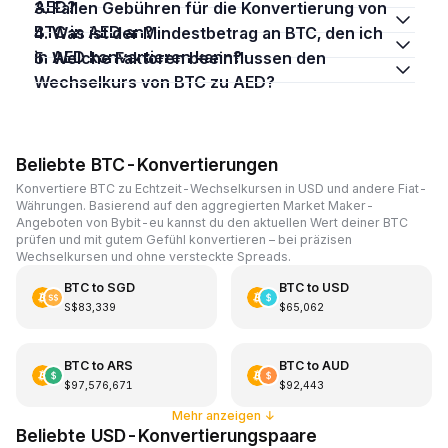
AED?
3. Fallen Gebühren für die Konvertierung von
BTC in AED an?
4. Was ist der Mindestbetrag an BTC, den ich
in AED konvertieren kann?
5. Welche Faktoren beeinflussen den
Wechselkurs von BTC zu AED?
Beliebte BTC-Konvertierungen
Konvertiere BTC zu Echtzeit-Wechselkursen in USD und andere Fiat-
Währungen. Basierend auf den aggregierten Market Maker-
Angeboten von Bybit-eu kannst du den aktuellen Wert deiner BTC
prüfen und mit gutem Gefühl konvertieren – bei präzisen
Wechselkursen und ohne versteckte Spreads.
BTC
to
SGD
BTC
to
USD
S$83,339
$65,062
BTC
to
ARS
BTC
to
AUD
$97,576,671
$92,443
Mehr anzeigen
↓
Beliebte USD-Konvertierungspaare