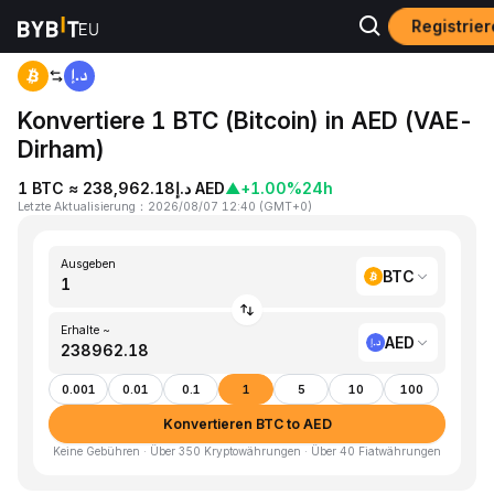
Registrie
Home
BTC to AED
Konvertiere 1 BTC (Bitcoin) in AED (VAE-
Dirham)
1 BTC ≈ د.إ238,962.18 AED
▲
+1.00%
24h
Letzte Aktualisierung
：
2026/08/07 12:40
(
GMT+0
)
Ausgeben
BTC
Erhalte ~
AED
0.001
0.01
0.1
1
5
10
100
Konvertieren BTC to AED
Keine Gebühren · Über 350 Kryptowährungen · Über 40 Fiatwährungen