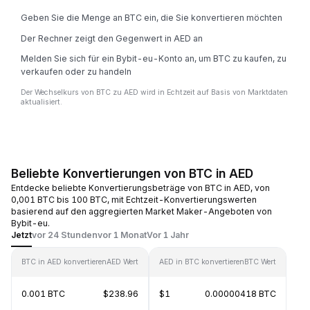
Geben Sie die Menge an BTC ein, die Sie konvertieren möchten
Der Rechner zeigt den Gegenwert in AED an
Melden Sie sich für ein Bybit-eu-Konto an, um BTC zu kaufen, zu
verkaufen oder zu handeln
Der Wechselkurs von BTC zu AED wird in Echtzeit auf Basis von Marktdaten
aktualisiert.
Beliebte Konvertierungen von BTC in AED
Entdecke beliebte Konvertierungsbeträge von BTC in AED, von
0,001 BTC bis 100 BTC, mit Echtzeit-Konvertierungswerten
basierend auf den aggregierten Market Maker-Angeboten von
Bybit-eu.
Jetzt
vor 24 Stunden
vor 1 Monat
Vor 1 Jahr
BTC in AED konvertieren
AED Wert
AED in BTC konvertieren
BTC Wert
0.001 BTC
$238.96
$1
0.00000418 BTC