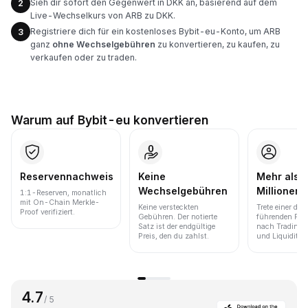
Sieh dir sofort den Gegenwert in DKK an, basierend auf dem
2
Live-Wechselkurs von ARB zu DKK.
Registriere dich für ein kostenloses Bybit-eu-Konto, um ARB
3
ganz
ohne Wechselgebühren
zu konvertieren, zu kaufen, zu
verkaufen oder zu traden.
Warum auf Bybit-eu konvertieren
Reservennachweis
Keine
Mehr als 
Wechselgebühren
Millionen 
1:1-Reserven, monatlich
mit On-Chain Merkle-
Keine versteckten
Trete einer der
Proof verifiziert.
Gebühren. Der notierte
führenden Pla
Satz ist der endgültige
nach Trading
Preis, den du zahlst.
und Liquidität 
4.7
/ 5