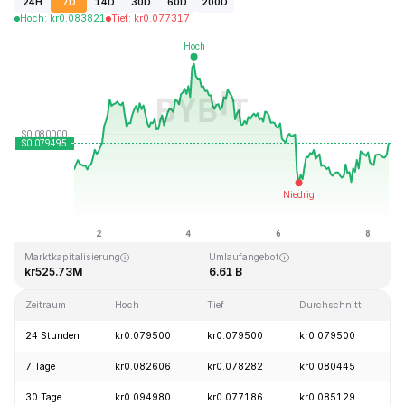
24H
7D
14D
30D
60D
200D
Hoch
:
kr
0.083821
Tief
:
kr
0.077317
Zuletzt aktualisiert: 2026-08-08, 11:23 GMT+0
Allzeithoch
Allzeittief
kr2.39
kr0.070480
Marktkapitalisierung
Umlaufangebot
kr525.73M
6.61 B
Zeitraum
Hoch
Tief
Durchschnitt
Ä
24 Stunden
kr0.079500
kr0.079500
kr0.079500
7 Tage
kr0.082606
kr0.078282
kr0.080445
30 Tage
kr0.094980
kr0.077186
kr0.085129