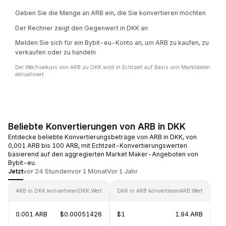
Geben Sie die Menge an ARB ein, die Sie konvertieren möchten
Der Rechner zeigt den Gegenwert in DKK an
Melden Sie sich für ein Bybit-eu-Konto an, um ARB zu kaufen, zu
verkaufen oder zu handeln
Der Wechselkurs von ARB zu DKK wird in Echtzeit auf Basis von Marktdaten
aktualisiert.
Beliebte Konvertierungen von ARB in DKK
Entdecke beliebte Konvertierungsbeträge von ARB in DKK, von
0,001 ARB bis 100 ARB, mit Echtzeit-Konvertierungswerten
basierend auf den aggregierten Market Maker-Angeboten von
Bybit-eu.
Jetzt
vor 24 Stunden
vor 1 Monat
Vor 1 Jahr
ARB in DKK konvertieren
DKK Wert
DKK in ARB konvertieren
ARB Wert
0.001 ARB
$0.00051426
$1
1.94 ARB