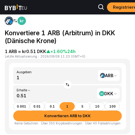
Registrie
Home
ARB to DKK
Konvertiere 1 ARB (Arbitrum) in DKK
(Dänische Krone)
1 ARB ≈ kr0.51 DKK
▲
+1.60%
24h
Letzte Aktualisierung
：
2026/08/08 11:23
(
GMT+0
)
Ausgeben
ARB
Erhalte ~
DKK
0.001
0.01
0.1
1
5
10
100
Konvertieren ARB to DKK
Keine Gebühren · Über 350 Kryptowährungen · Über 40 Fiatwährungen