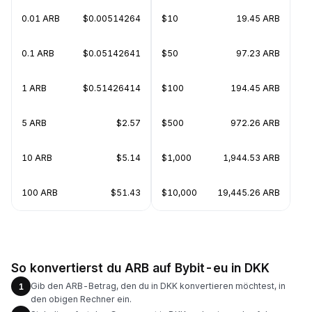
0.01 ARB
$0.00514264
$10
19.45 ARB
0.1 ARB
$0.05142641
$50
97.23 ARB
1 ARB
$0.51426414
$100
194.45 ARB
5 ARB
$2.57
$500
972.26 ARB
10 ARB
$5.14
$1,000
1,944.53 ARB
100 ARB
$51.43
$10,000
19,445.26 ARB
So konvertierst du ARB auf Bybit-eu in DKK
Gib den ARB-Betrag, den du in DKK konvertieren möchtest, in
1
den obigen Rechner ein.