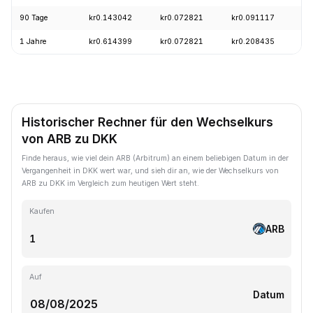
90 Tage
kr0.143042
kr0.072821
kr0.091117
1 Jahre
kr0.614399
kr0.072821
kr0.208435
Historischer Rechner für den Wechselkurs
von ARB zu DKK
Finde heraus, wie viel dein ARB (Arbitrum) an einem beliebigen Datum in der
Vergangenheit in DKK wert war, und sieh dir an, wie der Wechselkurs von
ARB zu DKK im Vergleich zum heutigen Wert steht.
Kaufen
ARB
Auf
Datum