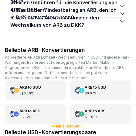
DKK?
3. Fallen Gebühren für die Konvertierung von
ARB in DKK an?
4. Was ist der Mindestbetrag an ARB, den ich
in DKK konvertieren kann?
5. Welche Faktoren beeinflussen den
Wechselkurs von ARB zu DKK?
Beliebte ARB-Konvertierungen
Konvertiere ARB zu Echtzeit-Wechselkursen in USD und andere Fiat-
Währungen. Basierend auf den aggregierten Market Maker-
Angeboten von Bybit-eu kannst du den aktuellen Wert deiner ARB
prüfen und mit gutem Gefühl konvertieren – bei präzisen
Wechselkursen und ohne versteckte Spreads.
ARB
to
SGD
ARB
to
USD
S$0.102
$0.079
ARB
to
AED
ARB
to
ARS
د.إ0.292
$119.15
Mehr anzeigen
↓
Beliebte USD-Konvertierungspaare