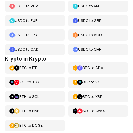
USDC
to
PHP
USDC
to
VND
USDC
to
EUR
USDC
to
GBP
USDC
to
JPY
USDC
to
AUD
USDC
to
CAD
USDC
to
CHF
Krypto in Krypto
BTC
to
ETH
BTC
to
ADA
SOL
to
TRX
BTC
to
SOL
ETH
to
SOL
BTC
to
XRP
ETH
to
BNB
SOL
to
AVAX
BTC
to
DOGE