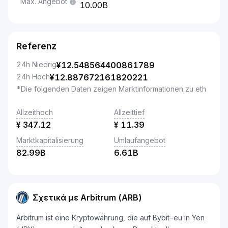
Max. Angebot
10.00B
Referenz
24h Niedrig
¥
12.548564400861789
24h Hoch
¥
12.887672161820221
*Die folgenden Daten zeigen Marktinformationen zu eth
Allzeithoch
Allzeittief
¥
347.12
¥
11.39
Marktkapitalisierung
Umlaufangebot
82.99B
6.61B
Σχετικά με Arbitrum (ARB)
Arbitrum ist eine Kryptowährung, die auf Bybit-eu in Yen