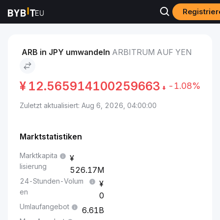
Registrie
Märkte
Arbitrum-Preis ARB
Arbitrum to Yen
ARB in JPY umwandeln
ARBITRUM AUF YEN
¥
12.565914100259663
-1.08%
Zuletzt aktualisiert: Aug 6, 2026, 04:00:00
Marktstatistiken
Marktkapita
lisierung
526.17M
24-Stunden-Volum
en
0
Umlaufangebot
6.61B