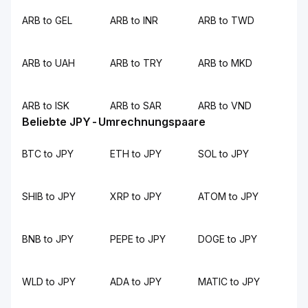
ARB to GEL
ARB to INR
ARB to TWD
ARB to UAH
ARB to TRY
ARB to MKD
ARB to ISK
ARB to SAR
ARB to VND
Beliebte JPY-Umrechnungspaare
BTC to JPY
ETH to JPY
SOL to JPY
SHIB to JPY
XRP to JPY
ATOM to JPY
BNB to JPY
PEPE to JPY
DOGE to JPY
WLD to JPY
ADA to JPY
MATIC to JPY