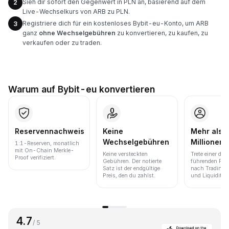
Sieh dir sofort den Gegenwert in PLN an, basierend auf dem
2
Live-Wechselkurs von ARB zu PLN.
Registriere dich für ein kostenloses Bybit-eu-Konto, um ARB
3
ganz
ohne Wechselgebühren
zu konvertieren, zu kaufen, zu
verkaufen oder zu traden.
Warum auf Bybit-eu konvertieren
Reservennachweis
Keine
Mehr als 
Wechselgebühren
Millionen 
1:1-Reserven, monatlich
mit On-Chain Merkle-
Keine versteckten
Trete einer der
Proof verifiziert.
Gebühren. Der notierte
führenden Pla
Satz ist der endgültige
nach Trading
Preis, den du zahlst.
und Liquidität 
4.7
/ 5