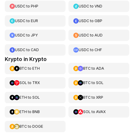
USDC
to
PHP
USDC
to
VND
USDC
to
EUR
USDC
to
GBP
USDC
to
JPY
USDC
to
AUD
USDC
to
CAD
USDC
to
CHF
Krypto in Krypto
BTC
to
ETH
BTC
to
ADA
SOL
to
TRX
BTC
to
SOL
ETH
to
SOL
BTC
to
XRP
ETH
to
BNB
SOL
to
AVAX
BTC
to
DOGE