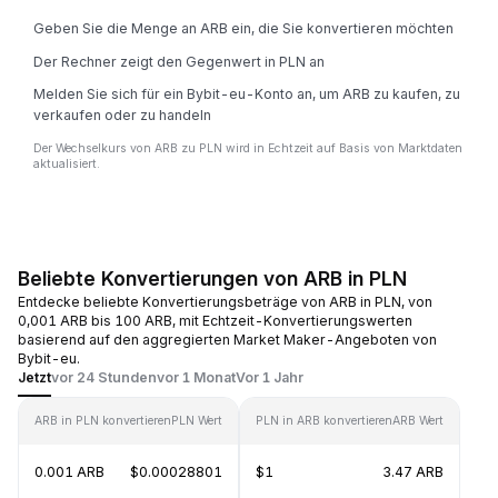
Geben Sie die Menge an ARB ein, die Sie konvertieren möchten
Der Rechner zeigt den Gegenwert in PLN an
Melden Sie sich für ein Bybit-eu-Konto an, um ARB zu kaufen, zu
verkaufen oder zu handeln
Der Wechselkurs von ARB zu PLN wird in Echtzeit auf Basis von Marktdaten
aktualisiert.
Beliebte Konvertierungen von ARB in PLN
Entdecke beliebte Konvertierungsbeträge von ARB in PLN, von
0,001 ARB bis 100 ARB, mit Echtzeit-Konvertierungswerten
basierend auf den aggregierten Market Maker-Angeboten von
Bybit-eu.
Jetzt
vor 24 Stunden
vor 1 Monat
Vor 1 Jahr
ARB in PLN konvertieren
PLN Wert
PLN in ARB konvertieren
ARB Wert
0.001 ARB
$0.00028801
$1
3.47 ARB