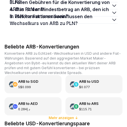
PLN?
3. Fallen Gebühren für die Konvertierung von
ARB in PLN an?
4. Was ist der Mindestbetrag an ARB, den ich
in PLN konvertieren kann?
5. Welche Faktoren beeinflussen den
Wechselkurs von ARB zu PLN?
Beliebte ARB-Konvertierungen
Konvertiere ARB zu Echtzeit-Wechselkursen in USD und andere Fiat-
Währungen. Basierend auf den aggregierten Market Maker-
Angeboten von Bybit-eu kannst du den aktuellen Wert deiner ARB
prüfen und mit gutem Gefühl konvertieren – bei präzisen
Wechselkursen und ohne versteckte Spreads.
ARB
to
SGD
ARB
to
USD
S$0.099
$0.077
ARB
to
AED
ARB
to
ARS
د.إ0.284
$115.71
Mehr anzeigen
↓
Beliebte USD-Konvertierungspaare