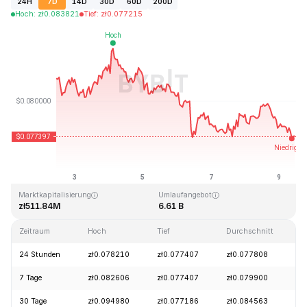
24H
7D
14D
30D
60D
200D
Hoch
:
zł
0.083821
Tief
:
zł
0.077215
Zuletzt aktualisiert: 2026-08-09, 10:25 GMT+0
Allzeithoch
Allzeittief
zł2.39
zł0.070480
Marktkapitalisierung
Umlaufangebot
zł511.84M
6.61 B
Zeitraum
Hoch
Tief
Durchschnitt
Ä
24 Stunden
zł0.078210
zł0.077407
zł0.077808
7 Tage
zł0.082606
zł0.077407
zł0.079900
30 Tage
zł0.094980
zł0.077186
zł0.084563