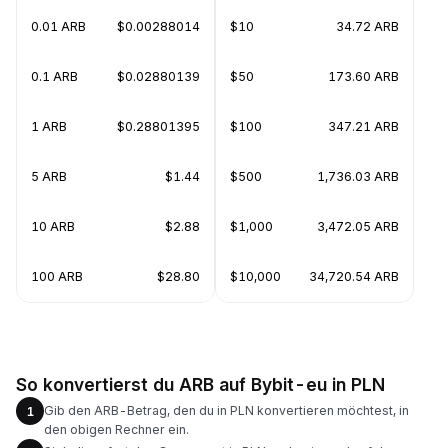
0.01 ARB
$0.00288014
$10
34.72 ARB
0.1 ARB
$0.02880139
$50
173.60 ARB
1 ARB
$0.28801395
$100
347.21 ARB
5 ARB
$1.44
$500
1,736.03 ARB
10 ARB
$2.88
$1,000
3,472.05 ARB
100 ARB
$28.80
$10,000
34,720.54 ARB
So konvertierst du ARB auf Bybit-eu in PLN
Gib den ARB-Betrag, den du in PLN konvertieren möchtest, in
1
den obigen Rechner ein.