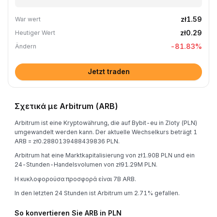
zł1.59
War wert
zł0.29
Heutiger Wert
-81.83
%
Ändern
Jetzt traden
Σχετικά με Arbitrum (ARB)
Arbitrum ist eine Kryptowährung, die auf Bybit-eu in Zloty (PLN)
umgewandelt werden kann. Der aktuelle Wechselkurs beträgt 1
ARB = zł0.2880139488439836 PLN.
Arbitrum hat eine Marktkapitalisierung von zł1.90B PLN und ein
24-Stunden-Handelsvolumen von zł91.29M PLN.
Η κυκλοφορούσα προσφορά είναι 7B ARB.
In den letzten 24 Stunden ist Arbitrum um 2.71% gefallen.
So konvertieren Sie ARB in PLN