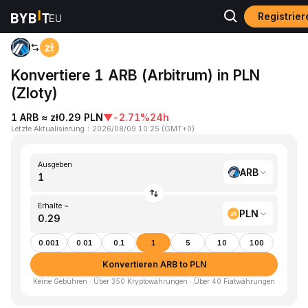
Registrie
Home
ARB to PLN
Konvertiere 1 ARB (Arbitrum) in PLN
(Zloty)
1 ARB ≈ zł0.29 PLN
▼
-2.71%
24h
Letzte Aktualisierung
：
2026/08/09 10:25
(
GMT+0
)
Ausgeben
ARB
Erhalte ~
PLN
0.001
0.01
0.1
1
5
10
100
Konvertieren ARB to PLN
Keine Gebühren · Über 350 Kryptowährungen · Über 40 Fiatwährungen