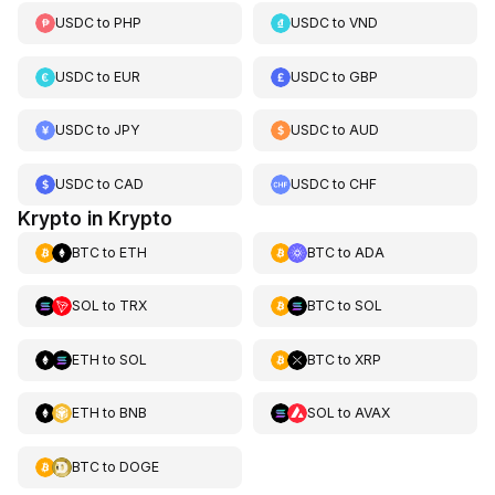
USDC
to
PHP
USDC
to
VND
USDC
to
EUR
USDC
to
GBP
USDC
to
JPY
USDC
to
AUD
USDC
to
CAD
USDC
to
CHF
Krypto in Krypto
BTC
to
ETH
BTC
to
ADA
SOL
to
TRX
BTC
to
SOL
ETH
to
SOL
BTC
to
XRP
ETH
to
BNB
SOL
to
AVAX
BTC
to
DOGE