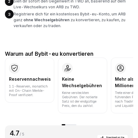
Sieh dir sofort den Gegenwert in TWD an, basierend auf dem
2
Live-Wechselkurs von ARB zu TWD.
Registriere dich für ein kostenloses Bybit-eu-Konto, um ARB
3
ganz
ohne Wechselgebühren
zu konvertieren, zu kaufen, zu
verkaufen oder zu traden.
Warum auf Bybit-eu konvertieren
Reservennachweis
Keine
Mehr als 
Wechselgebühren
Millionen 
1:1-Reserven, monatlich
mit On-Chain Merkle-
Keine versteckten
Trete einer der
Proof verifiziert.
Gebühren. Der notierte
führenden Pla
Satz ist der endgültige
nach Trading
Preis, den du zahlst.
und Liquidität 
4.7
/ 5