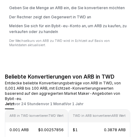
Geben Sie die Menge an ARB ein, die Sie konvertieren möchten
Der Rechner zeigt den Gegenwert in TWD an
Melden Sie sich für ein Bybit-eu-Konto an, um ARB zu kaufen, zu
verkaufen oder zu handeln
Der Wechselkurs von ARB zu TWD wird in Echtzeit auf Basis von
Marktdaten aktualisiert.
Beliebte Konvertierungen von ARB in TWD
Entdecke beliebte Konvertierungsbeträge von ARB in TWD, von
0,001 ARB bis 100 ARB, mit Echtzeit-Konvertierungswerten
basierend auf den aggregierten Market Maker-Angeboten von
Bybit-eu.
Jetzt
vor 24 Stunden
vor 1 Monat
Vor 1 Jahr
ARB in TWD konvertieren
TWD Wert
TWD in ARB konvertieren
ARB Wert
0.001 ARB
$0.00257856
$1
0.3878 ARB