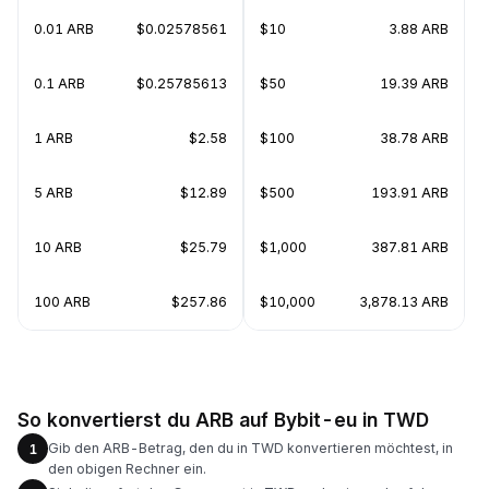
0.01 ARB
$0.02578561
$10
3.88 ARB
0.1 ARB
$0.25785613
$50
19.39 ARB
1 ARB
$2.58
$100
38.78 ARB
5 ARB
$12.89
$500
193.91 ARB
10 ARB
$25.79
$1,000
387.81 ARB
100 ARB
$257.86
$10,000
3,878.13 ARB
So konvertierst du ARB auf Bybit-eu in TWD
Gib den ARB-Betrag, den du in TWD konvertieren möchtest, in
1
den obigen Rechner ein.