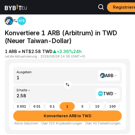
Registrier
Home
ARB to TWD
Konvertiere 1 ARB (Arbitrum) in TWD
(Neuer Taiwan-Dollar)
1 ARB ≈ NT$2.58 TWD
▲
+3.36%
24h
Letzte Aktualisierung
：
2026/08/08 14:38
(
GMT+0
)
Ausgeben
ARB
Erhalte ~
TWD
0.001
0.01
0.1
1
5
10
100
Konvertieren ARB to TWD
Keine Gebühren · Über 350 Kryptowährungen · Über 40 Fiatwährungen