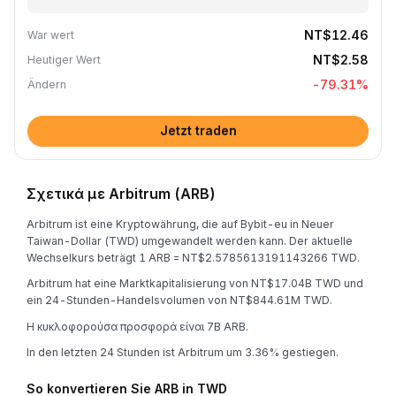
NT$12.46
War wert
NT$2.58
Heutiger Wert
-79.31
%
Ändern
Jetzt traden
Σχετικά με Arbitrum (ARB)
Arbitrum ist eine Kryptowährung, die auf Bybit-eu in Neuer
Taiwan-Dollar (TWD) umgewandelt werden kann. Der aktuelle
Wechselkurs beträgt 1 ARB = NT$2.5785613191143266 TWD.
Arbitrum hat eine Marktkapitalisierung von NT$17.04B TWD und
ein 24-Stunden-Handelsvolumen von NT$844.61M TWD.
Η κυκλοφορούσα προσφορά είναι 7B ARB.
In den letzten 24 Stunden ist Arbitrum um 3.36% gestiegen.
So konvertieren Sie ARB in TWD