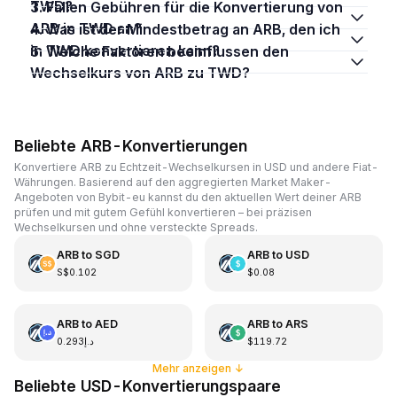
TWD?
3. Fallen Gebühren für die Konvertierung von
ARB in TWD an?
4. Was ist der Mindestbetrag an ARB, den ich
in TWD konvertieren kann?
5. Welche Faktoren beeinflussen den
Wechselkurs von ARB zu TWD?
Beliebte ARB-Konvertierungen
Konvertiere ARB zu Echtzeit-Wechselkursen in USD und andere Fiat-
Währungen. Basierend auf den aggregierten Market Maker-
Angeboten von Bybit-eu kannst du den aktuellen Wert deiner ARB
prüfen und mit gutem Gefühl konvertieren – bei präzisen
Wechselkursen und ohne versteckte Spreads.
ARB
to
SGD
ARB
to
USD
S$0.102
$0.08
ARB
to
AED
ARB
to
ARS
د.إ0.293
$119.72
Mehr anzeigen
↓
Beliebte USD-Konvertierungspaare