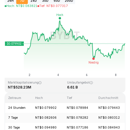
24H
7D
14D
30D
60D
200D
Hoch
:
NT$
0.083821
Tief
:
NT$
0.077317
Zuletzt aktualisiert: 2026-08-08, 14:38 GMT+0
Allzeithoch
Allzeittief
NT$2.39
NT$0.070480
Marktkapitalisierung
Umlaufangebot
NT$528.23M
6.61 B
Zeitraum
Hoch
Tief
Durchschnitt
24 Stunden
NT$0.079902
NT$0.078984
NT$0.079443
7 Tage
NT$0.082606
NT$0.078282
NT$0.080312
30 Tage
NT$0.094980
NT$0.077186
NT$0.084943