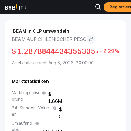
Registrier
Märkte
BEAM-Preis BEAM
BEAM to Chilenischer Peso
BEAM in CLP umwandeln
BEAM AUF CHILENISCHER PESO
$
1.2878844434355305
-2.29%
Zuletzt aktualisiert: Aug 6, 2026, 20:00:00
Marktstatistiken
Marktkapitalisi
erung
1.86M
24-Stunden-Volum
en
0
Umlaufang
ebot