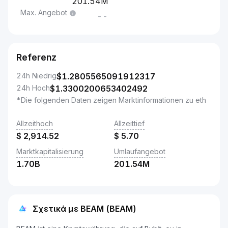
201.54M
Max. Angebot
--
Referenz
24h Niedrig
$
1.2805565091912317
24h Hoch
$
1.3300200653402492
*Die folgenden Daten zeigen Marktinformationen zu eth
Allzeithoch
Allzeittief
$
2,914.52
$
5.70
Marktkapitalisierung
Umlaufangebot
1.70B
201.54M
Σχετικά με BEAM (BEAM)