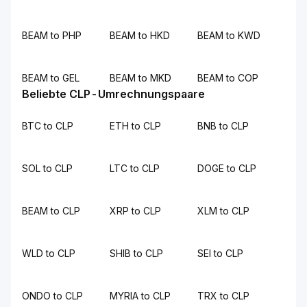
BEAM to PHP
BEAM to HKD
BEAM to KWD
BEAM to GEL
BEAM to MKD
BEAM to COP
Beliebte CLP-Umrechnungspaare
BTC to CLP
ETH to CLP
BNB to CLP
SOL to CLP
LTC to CLP
DOGE to CLP
BEAM to CLP
XRP to CLP
XLM to CLP
WLD to CLP
SHIB to CLP
SEI to CLP
ONDO to CLP
MYRIA to CLP
TRX to CLP