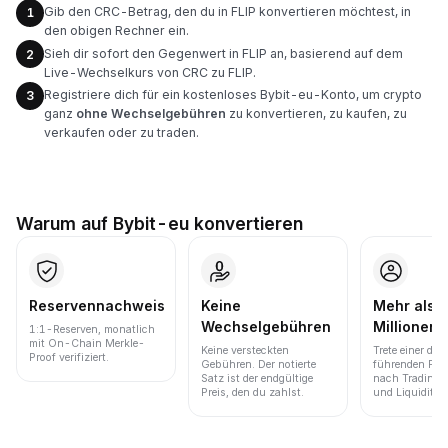
Gib den CRC-Betrag, den du in FLIP konvertieren möchtest, in
1
den obigen Rechner ein.
Sieh dir sofort den Gegenwert in FLIP an, basierend auf dem
2
Live-Wechselkurs von CRC zu FLIP.
Registriere dich für ein kostenloses Bybit-eu-Konto, um crypto
3
ganz
ohne Wechselgebühren
zu konvertieren, zu kaufen, zu
verkaufen oder zu traden.
Warum auf Bybit-eu konvertieren
Reservennachweis
Keine
Mehr als 
Wechselgebühren
Millionen 
1:1-Reserven, monatlich
mit On-Chain Merkle-
Keine versteckten
Trete einer der
Proof verifiziert.
Gebühren. Der notierte
führenden Pla
Satz ist der endgültige
nach Trading
Preis, den du zahlst.
und Liquidität 