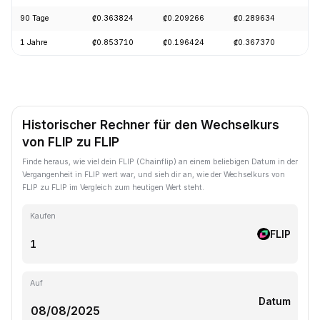
90 Tage
₡0.363824
₡0.209266
₡0.289634
+
1 Jahre
₡0.853710
₡0.196424
₡0.367370
-
Historischer Rechner für den Wechselkurs
von FLIP zu FLIP
Finde heraus, wie viel dein FLIP (Chainflip) an einem beliebigen Datum in der
Vergangenheit in FLIP wert war, und sieh dir an, wie der Wechselkurs von
FLIP zu FLIP im Vergleich zum heutigen Wert steht.
Kaufen
FLIP
Auf
Datum