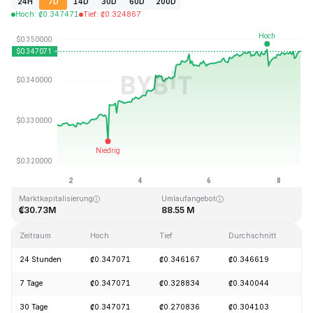
24H
7D
14D
30D
60D
200D
Hoch
:
₡
0.347471
Tief
:
₡
0.324867
Zuletzt aktualisiert: 2026-08-08, 14:42 GMT+0
Allzeithoch
Allzeittief
₡9.48
₡0.190927
Marktkapitalisierung
Umlaufangebot
₡30.73M
88.55 M
Zeitraum
Hoch
Tief
Durchschnitt
Ä
24 Stunden
₡0.347071
₡0.346167
₡0.346619
+
7 Tage
₡0.347071
₡0.328834
₡0.340044
+
30 Tage
₡0.347071
₡0.270836
₡0.304103
+