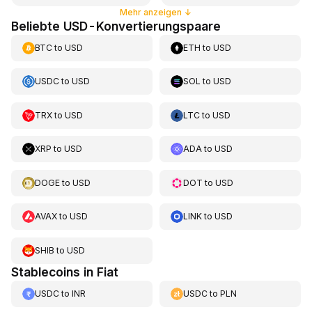
Mehr anzeigen
↓
Beliebte USD-Konvertierungspaare
BTC
to
USD
ETH
to
USD
USDC
to
USD
SOL
to
USD
TRX
to
USD
LTC
to
USD
XRP
to
USD
ADA
to
USD
DOGE
to
USD
DOT
to
USD
AVAX
to
USD
LINK
to
USD
SHIB
to
USD
Stablecoins in Fiat
USDC
to
INR
USDC
to
PLN