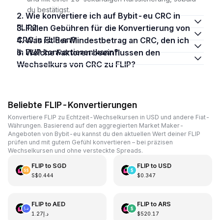
du bestätigst.
2. Wie konvertiere ich auf Bybit-eu CRC in
FLIP?
3. Fallen Gebühren für die Konvertierung von
CRC in FLIP an?
4. Was ist der Mindestbetrag an CRC, den ich
in FLIP konvertieren kann?
5. Welche Faktoren beeinflussen den
Wechselkurs von CRC zu FLIP?
Beliebte FLIP-Konvertierungen
Konvertiere FLIP zu Echtzeit-Wechselkursen in USD und andere Fiat-
Währungen. Basierend auf den aggregierten Market Maker-
Angeboten von Bybit-eu kannst du den aktuellen Wert deiner FLIP
prüfen und mit gutem Gefühl konvertieren – bei präzisen
Wechselkursen und ohne versteckte Spreads.
FLIP
to
SGD
FLIP
to
USD
S$0.444
$0.347
FLIP
to
AED
FLIP
to
ARS
د.إ1.27
$520.17