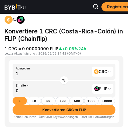
Registrie
Home
CRC to FLIP
Konvertiere 1 CRC (Costa-Rica-Colón) in
FLIP (Chainflip)
1 CRC ≈ 0.00000000 FLIP
▲
+0.05%
24h
Letzte Aktualisierung
：
2026/08/08 14:42
(
GMT+0
)
Ausgeben
CRC
Erhalte ~
FLIP
1
10
50
100
500
1000
10000
Konvertieren CRC to FLIP
Keine Gebühren · Über 350 Kryptowährungen · Über 40 Fiatwährungen