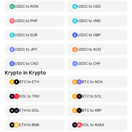
USDC
to
RON
USDC
to
USD
USDC
to
PHP
USDC
to
VND
USDC
to
EUR
USDC
to
GBP
USDC
to
JPY
USDC
to
AUD
USDC
to
CAD
USDC
to
CHF
Krypto in Krypto
BTC
to
ETH
BTC
to
ADA
SOL
to
TRX
BTC
to
SOL
ETH
to
SOL
BTC
to
XRP
ETH
to
BNB
SOL
to
AVAX