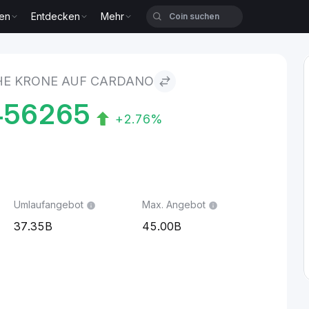
zen
Entdecken
Mehr
rdano
HE KRONE AUF CARDANO
456265
+2.76%
Umlaufangebot
Max. Angebot
37.35B
45.00B