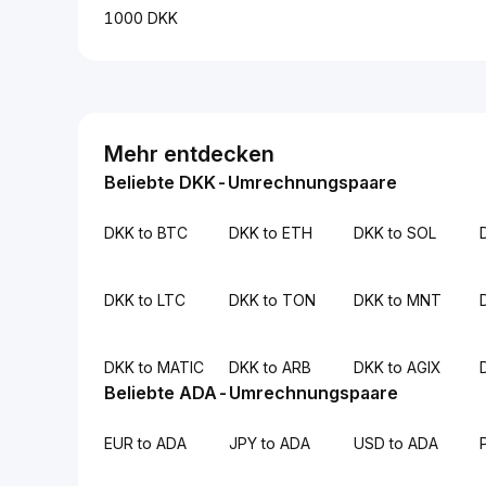
1000 DKK
Mehr entdecken
Beliebte DKK-Umrechnungspaare
DKK to BTC
DKK to ETH
DKK to SOL
DKK to LTC
DKK to TON
DKK to MNT
DKK to MATIC
DKK to ARB
DKK to AGIX
Beliebte ADA-Umrechnungspaare
EUR to ADA
JPY to ADA
USD to ADA