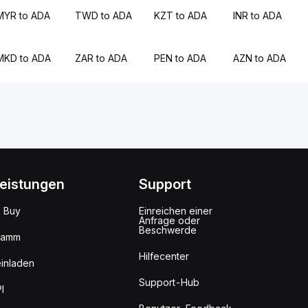
MYR to ADA
TWD to ADA
KZT to ADA
INR to ADA
MKD to ADA
ZAR to ADA
PEN to ADA
AZN to ADA
leistungen
Support
k Buy
Einreichen einer
Anfrage oder
Beschwerde
ramm
Hilfecenter
inladen
Support-Hub
I