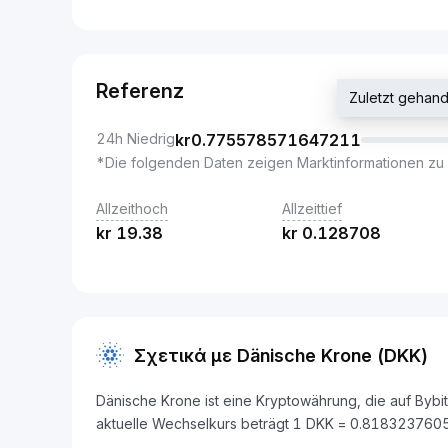
Referenz
Zuletzt gehan
24h Niedrig
kr
0.775578571647211
*Die folgenden Daten zeigen Marktinformationen zu 
Allzeithoch
Allzeittief
kr
19.38
kr
0.128708
Σχετικά με Dänische Krone (DKK)
Dänische Krone ist eine Kryptowährung, die auf By
aktuelle Wechselkurs beträgt 1 DKK = 0.81832376