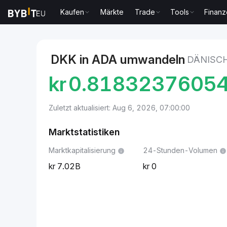
Kaufen
Märkte
Trade
Tools
Finan
Märkte
Cardano-Preis ADA
Dänische Krone to Ca
DKK in ADA umwandeln
DÄNISC
kr
0.8183237605
Zuletzt aktualisiert: Aug 6, 2026, 07:00:00
Marktstatistiken
Marktkapitalisierung
24-Stunden-Volumen
7.02B
0