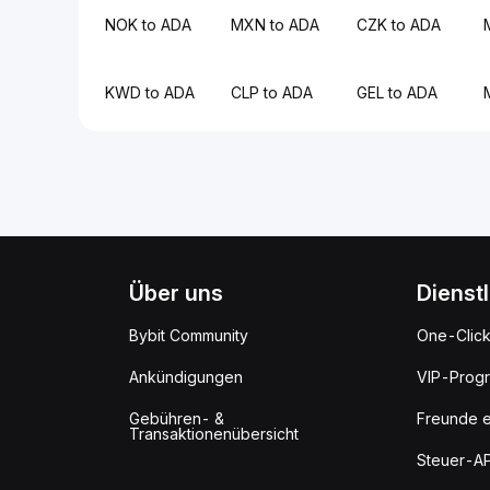
NOK to ADA
MXN to ADA
CZK to ADA
KWD to ADA
CLP to ADA
GEL to ADA
Über uns
Dienst
Bybit Community
One-Clic
Ankündigungen
VIP-Prog
Gebühren- &
Freunde e
Transaktionenübersicht
Steuer-AP