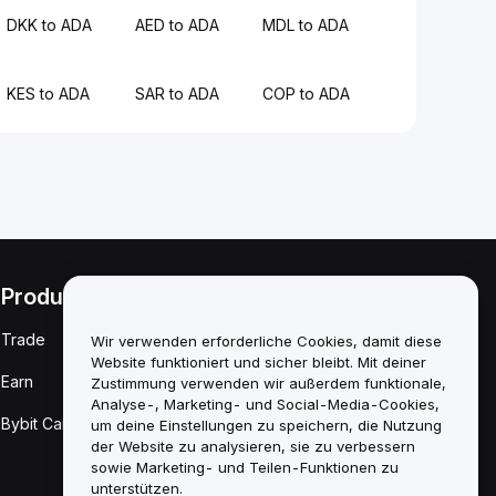
DKK to ADA
AED to ADA
MDL to ADA
KES to ADA
SAR to ADA
COP to ADA
Produkte
Rechtliches
Trade
Richtlinie zu
Wir verwenden erforderliche Cookies, damit diese
Interessenkonflikten
Website funktioniert und sicher bleibt. Mit deiner
Earn
Zustimmung verwenden wir außerdem funktionale,
Zusammenfassung
Analyse-, Marketing- und Social-Media-Cookies,
der Verwahrungs-
Bybit Card
um deine Einstellungen zu speichern, die Nutzung
und
Verwaltungsrichtlinie
der Website zu analysieren, sie zu verbessern
sowie Marketing- und Teilen-Funktionen zu
ESG-Informationen
unterstützen.