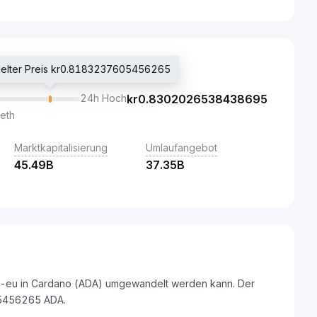
delter Preis kr0.8183237605456265
24h Hoch
kr
0.8302026538438695
eth
Marktkapitalisierung
Umlaufangebot
45.49B
37.35B
bit-eu in Cardano (ADA) umgewandelt werden kann. Der
05456265 ADA.