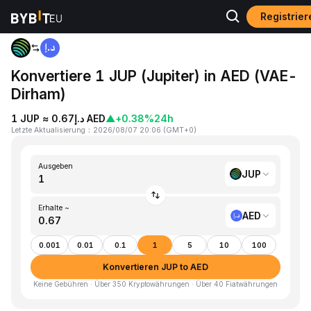
Registrie
Home
JUP to AED
Konvertiere 1 JUP (Jupiter) in AED (VAE-
Dirham)
1 JUP ≈ د.إ0.67 AED
▲
+0.38%
24h
Letzte Aktualisierung
：
2026/08/07 20:06
(
GMT+0
)
Ausgeben
JUP
Erhalte ~
AED
0.001
0.01
0.1
1
5
10
100
Konvertieren JUP to AED
Keine Gebühren · Über 350 Kryptowährungen · Über 40 Fiatwährungen