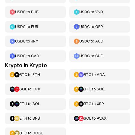
USDC
to
PHP
USDC
to
VND
USDC
to
EUR
USDC
to
GBP
USDC
to
JPY
USDC
to
AUD
USDC
to
CAD
USDC
to
CHF
Krypto in Krypto
BTC
to
ETH
BTC
to
ADA
SOL
to
TRX
BTC
to
SOL
ETH
to
SOL
BTC
to
XRP
ETH
to
BNB
SOL
to
AVAX
BTC
to
DOGE