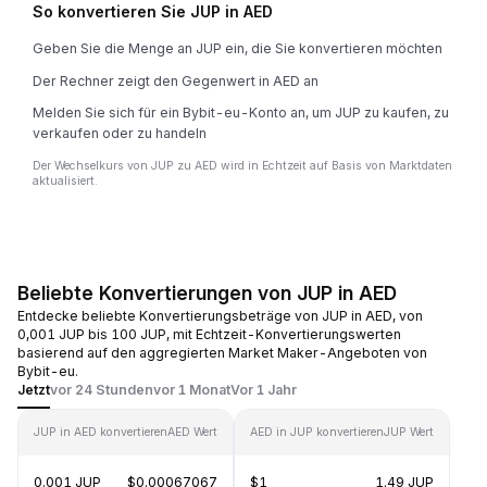
So konvertieren Sie JUP in AED
Geben Sie die Menge an JUP ein, die Sie konvertieren möchten
Der Rechner zeigt den Gegenwert in AED an
Melden Sie sich für ein Bybit-eu-Konto an, um JUP zu kaufen, zu
verkaufen oder zu handeln
Der Wechselkurs von JUP zu AED wird in Echtzeit auf Basis von Marktdaten
aktualisiert.
Beliebte Konvertierungen von JUP in AED
Entdecke beliebte Konvertierungsbeträge von JUP in AED, von
0,001 JUP bis 100 JUP, mit Echtzeit-Konvertierungswerten
basierend auf den aggregierten Market Maker-Angeboten von
Bybit-eu.
Jetzt
vor 24 Stunden
vor 1 Monat
Vor 1 Jahr
JUP in AED konvertieren
AED Wert
AED in JUP konvertieren
JUP Wert
0.001 JUP
$0.00067067
$1
1.49 JUP