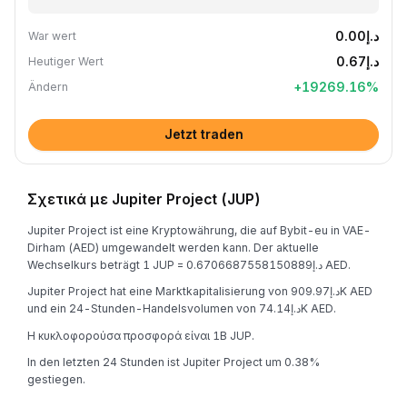
د.إ0.00
War wert
د.إ0.67
Heutiger Wert
+
19269.16
%
Ändern
Jetzt traden
Σχετικά με Jupiter Project (JUP)
Jupiter Project ist eine Kryptowährung, die auf Bybit-eu in VAE-
Dirham (AED) umgewandelt werden kann. Der aktuelle
Wechselkurs beträgt 1 JUP = د.إ0.6706687558150889 AED.
Jupiter Project hat eine Marktkapitalisierung von د.إ909.97K AED
und ein 24-Stunden-Handelsvolumen von د.إ74.14K AED.
Η κυκλοφορούσα προσφορά είναι 1B JUP.
In den letzten 24 Stunden ist Jupiter Project um 0.38%
gestiegen.