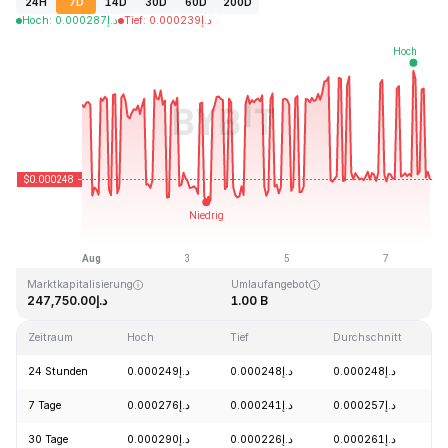
24H
7D
14D
30D
60D
200D
Hoch
:
0.000287
د.إ
Tief
:
0.000239
د.إ
Zuletzt aktualisiert: 2026-08-07, 20:06 GMT+0
Allzeithoch
Allzeittief
د.إ0.000004
د.إ0.128999
Marktkapitalisierung
Umlaufangebot
د.إ247,750.00
1.00 B
Zeitraum
Hoch
Tief
Durchschnitt
24 Stunden
د.إ0.000249
د.إ0.000248
د.إ0.000248
7 Tage
د.إ0.000276
د.إ0.000241
د.إ0.000257
30 Tage
د.إ0.000290
د.إ0.000226
د.إ0.000261