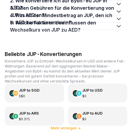
2. Wie konvertiere ich auf Bybit-eu JUP in
AED?
3. Fallen Gebühren für die Konvertierung von
JUP in AED an?
4. Was ist der Mindestbetrag an JUP, den ich
in AED konvertieren kann?
5. Welche Faktoren beeinflussen den
Wechselkurs von JUP zu AED?
Beliebte JUP-Konvertierungen
Konvertiere JUP zu Echtzeit-Wechselkursen in USD und andere Fiat-
Währungen. Basierend auf den aggregierten Market Maker-
Angeboten von Bybit-eu kannst du den aktuellen Wert deiner JUP
prüfen und mit gutem Gefühl konvertieren – bei präzisen
Wechselkursen und ohne versteckte Spreads.
JUP
to
SGD
JUP
to
USD
S$0
$0
JUP
to
ARS
JUP
to
AUD
$0.371
$0
Mehr anzeigen
↓