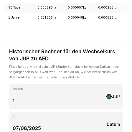
90 Tage
د.إ0.000295
د.إ0.000057
د.إ0.000235
1 Jahre
د.إ0.001825
د.إ0.000048
د.إ0.000513
Historischer Rechner für den Wechselkurs
von JUP zu AED
Finde heraus, wie viel dein JUP (Jupiter) an einem beliebigen Datum in der
Vergangenheit in AED wert war, und sieh dir an, wie der Wechselkurs von
JUP zu AED im Vergleich zum heutigen Wert steht.
Kaufen
JUP
Auf
Datum