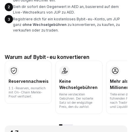
den obigen Rechner ein.
Sieh dir sofort den Gegenwert in AED an, basierend auf dem
2
Live-Wechselkurs von JUP zu AED.
Registriere dich für ein kostenloses Bybit-eu-Konto, um JUP
3
ganz
ohne Wechselgebühren
zu konvertieren, zu kaufen, zu
verkaufen oder zu traden.
Warum auf Bybit-eu konvertieren
Reservennachweis
Keine
Mehr als 
Wechselgebühren
Millionen 
1:1-Reserven, monatlich
mit On-Chain Merkle-
Keine versteckten
Trete einer der
Proof verifiziert.
Gebühren. Der notierte
führenden Pla
Satz ist der endgültige
nach Trading
Preis, den du zahlst.
und Liquidität 