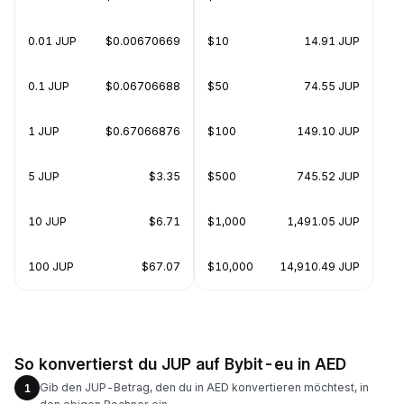
0.01 JUP
$0.00670669
$10
14.91 JUP
0.1 JUP
$0.06706688
$50
74.55 JUP
1 JUP
$0.67066876
$100
149.10 JUP
5 JUP
$3.35
$500
745.52 JUP
10 JUP
$6.71
$1,000
1,491.05 JUP
100 JUP
$67.07
$10,000
14,910.49 JUP
So konvertierst du JUP auf Bybit-eu in AED
Gib den JUP-Betrag, den du in AED konvertieren möchtest, in
1