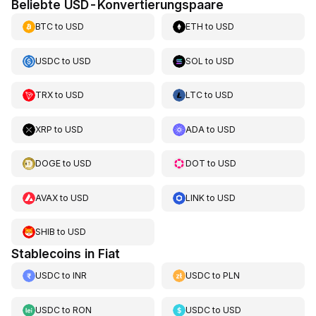
Beliebte USD-Konvertierungspaare
BTC
to
USD
ETH
to
USD
USDC
to
USD
SOL
to
USD
TRX
to
USD
LTC
to
USD
XRP
to
USD
ADA
to
USD
DOGE
to
USD
DOT
to
USD
AVAX
to
USD
LINK
to
USD
SHIB
to
USD
Stablecoins in Fiat
USDC
to
INR
USDC
to
PLN
USDC
to
RON
USDC
to
USD