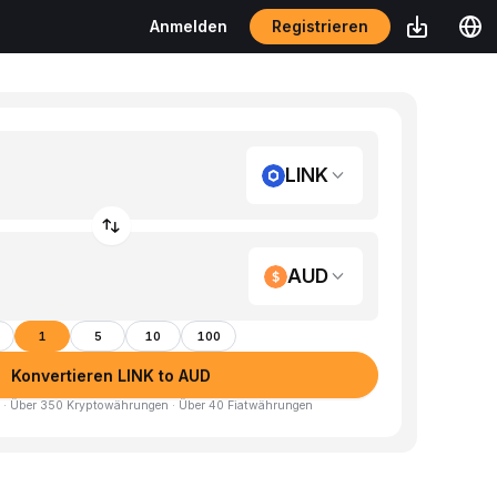
Registrieren
Anmelden
LINK
AUD
1
5
10
100
Konvertieren LINK to AUD
 · Über 350 Kryptowährungen · Über 40 Fiatwährungen