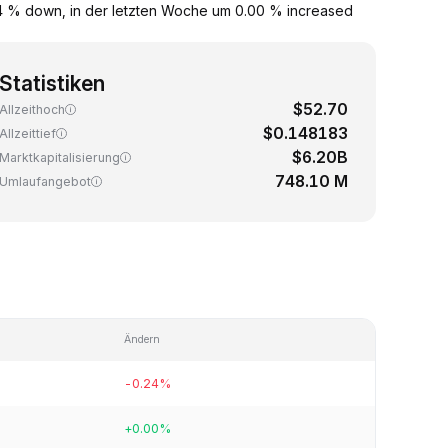
.24 % down, in der letzten Woche um 0.00 % increased
Statistiken
$52.70
Allzeithoch
$0.148183
Allzeittief
$6.20B
Marktkapitalisierung
748.10 M
Umlaufangebot
Ändern
-0.24%
+0.00%