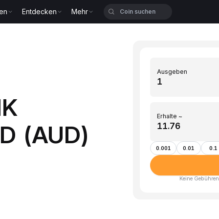
zen
Entdecken
Mehr
Ausgeben
NK
Erhalte ~
UD (AUD)
0.001
0.01
0.1
Keine Gebühren