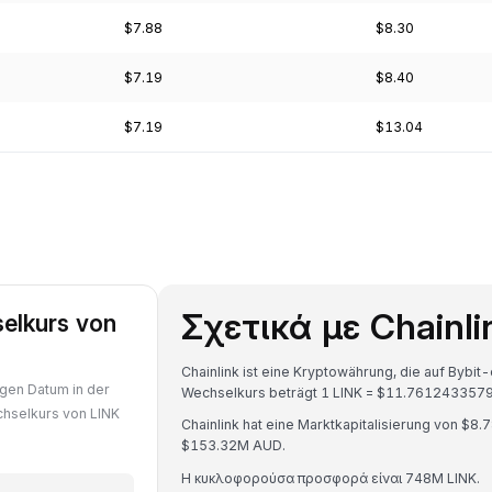
$7.88
$8.30
$7.19
$8.40
$7.19
$13.04
Σχετικά με Chainli
selkurs von
Chainlink ist eine Kryptowährung, die auf Bybi
igen Datum in der
Wechselkurs beträgt 1 LINK = $11.76124335
chselkurs von LINK
Chainlink hat eine Marktkapitalisierung von 
$153.32M AUD.
Η κυκλοφορούσα προσφορά είναι 748M LINK.