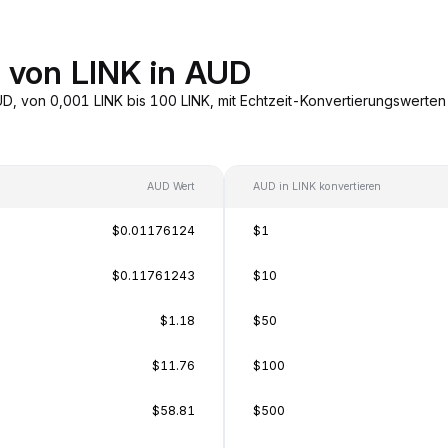
n von LINK in AUD
UD, von 0,001 LINK bis 100 LINK, mit Echtzeit-Konvertierungswerte
AUD Wert
AUD in LINK konvertieren
$0.01176124
$1
$0.11761243
$10
$1.18
$50
$11.76
$100
$58.81
$500