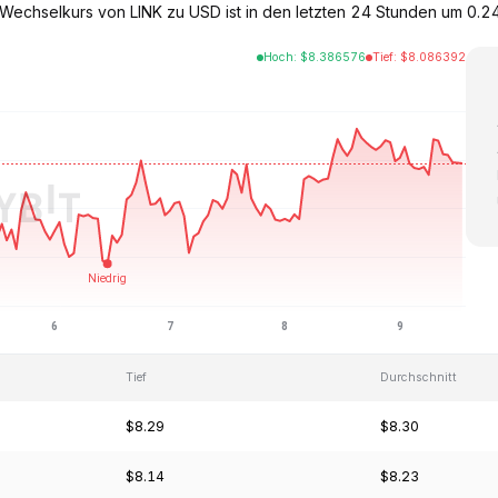
er Wechselkurs von LINK zu USD ist in den letzten 24 Stunden um 0
Hoch
:
$
8.386576
Tief
:
$
8.086392
Tief
Durchschnitt
$8.29
$8.30
$8.14
$8.23