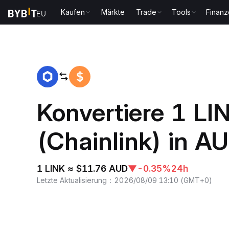
Kaufen
Märkte
Trade
Tools
Finan
Home
LINK to AUD
Konvertiere 1 LI
(Chainlink) in A
1 LINK ≈ $11.76 AUD
▼
-0.35%
24h
Letzte Aktualisierung
：
2026/08/09 13:10
(
GMT+0
)