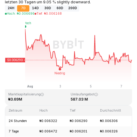
letzten 30 Tagen um 9.05 % slightly downward.
24H
7D
14D
30D
60D
200D
Hoch
:
₦
0.006696
Tief
:
₦
0.006168
Zuletzt aktualisiert: 2026-08-07, 15:33 GMT+0
Allzeithoch
Allzeittief
₦4.01
₦0.006085
Marktkapitalisierung
Umlaufangebot
₦3.69M
587.03 M
Zeitraum
Hoch
Tief
Durchschnitt
Ä
24 Stunden
₦0.006322
₦0.006290
₦0.006306
-
7 Tage
₦0.006472
₦0.006201
₦0.006326
-