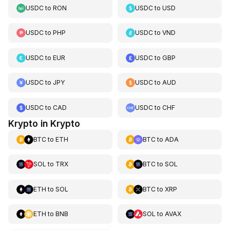
USDC
to
RON
USDC
to
USD
USDC
to
PHP
USDC
to
VND
USDC
to
EUR
USDC
to
GBP
USDC
to
JPY
USDC
to
AUD
USDC
to
CAD
USDC
to
CHF
Krypto in Krypto
BTC
to
ETH
BTC
to
ADA
SOL
to
TRX
BTC
to
SOL
ETH
to
SOL
BTC
to
XRP
ETH
to
BNB
SOL
to
AVAX