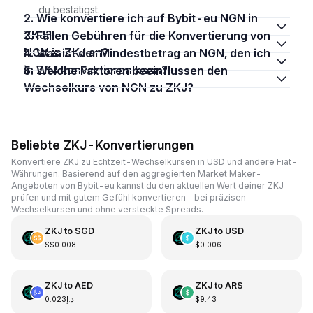
du bestätigst.
2. Wie konvertiere ich auf Bybit-eu NGN in
ZKJ?
3. Fallen Gebühren für die Konvertierung von
NGN in ZKJ an?
4. Was ist der Mindestbetrag an NGN, den ich
in ZKJ konvertieren kann?
5. Welche Faktoren beeinflussen den
Wechselkurs von NGN zu ZKJ?
Beliebte ZKJ-Konvertierungen
Konvertiere ZKJ zu Echtzeit-Wechselkursen in USD und andere Fiat-
Währungen. Basierend auf den aggregierten Market Maker-
Angeboten von Bybit-eu kannst du den aktuellen Wert deiner ZKJ
prüfen und mit gutem Gefühl konvertieren – bei präzisen
Wechselkursen und ohne versteckte Spreads.
ZKJ
to
SGD
ZKJ
to
USD
S$0.008
$0.006
ZKJ
to
AED
ZKJ
to
ARS
د.إ0.023
$9.43