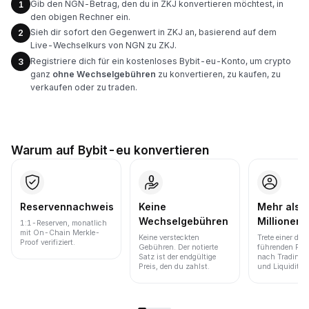
Gib den NGN-Betrag, den du in ZKJ konvertieren möchtest, in
1
den obigen Rechner ein.
Sieh dir sofort den Gegenwert in ZKJ an, basierend auf dem
2
Live-Wechselkurs von NGN zu ZKJ.
Registriere dich für ein kostenloses Bybit-eu-Konto, um crypto
3
ganz
ohne Wechselgebühren
zu konvertieren, zu kaufen, zu
verkaufen oder zu traden.
Warum auf Bybit-eu konvertieren
Reservennachweis
Keine
Mehr als 
Wechselgebühren
Millionen 
1:1-Reserven, monatlich
mit On-Chain Merkle-
Keine versteckten
Trete einer der
Proof verifiziert.
Gebühren. Der notierte
führenden Pla
Satz ist der endgültige
nach Trading
Preis, den du zahlst.
und Liquidität 