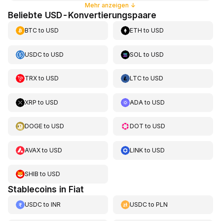
Mehr anzeigen
↓
Beliebte USD-Konvertierungspaare
BTC
to
USD
ETH
to
USD
USDC
to
USD
SOL
to
USD
TRX
to
USD
LTC
to
USD
XRP
to
USD
ADA
to
USD
DOGE
to
USD
DOT
to
USD
AVAX
to
USD
LINK
to
USD
SHIB
to
USD
Stablecoins in Fiat
USDC
to
INR
USDC
to
PLN