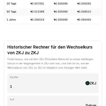
30 Tage
₦0.007091
₦0.006086
₦0.006560
-
90 Tage
₦0.015388
₦0.006086
₦0.008510
-
1 Jahre
₦0.290016
₦0.006086
₦0.066469
-
Historischer Rechner für den Wechselkurs
von ZKJ zu ZKJ
Finde heraus, wie viel dein ZKJ (Polyhedra Network) an einem beliebigen
Datum in der Vergangenheit in ZKJ wert war, und sieh dir an, wie der
Wechselkurs von ZKJ zu ZKJ im Vergleich zum heutigen Wert steht.
Kaufen
ZKJ
Auf
Datum