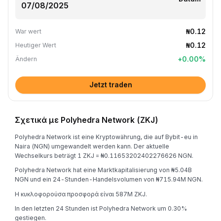
₦0.12
War wert
₦0.12
Heutiger Wert
+
0.00
%
Ändern
Jetzt traden
Σχετικά με Polyhedra Network (ZKJ)
Polyhedra Network ist eine Kryptowährung, die auf Bybit-eu in
Naira (NGN) umgewandelt werden kann. Der aktuelle
Wechselkurs beträgt 1 ZKJ = ₦0.11653202402276626 NGN.
Polyhedra Network hat eine Marktkapitalisierung von ₦5.04B
NGN und ein 24-Stunden-Handelsvolumen von ₦715.94M NGN.
Η κυκλοφορούσα προσφορά είναι 587M ZKJ.
In den letzten 24 Stunden ist Polyhedra Network um 0.30%
gestiegen.