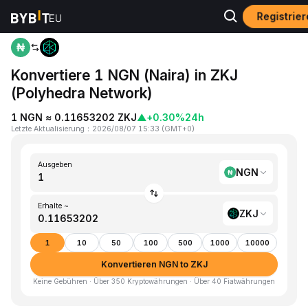
Registrie
Home
NGN to ZKJ
Konvertiere 1 NGN (Naira) in ZKJ
(Polyhedra Network)
1 NGN ≈ 0.11653202 ZKJ
▲
+0.30%
24h
Letzte Aktualisierung
：
2026/08/07 15:33
(
GMT+0
)
Ausgeben
NGN
Erhalte ~
ZKJ
1
10
50
100
500
1000
10000
Konvertieren NGN to ZKJ
Keine Gebühren · Über 350 Kryptowährungen · Über 40 Fiatwährungen