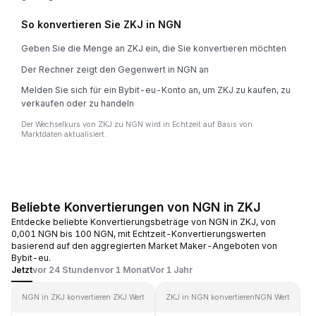
So konvertieren Sie ZKJ in NGN
Geben Sie die Menge an ZKJ ein, die Sie konvertieren möchten
Der Rechner zeigt den Gegenwert in NGN an
Melden Sie sich für ein Bybit-eu-Konto an, um ZKJ zu kaufen, zu
verkaufen oder zu handeln
Der Wechselkurs von ZKJ zu NGN wird in Echtzeit auf Basis von
Marktdaten aktualisiert.
Beliebte Konvertierungen von NGN in ZKJ
Entdecke beliebte Konvertierungsbeträge von NGN in ZKJ, von
0,001 NGN bis 100 NGN, mit Echtzeit-Konvertierungswerten
basierend auf den aggregierten Market Maker-Angeboten von
Bybit-eu.
Jetzt
vor 24 Stunden
vor 1 Monat
Vor 1 Jahr
NGN in ZKJ konvertieren
ZKJ Wert
ZKJ in NGN konvertieren
NGN Wert