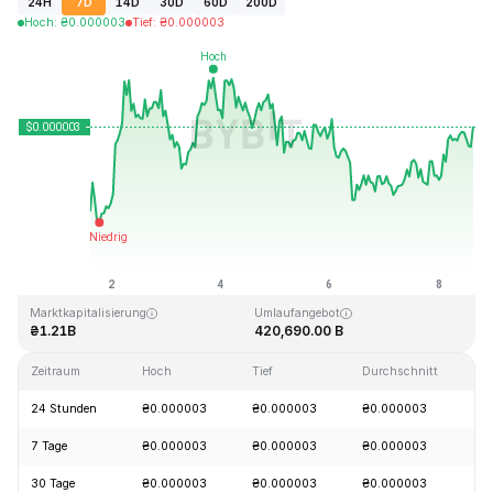
24H
7D
14D
30D
60D
200D
Hoch
:
₴
0.000003
Tief
:
₴
0.000003
Zuletzt aktualisiert: 2026-08-08, 15:07 GMT+0
Allzeithoch
Allzeittief
₴0.000028
₴0.000000
Marktkapitalisierung
Umlaufangebot
₴1.21B
420,690.00 B
Zeitraum
Hoch
Tief
Durchschnitt
Ä
24 Stunden
₴0.000003
₴0.000003
₴0.000003
+
7 Tage
₴0.000003
₴0.000003
₴0.000003
+
30 Tage
₴0.000003
₴0.000003
₴0.000003
+