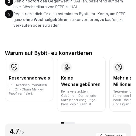
Sieh dir sofort den Gegenwert in UAH an, basierend auf dem
2
Live-Wechselkurs von PEPE zu UAH.
Registriere dich für ein kostenloses Bybit-eu-Konto, um PEPE
3
ganz
ohne Wechselgebühren
zu konvertieren, zu kaufen, zu
verkaufen oder zu traden.
Warum auf Bybit-eu konvertieren
Reservennachweis
Keine
Mehr als 
Wechselgebühren
Millionen 
1:1-Reserven, monatlich
mit On-Chain Merkle-
Keine versteckten
Trete einer der
Proof verifiziert.
Gebühren. Der notierte
führenden Pla
Satz ist der endgültige
nach Trading
Preis, den du zahlst.
und Liquidität 
4.7
/ 5