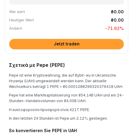
₴0.00
War wert
₴0.00
Heutiger Wert
-71.92
%
Ändern
Jetzt traden
Σχετικά με Pepe (PEPE)
Pepe ist eine Kryptowährung, die auf Bybit-eu in Ukrainische
Hrywnja (UAH) umgewandelt werden kann. Der aktuelle
Wechselkurs beträgt 1 PEPE = ₴0.0001288299320376418 UAH.
Pepe hat eine Marktkapitalisierung von ₴54.14B UAH und ein 24-
Stunden-Handelsvolumen von ₴4.00B UAH.
Η κυκλοφορούσα προσφορά είναι 421T PEPE.
In den letzten 24 Stunden ist Pepe um 2.12% gestiegen.
So konvertieren Sie PEPE in UAH