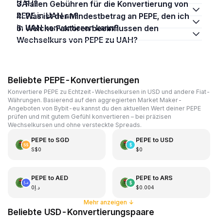
UAH?
3. Fallen Gebühren für die Konvertierung von
PEPE in UAH an?
4. Was ist der Mindestbetrag an PEPE, den ich
in UAH konvertieren kann?
5. Welche Faktoren beeinflussen den
Wechselkurs von PEPE zu UAH?
Beliebte PEPE-Konvertierungen
Konvertiere PEPE zu Echtzeit-Wechselkursen in USD und andere Fiat-
Währungen. Basierend auf den aggregierten Market Maker-
Angeboten von Bybit-eu kannst du den aktuellen Wert deiner PEPE
prüfen und mit gutem Gefühl konvertieren – bei präzisen
Wechselkursen und ohne versteckte Spreads.
PEPE
to
SGD
PEPE
to
USD
S$0
$0
PEPE
to
AED
PEPE
to
ARS
د.إ0
$0.004
Mehr anzeigen
↓
Beliebte USD-Konvertierungspaare