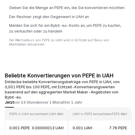
Geben Sie die Menge an PEPE ein, die Sie konvertieren möchten
Der Rechner zeigt den Gegenwert in UAH an
Melden Sie sich für ein Bybit-eu-Konto an, um PEPE zu kaufen,
zu verkaufen oder zu handeln
Der Wechselkurs von PEPE zu UAH wird in Echtzeit auf Basis von
Marktdaten aktualisiert.
Beliebte Konvertierungen von PEPE in UAH
Entdecke beliebte Konvertierungsbeträge von PEPE in UAH, von
0,001 PEPE bis 100 PEPE, mit Echtzeit-Konvertierungswerten
basierend auf den aggregierten Market Maker-Angeboten von
Bybit-eu.
Jetzt
vor 24 Stunden
vor 1 Monat
Vor 1 Jahr
PEPE in UAH konvertieren
UAH Wert
UAH in PEPE konvertieren
PEPE Wert
0.001 PEPE
0.00000013 UAH
0.001 UAH
7.76 PEPE