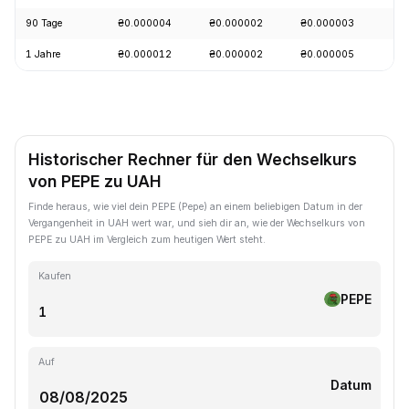
90 Tage
₴0.000004
₴0.000002
₴0.000003
+
1 Jahre
₴0.000012
₴0.000002
₴0.000005
-
Historischer Rechner für den Wechselkurs
von PEPE zu UAH
Finde heraus, wie viel dein PEPE (Pepe) an einem beliebigen Datum in der
Vergangenheit in UAH wert war, und sieh dir an, wie der Wechselkurs von
PEPE zu UAH im Vergleich zum heutigen Wert steht.
Kaufen
PEPE
Auf
Datum