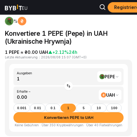
Registrie
Home
PEPE to UAH
Konvertiere 1 PEPE (Pepe) in UAH
(Ukrainische Hrywnja)
1 PEPE ≈ ₴0.00 UAH
▲
+2.12%
24h
Letzte Aktualisierung
：
2026/08/08 15:07
(
GMT+0
)
Ausgeben
PEPE
Erhalte ~
UAH
0.001
0.01
0.1
1
5
10
100
Konvertieren PEPE to UAH
Keine Gebühren · Über 350 Kryptowährungen · Über 40 Fiatwährungen