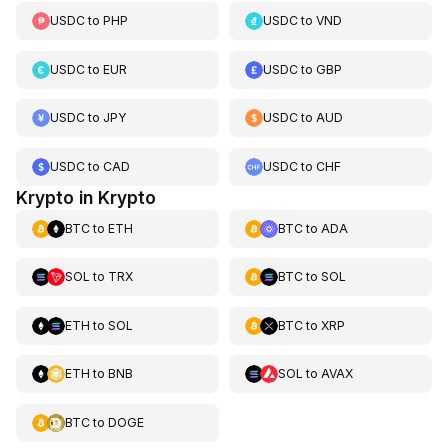
USDC
to
PHP
USDC
to
VND
USDC
to
EUR
USDC
to
GBP
USDC
to
JPY
USDC
to
AUD
USDC
to
CAD
USDC
to
CHF
Krypto in Krypto
BTC
to
ETH
BTC
to
ADA
SOL
to
TRX
BTC
to
SOL
ETH
to
SOL
BTC
to
XRP
ETH
to
BNB
SOL
to
AVAX
BTC
to
DOGE