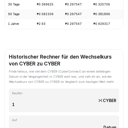
30 Tage
₱0.369625
₱0.297547
₱0.325706
-
90 Tage
₱0.581509
₱0.297547
₱0.381896
-
1 Jahre
₱2.93
₱0.297547
₱0.929317
-
Historischer Rechner für den Wechselkurs
von CYBER zu CYBER
Finde heraus, wie viel dein CYBER (CyberConnect) an einem beliebigen
Datum in der Vergangenheit in CYBER wert war, und sieh dir an, wie der
Wechselkurs von CYBER zu CYBER im Vergleich zum heutigen Wert steht.
Kaufen
CYBER
Auf
Datum