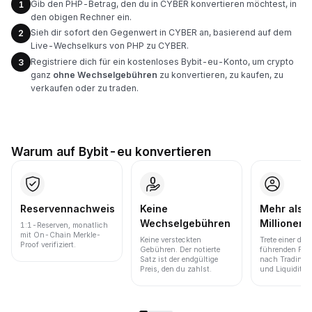
Gib den PHP-Betrag, den du in CYBER konvertieren möchtest, in
1
den obigen Rechner ein.
Sieh dir sofort den Gegenwert in CYBER an, basierend auf dem
2
Live-Wechselkurs von PHP zu CYBER.
Registriere dich für ein kostenloses Bybit-eu-Konto, um crypto
3
ganz
ohne Wechselgebühren
zu konvertieren, zu kaufen, zu
verkaufen oder zu traden.
Warum auf Bybit-eu konvertieren
Reservennachweis
Keine
Mehr als 
Wechselgebühren
Millionen 
1:1-Reserven, monatlich
mit On-Chain Merkle-
Keine versteckten
Trete einer der
Proof verifiziert.
Gebühren. Der notierte
führenden Pla
Satz ist der endgültige
nach Trading
Preis, den du zahlst.
und Liquidität 