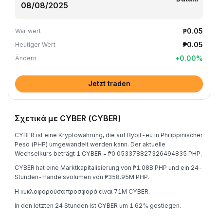
₱0.05
War wert
₱0.05
Heutiger Wert
+
0.00
%
Ändern
Jetzt traden
Σχετικά με CYBER (CYBER)
CYBER ist eine Kryptowährung, die auf Bybit-eu in Philippinischer
Peso (PHP) umgewandelt werden kann. Der aktuelle
Wechselkurs beträgt 1 CYBER = ₱0.053378827326494835 PHP.
CYBER hat eine Marktkapitalisierung von ₱1.08B PHP und ein 24-
Stunden-Handelsvolumen von ₱358.95M PHP.
Η κυκλοφορούσα προσφορά είναι 71M CYBER.
In den letzten 24 Stunden ist CYBER um 1.62% gestiegen.