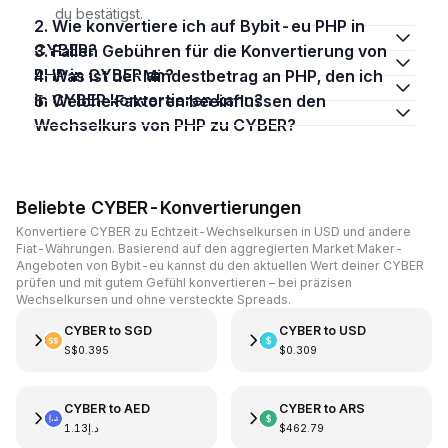
du bestätigst.
2. Wie konvertiere ich auf Bybit-eu PHP in
CYBER?
3. Fallen Gebühren für die Konvertierung von
PHP in CYBER an?
4. Was ist der Mindestbetrag an PHP, den ich
in CYBER konvertieren kann?
5. Welche Faktoren beeinflussen den
Wechselkurs von PHP zu CYBER?
Beliebte CYBER-Konvertierungen
Konvertiere CYBER zu Echtzeit-Wechselkursen in USD und andere
Fiat-Währungen. Basierend auf den aggregierten Market Maker-
Angeboten von Bybit-eu kannst du den aktuellen Wert deiner CYBER
prüfen und mit gutem Gefühl konvertieren – bei präzisen
Wechselkursen und ohne versteckte Spreads.
CYBER
to
SGD
CYBER
to
USD
S$0.395
$0.309
CYBER
to
AED
CYBER
to
ARS
د.إ1.13
$462.79