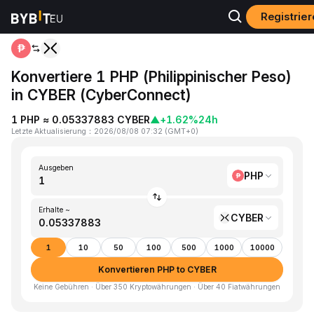
Registrie
Home
PHP to CYBER
Konvertiere 1 PHP (Philippinischer Peso)
in CYBER (CyberConnect)
1 PHP ≈ 0.05337883 CYBER
▲
+1.62%
24h
Letzte Aktualisierung
：
2026/08/08 07:32
(
GMT+0
)
Ausgeben
PHP
Erhalte ~
CYBER
1
10
50
100
500
1000
10000
Konvertieren PHP to CYBER
Keine Gebühren · Über 350 Kryptowährungen · Über 40 Fiatwährungen