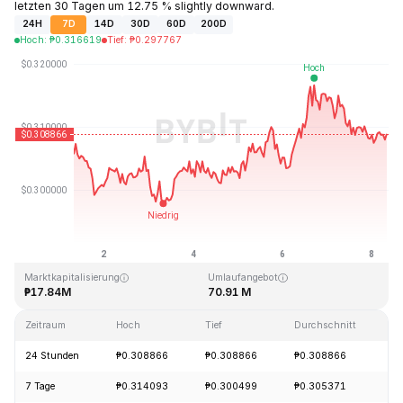
letzten 30 Tagen um 12.75 % slightly downward.
24H
7D
14D
30D
60D
200D
Hoch
:
₱
0.316619
Tief
:
₱
0.297767
Zuletzt aktualisiert: 2026-08-08, 07:32 GMT+0
Allzeithoch
Allzeittief
₱15.79
₱0.291944
Marktkapitalisierung
Umlaufangebot
₱17.84M
70.91 M
Zeitraum
Hoch
Tief
Durchschnitt
Ä
24 Stunden
₱0.308866
₱0.308866
₱0.308866
-
7 Tage
₱0.314093
₱0.300499
₱0.305371
+