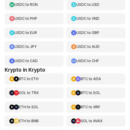
USDC
to
RON
USDC
to
USD
USDC
to
PHP
USDC
to
VND
USDC
to
EUR
USDC
to
GBP
USDC
to
JPY
USDC
to
AUD
USDC
to
CAD
USDC
to
CHF
Krypto in Krypto
BTC
to
ETH
BTC
to
ADA
SOL
to
TRX
BTC
to
SOL
ETH
to
SOL
BTC
to
XRP
ETH
to
BNB
SOL
to
AVAX