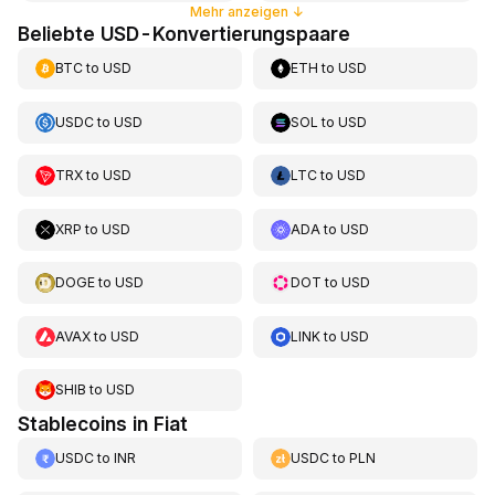
Mehr anzeigen
↓
Beliebte USD-Konvertierungspaare
BTC
to
USD
ETH
to
USD
USDC
to
USD
SOL
to
USD
TRX
to
USD
LTC
to
USD
XRP
to
USD
ADA
to
USD
DOGE
to
USD
DOT
to
USD
AVAX
to
USD
LINK
to
USD
SHIB
to
USD
Stablecoins in Fiat
USDC
to
INR
USDC
to
PLN