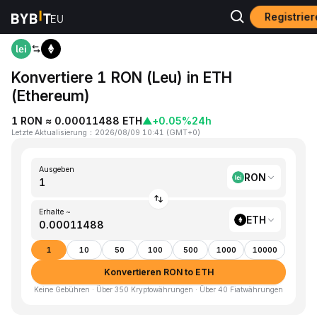
Registrier
Home
RON to ETH
Konvertiere 1 RON (Leu) in ETH
(Ethereum)
1 RON ≈ 0.00011488 ETH
▲
+0.05%
24h
Letzte Aktualisierung
：
2026/08/09 10:41
(
GMT+0
)
Ausgeben
RON
Erhalte ~
ETH
1
10
50
100
500
1000
10000
Konvertieren RON to ETH
Keine Gebühren · Über 350 Kryptowährungen · Über 40 Fiatwährungen