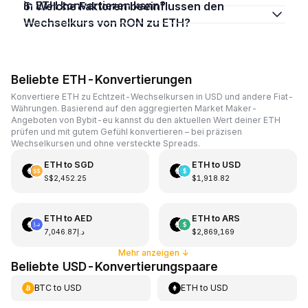
in ETH konvertieren kann?
5. Welche Faktoren beeinflussen den
Wechselkurs von RON zu ETH?
Beliebte ETH-Konvertierungen
Konvertiere ETH zu Echtzeit-Wechselkursen in USD und andere Fiat-
Währungen. Basierend auf den aggregierten Market Maker-
Angeboten von Bybit-eu kannst du den aktuellen Wert deiner ETH
prüfen und mit gutem Gefühl konvertieren – bei präzisen
Wechselkursen und ohne versteckte Spreads.
ETH
to
SGD
ETH
to
USD
S$2,452.25
$1,918.82
ETH
to
AED
ETH
to
ARS
د.إ7,046.87
$2,869,169
Mehr anzeigen
↓
Beliebte USD-Konvertierungspaare
BTC
to
USD
ETH
to
USD