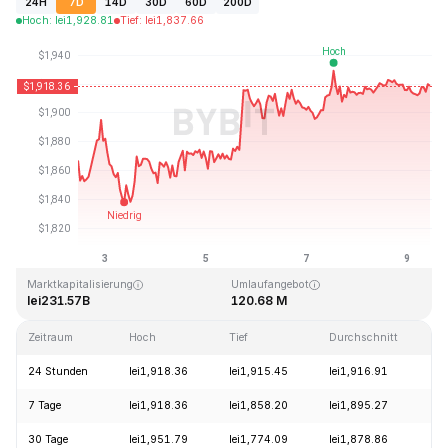
24H
7D
14D
30D
60D
200D
Hoch
:
lei
1,928.81
Tief
:
lei
1,837.66
Zuletzt aktualisiert: 2026-08-09, 10:41 GMT+0
Allzeithoch
Allzeittief
lei4,946.05
lei0.432979
Marktkapitalisierung
Umlaufangebot
lei231.57B
120.68 M
Zeitraum
Hoch
Tief
Durchschnitt
Ä
24 Stunden
lei1,918.36
lei1,915.45
lei1,916.91
-
7 Tage
lei1,918.36
lei1,858.20
lei1,895.27
+
30 Tage
lei1,951.79
lei1,774.09
lei1,878.86
+