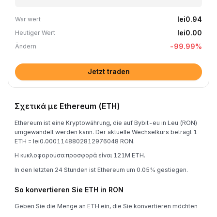
lei0.94
War wert
lei0.00
Heutiger Wert
-99.99
%
Ändern
Jetzt traden
Σχετικά με Ethereum (ETH)
Ethereum ist eine Kryptowährung, die auf Bybit-eu in Leu (RON)
umgewandelt werden kann. Der aktuelle Wechselkurs beträgt 1
ETH = lei0.0001148802812976048 RON.
Η κυκλοφορούσα προσφορά είναι 121M ETH.
In den letzten 24 Stunden ist Ethereum um 0.05% gestiegen.
So konvertieren Sie ETH in RON
Geben Sie die Menge an ETH ein, die Sie konvertieren möchten