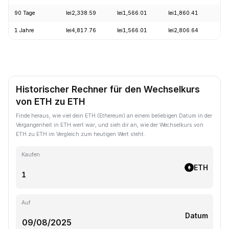
90 Tage
lei2,338.59
lei1,566.01
lei1,860.41
+
1 Jahre
lei4,817.76
lei1,566.01
lei2,806.64
-
Historischer Rechner für den Wechselkurs
von ETH zu ETH
Finde heraus, wie viel dein ETH (Ethereum) an einem beliebigen Datum in der
Vergangenheit in ETH wert war, und sieh dir an, wie der Wechselkurs von
ETH zu ETH im Vergleich zum heutigen Wert steht.
Kaufen
ETH
Auf
Datum