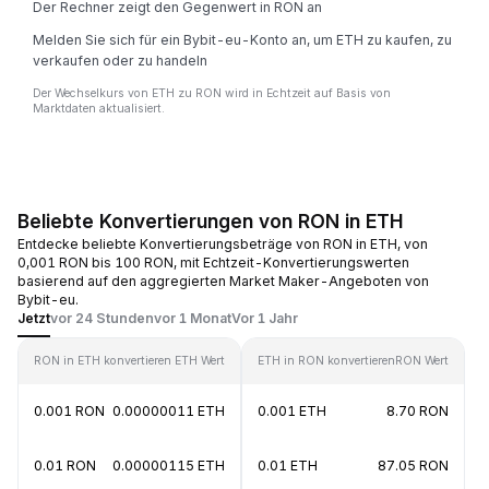
Der Rechner zeigt den Gegenwert in RON an
Melden Sie sich für ein Bybit-eu-Konto an, um ETH zu kaufen, zu
verkaufen oder zu handeln
Der Wechselkurs von ETH zu RON wird in Echtzeit auf Basis von
Marktdaten aktualisiert.
Beliebte Konvertierungen von RON in ETH
Entdecke beliebte Konvertierungsbeträge von RON in ETH, von
0,001 RON bis 100 RON, mit Echtzeit-Konvertierungswerten
basierend auf den aggregierten Market Maker-Angeboten von
Bybit-eu.
Jetzt
vor 24 Stunden
vor 1 Monat
Vor 1 Jahr
RON in ETH konvertieren
ETH Wert
ETH in RON konvertieren
RON Wert
0.001 RON
0.00000011 ETH
0.001 ETH
8.70 RON
0.01 RON
0.00000115 ETH
0.01 ETH
87.05 RON