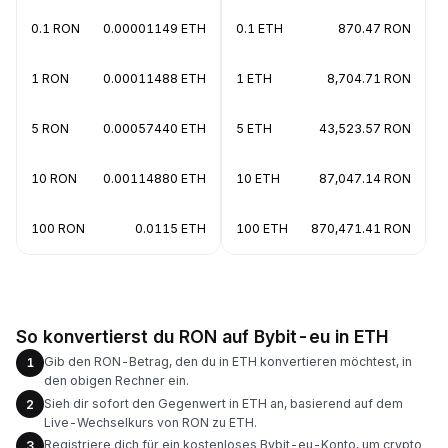
0.1 RON
0.00001149 ETH
0.1 ETH
870.47 RON
1 RON
0.00011488 ETH
1 ETH
8,704.71 RON
5 RON
0.00057440 ETH
5 ETH
43,523.57 RON
10 RON
0.00114880 ETH
10 ETH
87,047.14 RON
100 RON
0.0115 ETH
100 ETH
870,471.41 RON
So konvertierst du RON auf Bybit-eu in ETH
Gib den RON-Betrag, den du in ETH konvertieren möchtest, in
1
den obigen Rechner ein.
Sieh dir sofort den Gegenwert in ETH an, basierend auf dem
2
Live-Wechselkurs von RON zu ETH.
Registriere dich für ein kostenloses Bybit-eu-Konto, um crypto
3