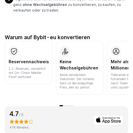
ganz
ohne Wechselgebühren
zu konvertieren, zu kaufen, zu
verkaufen oder zu traden.
Warum auf Bybit-eu konvertieren
Reservennachweis
Keine
Mehr als 
Wechselgebühren
Millionen 
1:1-Reserven, monatlich
mit On-Chain Merkle-
Keine versteckten
Trete einer der
Proof verifiziert.
Gebühren. Der notierte
führenden Pla
Satz ist der endgültige
nach Trading
Preis, den du zahlst.
und Liquidität 
4.7
/ 5
47K Reviews