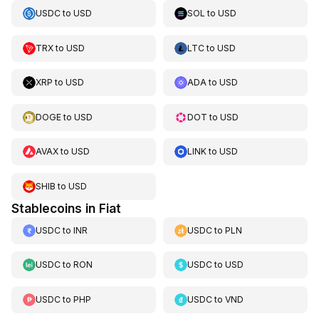
USDC
to
USD
SOL
to
USD
TRX
to
USD
LTC
to
USD
XRP
to
USD
ADA
to
USD
DOGE
to
USD
DOT
to
USD
AVAX
to
USD
LINK
to
USD
SHIB
to
USD
Stablecoins in Fiat
USDC
to
INR
USDC
to
PLN
USDC
to
RON
USDC
to
USD
USDC
to
PHP
USDC
to
VND