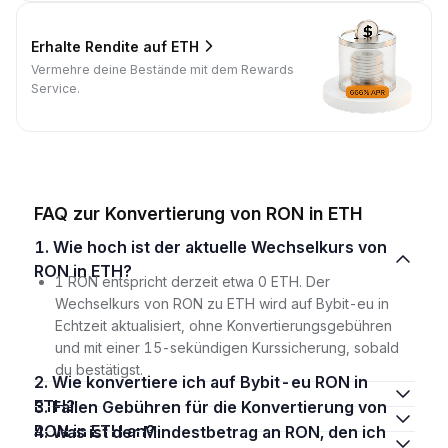
Erhalte Rendite auf ETH
Vermehre deine Bestände mit dem Rewards
Service.
FAQ zur Konvertierung von RON in ETH
1. Wie hoch ist der aktuelle Wechselkurs von
RON in ETH?
1 RON entspricht derzeit etwa 0 ETH. Der
Wechselkurs von RON zu ETH wird auf Bybit-eu in
Echtzeit aktualisiert, ohne Konvertierungsgebühren
und mit einer 15-sekündigen Kurssicherung, sobald
du bestätigst.
2. Wie konvertiere ich auf Bybit-eu RON in
ETH?
3. Fallen Gebühren für die Konvertierung von
RON in ETH an?
4. Was ist der Mindestbetrag an RON, den ich