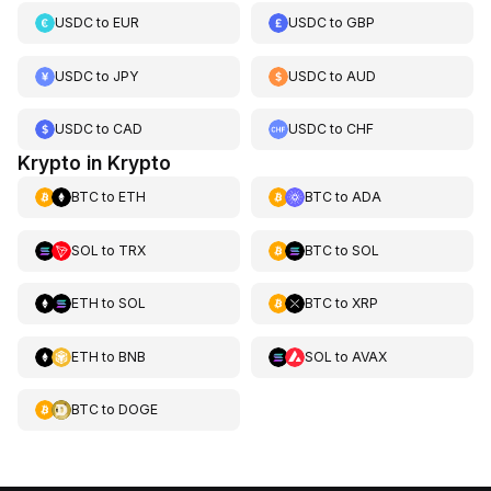
USDC
to
EUR
USDC
to
GBP
USDC
to
JPY
USDC
to
AUD
USDC
to
CAD
USDC
to
CHF
Krypto in Krypto
BTC
to
ETH
BTC
to
ADA
SOL
to
TRX
BTC
to
SOL
ETH
to
SOL
BTC
to
XRP
ETH
to
BNB
SOL
to
AVAX
BTC
to
DOGE