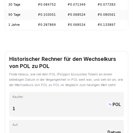
30 Tage
₽0.084752
₽0.071349
₽0.077283
-
90 Tage
₽0.103051
₽0.068524
₽0.080561
+
1 Jahre
₽0.287869
₽0.068524
₽0.133897
-
Historischer Rechner für den Wechselkurs
von POL zu POL
Finde heraus, wie viel dein POL (Polygon Ecosystem Token) an einem
beliebigen Datum in der Vergangenheit in POL wert war, und sieh dir an, wie
der Wechselkurs von POL zu POL im Vergleich zum heutigen Wert steht.
Kaufen
POL
Auf
Datum