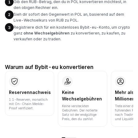
Gib den RUB-Betrag, den du in POL konvertieren möchtest, in
1
den obigen Rechner ein.
Sieh dir sofort den Gegenwert in POL an, basierend auf dem
2
Live-Wechselkurs von RUB zu POL.
Registriere dich für ein kostenloses Bybit-eu-Konto, um crypto
3
ganz
ohne Wechselgebühren
zu konvertieren, zu kaufen, zu
verkaufen oder zu traden.
Warum auf Bybit-eu konvertieren
Reservennachweis
Keine
Mehr als 
Wechselgebühren
Millionen 
1:1-Reserven, monatlich
mit On-Chain Merkle-
Keine versteckten
Trete einer der
Proof verifiziert.
Gebühren. Der notierte
führenden Pla
Satz ist der endgültige
nach Trading
Preis, den du zahlst.
und Liquidität 