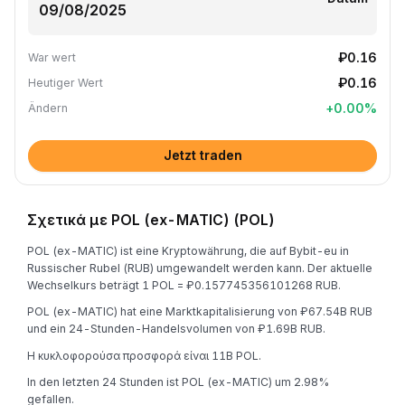
₽0.16
War wert
₽0.16
Heutiger Wert
+
0.00
%
Ändern
Jetzt traden
Σχετικά με POL (ex-MATIC) (POL)
POL (ex-MATIC) ist eine Kryptowährung, die auf Bybit-eu in
Russischer Rubel (RUB) umgewandelt werden kann. Der aktuelle
Wechselkurs beträgt 1 POL = ₽0.157745356101268 RUB.
POL (ex-MATIC) hat eine Marktkapitalisierung von ₽67.54B RUB
und ein 24-Stunden-Handelsvolumen von ₽1.69B RUB.
Η κυκλοφορούσα προσφορά είναι 11B POL.
In den letzten 24 Stunden ist POL (ex-MATIC) um 2.98%
gefallen.