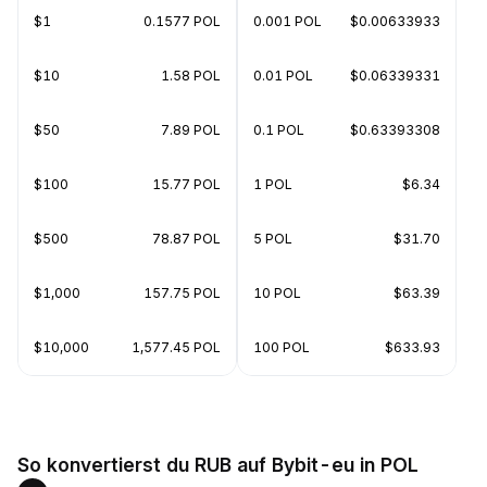
$1
0.1577 POL
0.001 POL
$0.00633933
$10
1.58 POL
0.01 POL
$0.06339331
$50
7.89 POL
0.1 POL
$0.63393308
$100
15.77 POL
1 POL
$6.34
$500
78.87 POL
5 POL
$31.70
$1,000
157.75 POL
10 POL
$63.39
$10,000
1,577.45 POL
100 POL
$633.93
So konvertierst du RUB auf Bybit-eu in POL