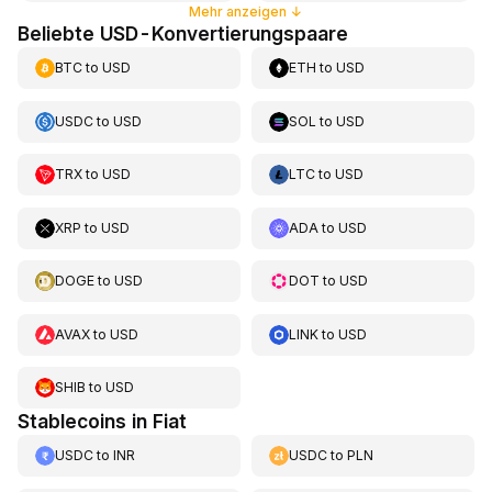
Mehr anzeigen
↓
Beliebte USD-Konvertierungspaare
BTC
to
USD
ETH
to
USD
USDC
to
USD
SOL
to
USD
TRX
to
USD
LTC
to
USD
XRP
to
USD
ADA
to
USD
DOGE
to
USD
DOT
to
USD
AVAX
to
USD
LINK
to
USD
SHIB
to
USD
Stablecoins in Fiat
USDC
to
INR
USDC
to
PLN