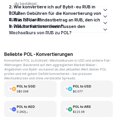
du bestätigst.
2. Wie konvertiere ich auf Bybit-eu RUB in
POL?
3. Fallen Gebühren für die Konvertierung von
RUB in POL an?
4. Was ist der Mindestbetrag an RUB, den ich
in POL konvertieren kann?
5. Welche Faktoren beeinflussen den
Wechselkurs von RUB zu POL?
Beliebte POL-Konvertierungen
Konvertiere POL zu Echtzeit-Wechselkursen in USD und andere Fiat-
Währungen. Basierend auf den aggregierten Market Maker-
Angeboten von Bybit-eu kannst du den aktuellen Wert deiner POL
prüfen und mit gutem Gefühl konvertieren – bei präzisen
Wechselkursen und ohne versteckte Spreads.
POL
to
SGD
POL
to
USD
S$0.098
$0.077
POL
to
AED
POL
to
ARS
د.إ0.282
$115.08