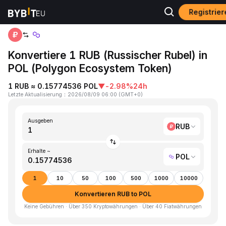
Registrie
Home
RUB to POL
Konvertiere 1 RUB (Russischer Rubel) in
POL (Polygon Ecosystem Token)
1 RUB ≈ 0.15774536 POL
▼
-2.98%
24h
Letzte Aktualisierung
：
2026/08/09 06:00
(
GMT+0
)
Ausgeben
RUB
Erhalte ~
POL
1
10
50
100
500
1000
10000
Konvertieren RUB to POL
Keine Gebühren · Über 350 Kryptowährungen · Über 40 Fiatwährungen