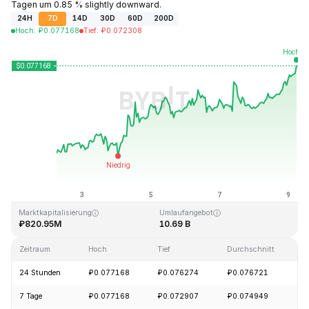
Tagen um 0.85 % slightly downward.
24H
7D
14D
30D
60D
200D
Hoch
:
₽
0.077168
Tief
:
₽
0.072308
Zuletzt aktualisiert: 2026-08-09, 06:00 GMT+0
Allzeithoch
Allzeittief
₽1.29
₽0.067711
Marktkapitalisierung
Umlaufangebot
₽820.95M
10.69 B
Zeitraum
Hoch
Tief
Durchschnitt
Ä
24 Stunden
₽0.077168
₽0.076274
₽0.076721
+
7 Tage
₽0.077168
₽0.072907
₽0.074949
+