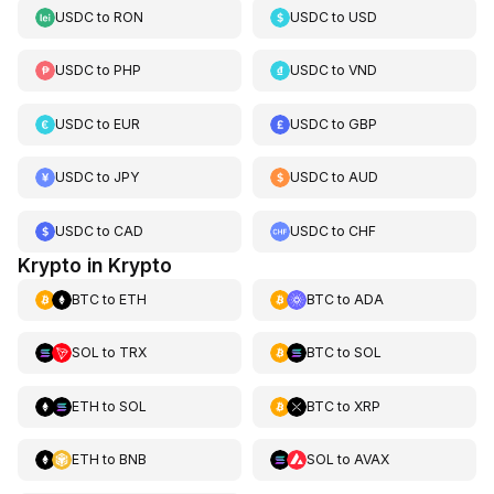
USDC
to
RON
USDC
to
USD
USDC
to
PHP
USDC
to
VND
USDC
to
EUR
USDC
to
GBP
USDC
to
JPY
USDC
to
AUD
USDC
to
CAD
USDC
to
CHF
Krypto in Krypto
BTC
to
ETH
BTC
to
ADA
SOL
to
TRX
BTC
to
SOL
ETH
to
SOL
BTC
to
XRP
ETH
to
BNB
SOL
to
AVAX