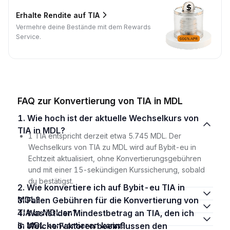
Erhalte Rendite auf TIA
Vermehre deine Bestände mit dem Rewards
Service.
FAQ zur Konvertierung von TIA in MDL
1. Wie hoch ist der aktuelle Wechselkurs von
TIA in MDL?
1 TIA entspricht derzeit etwa 5.745 MDL. Der
Wechselkurs von TIA zu MDL wird auf Bybit-eu in
Echtzeit aktualisiert, ohne Konvertierungsgebühren
und mit einer 15-sekündigen Kurssicherung, sobald
du bestätigst.
2. Wie konvertiere ich auf Bybit-eu TIA in
MDL?
3. Fallen Gebühren für die Konvertierung von
TIA in MDL an?
4. Was ist der Mindestbetrag an TIA, den ich
in MDL konvertieren kann?
5. Welche Faktoren beeinflussen den