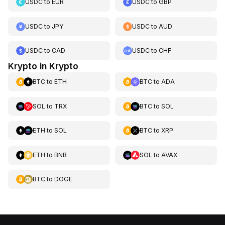
USDC
to
EUR
USDC
to
GBP
USDC
to
JPY
USDC
to
AUD
USDC
to
CAD
USDC
to
CHF
Krypto in Krypto
BTC
to
ETH
BTC
to
ADA
SOL
to
TRX
BTC
to
SOL
ETH
to
SOL
BTC
to
XRP
ETH
to
BNB
SOL
to
AVAX
BTC
to
DOGE