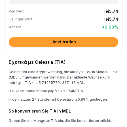
lei5.74
War wert
lei5.74
Heutiger Wert
+
0.00
%
Ändern
Jetzt traden
Σχετικά με Celestia (TIA)
Celestia ist eine Kryptowährung, die auf Bybit-eu in Moldau-Leu
(MDL) umgewandelt werden kann. Der aktuelle Wechselkurs
beträgt 1 TIA = lei5.744957791377116 MDL.
Η κυκλοφορούσα προσφορά είναι 954M TIA.
In den letzten 24 Stunden ist Celestia um 0.89% gestiegen.
So konvertieren Sie TIA in MDL
Geben Sie die Menge an TIA ein, die Sie konvertieren möchten