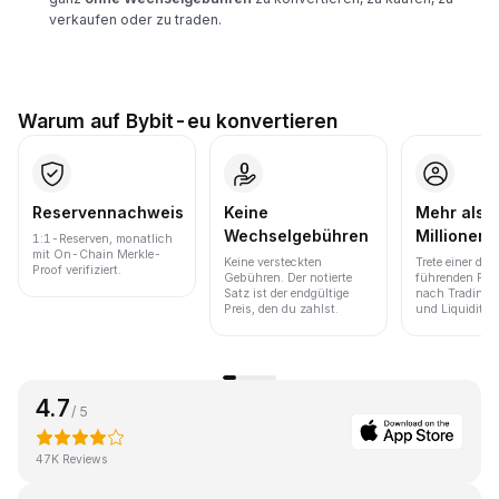
verkaufen oder zu traden.
Warum auf Bybit-eu konvertieren
Reservennachweis
Keine
Mehr als 
Wechselgebühren
Millionen 
1:1-Reserven, monatlich
mit On-Chain Merkle-
Keine versteckten
Trete einer der
Proof verifiziert.
Gebühren. Der notierte
führenden Pla
Satz ist der endgültige
nach Trading
Preis, den du zahlst.
und Liquidität 
4.7
/ 5
47K Reviews