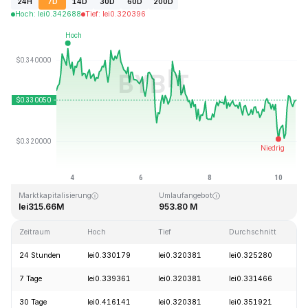
24H
7D
14D
30D
60D
200D
Hoch
:
lei
0.342688
Tief
:
lei
0.320396
Zuletzt aktualisiert: 2026-08-10, 12:18 GMT+0
Allzeithoch
Allzeittief
lei20.85
lei0.279235
Marktkapitalisierung
Umlaufangebot
lei315.66M
953.80 M
Zeitraum
Hoch
Tief
Durchschnitt
24 Stunden
lei0.330179
lei0.320381
lei0.325280
7 Tage
lei0.339361
lei0.320381
lei0.331466
30 Tage
lei0.416141
lei0.320381
lei0.351921