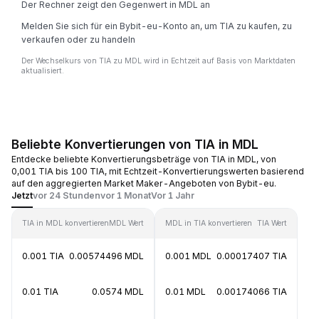
Der Rechner zeigt den Gegenwert in MDL an
Melden Sie sich für ein Bybit-eu-Konto an, um TIA zu kaufen, zu
verkaufen oder zu handeln
Der Wechselkurs von TIA zu MDL wird in Echtzeit auf Basis von Marktdaten
aktualisiert.
Beliebte Konvertierungen von TIA in MDL
Entdecke beliebte Konvertierungsbeträge von TIA in MDL, von
0,001 TIA bis 100 TIA, mit Echtzeit-Konvertierungswerten basierend
auf den aggregierten Market Maker-Angeboten von Bybit-eu.
Jetzt
vor 24 Stunden
vor 1 Monat
Vor 1 Jahr
TIA in MDL konvertieren
MDL Wert
MDL in TIA konvertieren
TIA Wert
0.001 TIA
0.00574496 MDL
0.001 MDL
0.00017407 TIA
0.01 TIA
0.0574 MDL
0.01 MDL
0.00174066 TIA