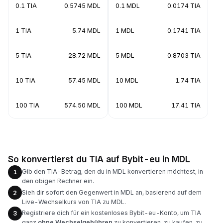
0.1 TIA
0.5745 MDL
0.1 MDL
0.0174 TIA
1 TIA
5.74 MDL
1 MDL
0.1741 TIA
5 TIA
28.72 MDL
5 MDL
0.8703 TIA
10 TIA
57.45 MDL
10 MDL
1.74 TIA
100 TIA
574.50 MDL
100 MDL
17.41 TIA
So konvertierst du TIA auf Bybit-eu in MDL
Gib den TIA-Betrag, den du in MDL konvertieren möchtest, in
1
den obigen Rechner ein.
Sieh dir sofort den Gegenwert in MDL an, basierend auf dem
2
Live-Wechselkurs von TIA zu MDL.
Registriere dich für ein kostenloses Bybit-eu-Konto, um TIA
3
ganz
ohne Wechselgebühren
zu konvertieren, zu kaufen, zu