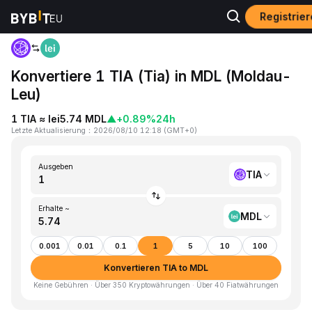
Registrie
Home
TIA to MDL
Konvertiere 1 TIA (Tia) in MDL (Moldau-
Leu)
1 TIA ≈ lei5.74 MDL
▲
+0.89%
24h
Letzte Aktualisierung
：
2026/08/10 12:18
(
GMT+0
)
Ausgeben
TIA
Erhalte ~
MDL
0.001
0.01
0.1
1
5
10
100
Konvertieren TIA to MDL
Keine Gebühren · Über 350 Kryptowährungen · Über 40 Fiatwährungen