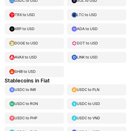
USDC
to
USD
SOL
to
USD
TRX
to
USD
LTC
to
USD
XRP
to
USD
ADA
to
USD
DOGE
to
USD
DOT
to
USD
AVAX
to
USD
LINK
to
USD
SHIB
to
USD
Stablecoins in Fiat
USDC
to
INR
USDC
to
PLN
USDC
to
RON
USDC
to
USD
USDC
to
PHP
USDC
to
VND