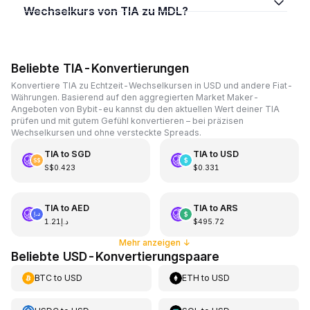
Wechselkurs von TIA zu MDL?
Beliebte TIA-Konvertierungen
Konvertiere TIA zu Echtzeit-Wechselkursen in USD und andere Fiat-
Währungen. Basierend auf den aggregierten Market Maker-
Angeboten von Bybit-eu kannst du den aktuellen Wert deiner TIA
prüfen und mit gutem Gefühl konvertieren – bei präzisen
Wechselkursen und ohne versteckte Spreads.
TIA
to
SGD
TIA
to
USD
S$0.423
$0.331
TIA
to
AED
TIA
to
ARS
د.إ1.21
$495.72
Mehr anzeigen
↓
Beliebte USD-Konvertierungspaare
BTC
to
USD
ETH
to
USD