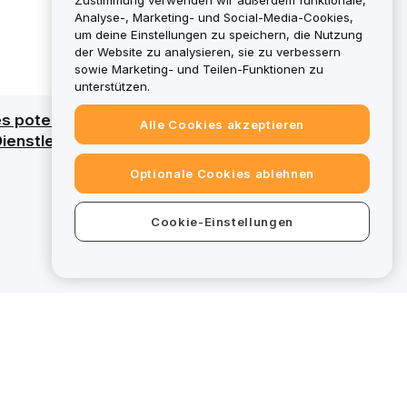
Zustimmung verwenden wir außerdem funktionale,
Analyse-, Marketing- und Social-Media-Cookies,
um deine Einstellungen zu speichern, die Nutzung
der Website zu analysieren, sie zu verbessern
sowie Marketing- und Teilen-Funktionen zu
unterstützen.
 des potenziellen Verlusts des gesamten
Alle Cookies akzeptieren
e Dienstleistungen über eine MiCAR-Lizenz.
Optionale Cookies ablehnen
Cookie-Einstellungen