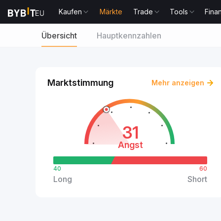
Kaufen
Märkte
Trade
Tools
Fina
Übersicht
Hauptkennzahlen
Marktstimmung
Mehr anzeigen
31
Angst
40
60
Long
Short