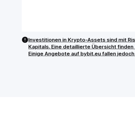
Investitionen in Krypto-Assets sind mit Ri
Kapitals. Eine detaillierte Übersicht find
Einige Angebote auf bybit.eu fallen jedoc