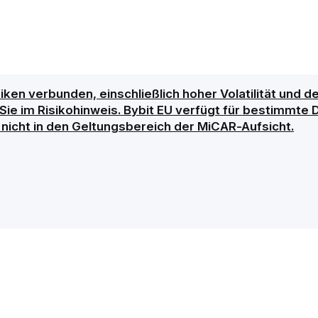
siken verbunden, einschließlich hoher Volatilität und
en Sie im Risikohinweis. Bybit EU verfügt für bestimmt
h nicht in den Geltungsbereich der MiCAR-Aufsicht.