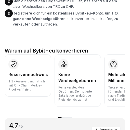
Sieh dir sofort den Gegenwert in CHF an, basierend auf dem
2
Live-Wechselkurs von TRX zu CHF.
Registriere dich für ein kostenloses Bybit-eu-Konto, um TRX
3
ganz
ohne Wechselgebühren
zu konvertieren, zu kaufen, zu
verkaufen oder zu traden.
Warum auf Bybit-eu konvertieren
Reservennachweis
Keine
Mehr als 
Wechselgebühren
Millionen 
1:1-Reserven, monatlich
mit On-Chain Merkle-
Keine versteckten
Trete einer der
Proof verifiziert.
Gebühren. Der notierte
führenden Pla
Satz ist der endgültige
nach Trading
Preis, den du zahlst.
und Liquidität 
4.7
/ 5