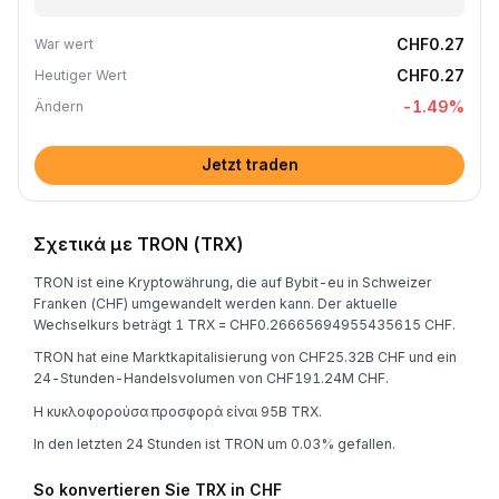
CHF0.27
War wert
CHF0.27
Heutiger Wert
-1.49
%
Ändern
Jetzt traden
Σχετικά με TRON (TRX)
TRON ist eine Kryptowährung, die auf Bybit-eu in Schweizer
Franken (CHF) umgewandelt werden kann. Der aktuelle
Wechselkurs beträgt 1 TRX = CHF0.26665694955435615 CHF.
TRON hat eine Marktkapitalisierung von CHF25.32B CHF und ein
24-Stunden-Handelsvolumen von CHF191.24M CHF.
Η κυκλοφορούσα προσφορά είναι 95B TRX.
In den letzten 24 Stunden ist TRON um 0.03% gefallen.
So konvertieren Sie TRX in CHF