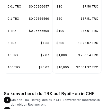
0.01 TRX
$0.00266657
$10
37.50 TRX
0.1 TRX
$0.02666569
$50
187.51 TRX
1 TRX
$0.26665695
$100
375.01 TRX
5 TRX
$1.33
$500
1,875.07 TRX
10 TRX
$2.67
$1,000
3,750.14 TRX
100 TRX
$26.67
$10,000
37,501.37 TRX
So konvertierst du TRX auf Bybit-eu in CHF
Gib den TRX-Betrag, den du in CHF konvertieren möchtest, in
1
den obigen Rechner ein.