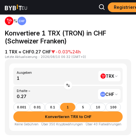
Registrie
Home
TRX to CHF
Konvertiere 1 TRX (TRON) in CHF
(Schweizer Franken)
1 TRX ≈ CHF0.27 CHF
▼
-0.03%
24h
Letzte Aktualisierung
：
2026/08/10 06:32
(
GMT+0
)
Ausgeben
TRX
Erhalte ~
CHF
0.001
0.01
0.1
1
5
10
100
Konvertieren TRX to CHF
Keine Gebühren · Über 350 Kryptowährungen · Über 40 Fiatwährungen