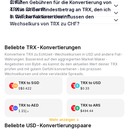
CHF?
3. Fallen Gebühren für die Konvertierung von
TRX in CHF an?
4. Was ist der Mindestbetrag an TRX, den ich
in CHF konvertieren kann?
5. Welche Faktoren beeinflussen den
Wechselkurs von TRX zu CHF?
Beliebte TRX-Konvertierungen
Konvertiere TRX zu Echtzeit-Wechselkursen in USD und andere Fiat-
Währungen. Basierend auf den aggregierten Market Maker-
Angeboten von Bybit-eu kannst du den aktuellen Wert deiner TRX
prüfen und mit gutem Gefühl konvertieren – bei präzisen
Wechselkursen und ohne versteckte Spreads.
TRX
to
SGD
TRX
to
USD
S$0.422
$0.33
TRX
to
AED
TRX
to
ARS
د.إ1.21
$494.44
Mehr anzeigen
↓
Beliebte USD-Konvertierungspaare