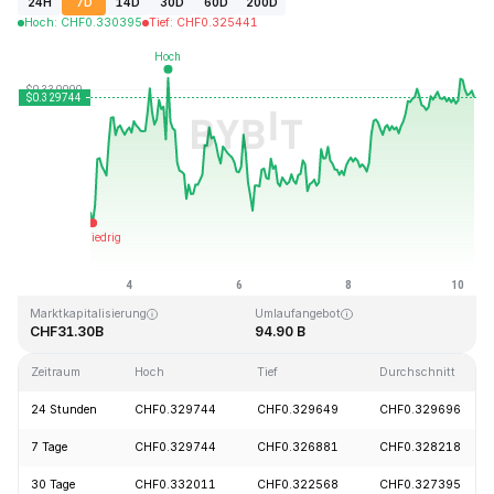
24H
7D
14D
30D
60D
200D
Hoch
:
CHF
0.330395
Tief
:
CHF
0.325441
Zuletzt aktualisiert: 2026-08-10, 06:32 GMT+0
Allzeithoch
Allzeittief
CHF0.431288
CHF0.001804
Marktkapitalisierung
Umlaufangebot
CHF31.30B
94.90 B
Zeitraum
Hoch
Tief
Durchschnitt
24 Stunden
CHF0.329744
CHF0.329649
CHF0.329696
7 Tage
CHF0.329744
CHF0.326881
CHF0.328218
30 Tage
CHF0.332011
CHF0.322568
CHF0.327395