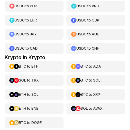
USDC
to
PHP
USDC
to
VND
USDC
to
EUR
USDC
to
GBP
USDC
to
JPY
USDC
to
AUD
USDC
to
CAD
USDC
to
CHF
Krypto in Krypto
BTC
to
ETH
BTC
to
ADA
SOL
to
TRX
BTC
to
SOL
ETH
to
SOL
BTC
to
XRP
ETH
to
BNB
SOL
to
AVAX
BTC
to
DOGE