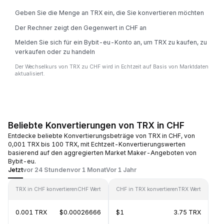
Geben Sie die Menge an TRX ein, die Sie konvertieren möchten
Der Rechner zeigt den Gegenwert in CHF an
Melden Sie sich für ein Bybit-eu-Konto an, um TRX zu kaufen, zu
verkaufen oder zu handeln
Der Wechselkurs von TRX zu CHF wird in Echtzeit auf Basis von Marktdaten
aktualisiert.
Beliebte Konvertierungen von TRX in CHF
Entdecke beliebte Konvertierungsbeträge von TRX in CHF, von
0,001 TRX bis 100 TRX, mit Echtzeit-Konvertierungswerten
basierend auf den aggregierten Market Maker-Angeboten von
Bybit-eu.
Jetzt
vor 24 Stunden
vor 1 Monat
Vor 1 Jahr
TRX in CHF konvertieren
CHF Wert
CHF in TRX konvertieren
TRX Wert
0.001 TRX
$0.00026666
$1
3.75 TRX