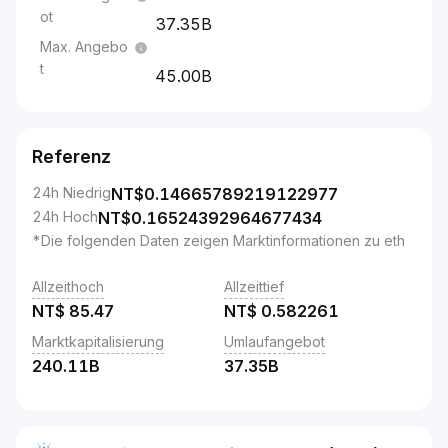
ot
37.35B
Max. Angebo
t
45.00B
Referenz
24h Niedrig
NT$
0.14665789219122977
24h Hoch
NT$
0.16524392964677434
*Die folgenden Daten zeigen Marktinformationen zu eth
Allzeithoch
Allzeittief
NT$
85.47
NT$
0.582261
Marktkapitalisierung
Umlaufangebot
240.11B
37.35B