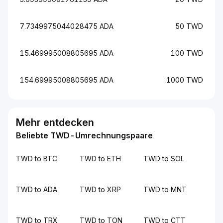
7.7349975044028475 ADA
50 TWD
15.469995008805695 ADA
100 TWD
154.69995008805695 ADA
1000 TWD
Mehr entdecken
Beliebte TWD-Umrechnungspaare
TWD to BTC
TWD to ETH
TWD to SOL
TWD to ADA
TWD to XRP
TWD to MNT
TWD to TRX
TWD to TON
TWD to CTT