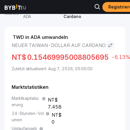
Registrier
Cardano-Preis
Neuer Taiwan-Dollar to
Märkte
ADA
Cardano
TWD in ADA umwandeln
NEUER TAIWAN-DOLLAR AUF CARDANO
NT$
0.15469995008805695
-6.13
Zuletzt aktualisiert: Aug 7, 2026, 05:00:00
Marktstatistiken
Marktkapitalisi
erung
7.45B
24-Stunden-Vol
umen
0
Umlaufangeb