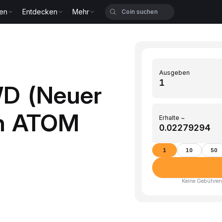
zen
Entdecken
Mehr
Ausgeben
WD (Neuer
in ATOM
Erhalte ~
1
10
50
Keine Gebühren