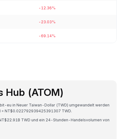
-12.36%
-23.03%
-69.14%
s Hub (ATOM)
ybit-eu in Neuer Taiwan-Dollar (TWD) umgewandelt werden
ATOM = NT$0.022792939425391307 TWD.
on NT$22.91B TWD und ein 24-Stunden-Handelsvolumen von