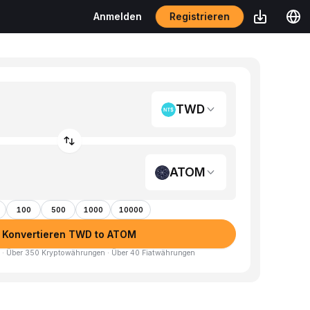
Registrieren
Anmelden
TWD
ATOM
100
500
1000
10000
Konvertieren TWD to ATOM
 · Über 350 Kryptowährungen · Über 40 Fiatwährungen