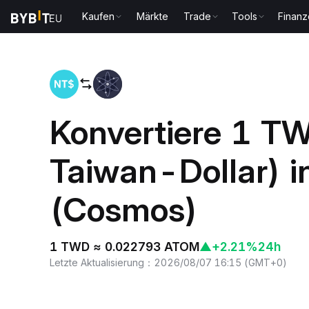
Kaufen
Märkte
Trade
Tools
Finan
Home
TWD to ATOM
Konvertiere 1 T
Taiwan-Dollar) 
(Cosmos)
1 TWD ≈ 0.022793 ATOM
▲
+2.21%
24h
Letzte Aktualisierung
：
2026/08/07 16:15
(
GMT+0
)