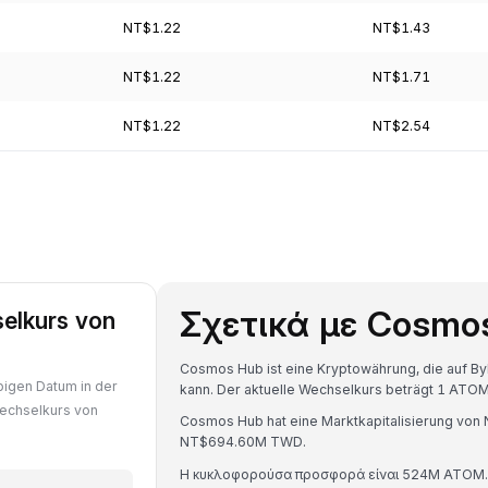
NT$1.22
NT$1.43
NT$1.22
NT$1.71
NT$1.22
NT$2.54
Σχετικά με Cosmo
selkurs von
Cosmos Hub ist eine Kryptowährung, die auf B
bigen Datum in der
kann. Der aktuelle Wechselkurs beträgt 1 
Wechselkurs von
Cosmos Hub hat eine Marktkapitalisierung v
NT$694.60M TWD.
Η κυκλοφορούσα προσφορά είναι 524M ATOM.