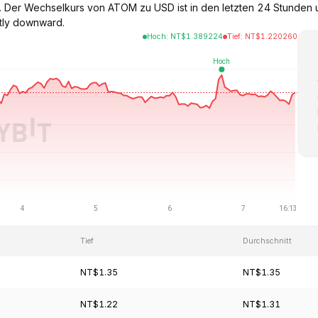
. Der Wechselkurs von ATOM zu USD ist in den letzten 24 Stunden
htly downward.
Hoch
:
NT$
1.389224
Tief
:
NT$
1.220260
Tief
Durchschnitt
NT$1.35
NT$1.35
NT$1.22
NT$1.31