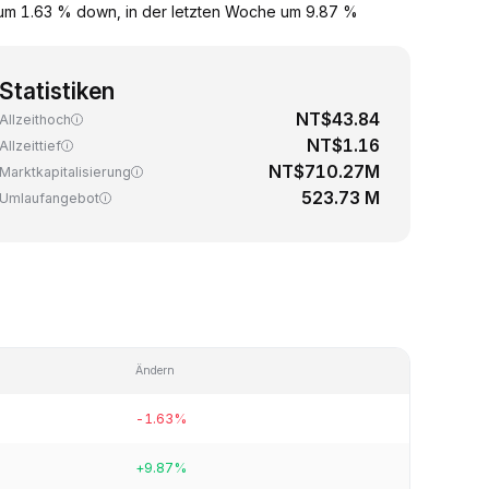
 um 1.63 % down, in der letzten Woche um 9.87 %
Statistiken
NT$43.84
Allzeithoch
NT$1.16
Allzeittief
NT$710.27M
Marktkapitalisierung
523.73 M
Umlaufangebot
Ändern
-1.63%
+9.87%