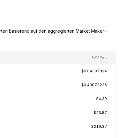
ten basierend auf den aggregierten Market Maker-
TWD Wert
$0.04387324
$0.43873236
$4.39
$43.87
$219.37