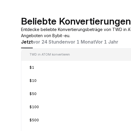
Beliebte Konvertierung
Entdecke beliebte Konvertierungsbeträge von TWD in A
Angeboten von Bybit-eu.
Jetzt
vor 24 Stunden
vor 1 Monat
Vor 1 Jahr
TWD in ATOM konvertieren
$1
$10
$50
$100
$500