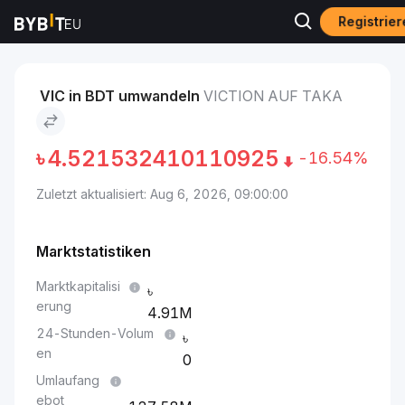
Registrier
Märkte
Viction-Preis VIC
Viction to Taka
VIC in BDT umwandeln
VICTION AUF TAKA
৳
4.521532410110925
-16.54%
Zuletzt aktualisiert: Aug 6, 2026, 09:00:00
Marktstatistiken
Marktkapitalisi
erung
4.91M
24-Stunden-Volum
en
0
Umlaufang
ebot