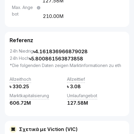
127.58M
Max. Ange
bot
210.00M
Referenz
24h Niedrig
৳
4.161836966879028
24h Hoch
৳
5.800861563873858
*Die folgenden Daten zeigen Marktinformationen zu eth
Allzeithoch
Allzeittief
৳
330.25
৳
3.08
Marktkapitalisierung
Umlaufangebot
606.72M
127.58M
Σχετικά με Viction (VIC)