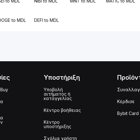
SEI to MDL
NIBI to MDL
MNT to MDL
MATIC to MDL
DOGE to MDL
DEFI to MDL
ίες
Υποστήριξη
Προϊόν
 Buy
Υποβολή
Συναλλαγ
αιτήματος ή
καταγγελίας
μα
Κέρδισε
Κέντρο βοήθειας
Bybit Card
μα
ων
Κέντρο
υποστήριξης
Σχόλια χρήστη