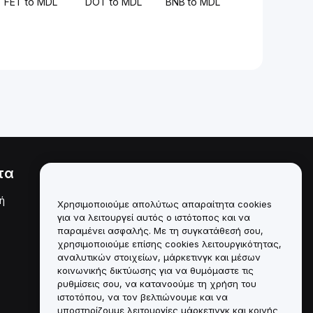
FET to MDL
DOT to MDL
BNB to MDL
τα
Νομικά
ή
Πολιτική σύγκρουσης
Χρησιμοποιούμε απολύτως απαραίτητα cookies
συμφερόντων
για να λειτουργεί αυτός ο ιστότοπος και να
παραμένει ασφαλής. Με τη συγκατάθεσή σου,
Σύνοψη της Πολιτικής
χρησιμοποιούμε επίσης cookies λειτουργικότητας,
Θεματοφυλακής και
Διαχείρισης
αναλυτικών στοιχείων, μάρκετινγκ και μέσων
κοινωνικής δικτύωσης για να θυμόμαστε τις
Πληροφορίες ESG
ρυθμίσεις σου, να κατανοούμε τη χρήση του
ιστοτόπου, να τον βελτιώνουμε και να
Crypto-Asset White Papers
υποστηρίζουμε λειτουργίες μάρκετινγκ και κοινής