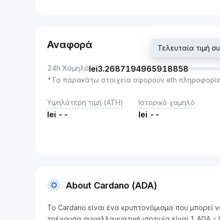
Αναφορά
Τελευταία τιμή σ
24h Χαμηλό
lei
3.2687194965918858
*Τα παρακάτω στοιχεία αφορούν eth πληροφορίε
Υψηλότερη τιμή (ATH)
Ιστορικό χαμηλό
lei
--
lei
--
About Cardano (ADA)
Το Cardano είναι ένα κρυπτονόμισμα που μπορεί 
τρέχουσα συναλλαγματική ισοτιμία είναι 1 ADA =