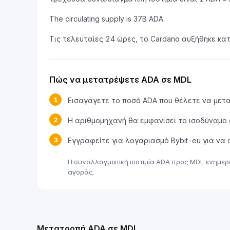
The circulating supply is 37B ADA.
Τις τελευταίες 24 ώρες, το Cardano αυξήθηκε κα
Πώς να μετατρέψετε ADA σε MDL
1
Εισαγάγετε το ποσό ADA που θέλετε να μετ
2
Η αριθμομηχανή θα εμφανίσει το ισοδύναμο
3
Εγγραφείτε για λογαριασμό Bybit-eu για ν
Η συναλλαγματική ισοτιμία ADA προς MDL ενημερ
αγοράς.
Μετατροπή ADA σε MDL