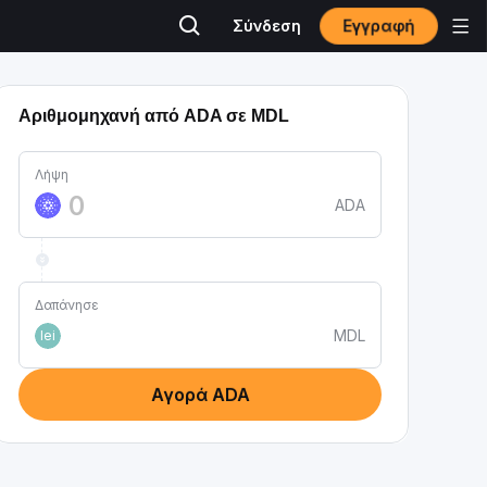
Εγγραφή
Σύνδεση
Αριθμομηχανή από ADA σε MDL
Λήψη
ADA
Δαπάνησε
MDL
lei
Αγορά ADA