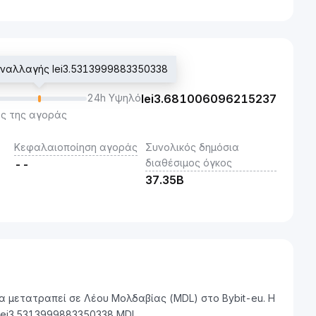
υναλλαγής lei3.5313999883350338
24h Υψηλό
lei
3.681006096215237
ς της αγοράς
Κεφαλαιοποίηση αγοράς
Συνολικός δημόσια
διαθέσιμος όγκος
--
37.35B
να μετατραπεί σε Λέου Μολδαβίας (MDL) στο Bybit-eu. Η
 lei3.5313999883350338 MDL.