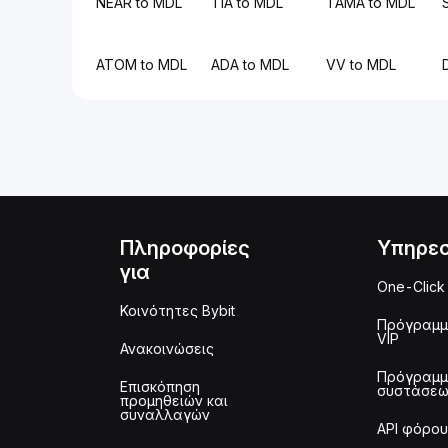
NEAR to MDL
TIA to MDL
TAMA to MDL
ATOM to MDL
ADA to MDL
VV to MDL
Πληροφορίες
Υπηρεσ
για
One-Click
Κοινότητες Bybit
Πρόγραμ
VIP
Ανακοινώσεις
Πρόγραμ
Επισκόπηση
συστάσε
προμηθειών και
συναλλαγών
API φόρου