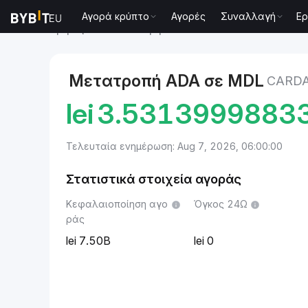
Αγορά κρύπτο
Αγορές
Συναλλαγή
Ερ
Αγορές
Cardano Τιμή ADA
Cardano to Λέου Μολδ
Μετατροπή ADA σε MDL
CARDA
lei
3.5313999883
Τελευταία ενημέρωση: Aug 7, 2026, 06:00:00
Στατιστικά στοιχεία αγοράς
Κεφαλαιοποίηση αγο
Όγκος 24Ω
ράς
7.50B
0