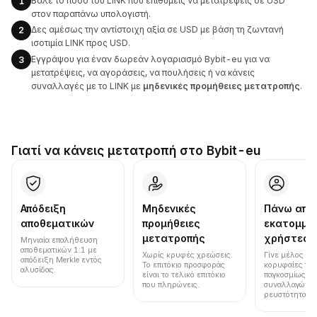
Βάλε το ποσό του LINK που επιθυμείς να μετατρέψεις σε USD
1
στον παραπάνω υπολογιστή.
Δες αμέσως την αντίστοιχη αξία σε USD με βάση τη ζωντανή
2
ισοτιμία LINK προς USD.
Εγγράψου για έναν δωρεάν λογαριασμό Bybit-eu για να
3
μετατρέψεις, να αγοράσεις, να πουλήσεις ή να κάνεις
συναλλαγές με το LINK με
μηδενικές προμήθειες μετατροπής
.
Γιατί να κάνεις μετατροπή στο Bybit-eu
Απόδειξη
Μηδενικές
Πάνω από
αποθεματικών
προμήθειες
εκατομμύ
μετατροπής
χρήστες
Μηνιαία επαλήθευση
αποθεματικών 1:1 με
Χωρίς κρυφές χρεώσεις.
Γίνε μέλος μια
απόδειξη Merkle εντός
Το επιτόκιο προσφοράς
κορυφαίες πλ
αλυσίδας.
είναι το τελικό επιτόκιο
παγκοσμίως σε
που πληρώνεις.
συναλλαγών κ
ρευστότητα.