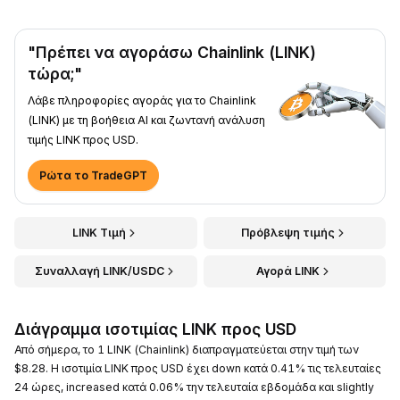
"Πρέπει να αγοράσω Chainlink (LINK)
τώρα;"
Λάβε πληροφορίες αγοράς για το Chainlink
(LINK) με τη βοήθεια AI και ζωντανή ανάλυση
τιμής LINK προς USD.
Ρώτα το TradeGPT
LINK Τιμή
Πρόβλεψη τιμής
Συναλλαγή LINK/USDC
Αγορά LINK
Διάγραμμα ισοτιμίας LINK προς USD
Από σήμερα, το 1 LINK (Chainlink) διαπραγματεύεται στην τιμή των
$8.28. Η ισοτιμία LINK προς USD έχει down κατά 0.41% τις τελευταίες
24 ώρες, increased κατά 0.06% την τελευταία εβδομάδα και slightly