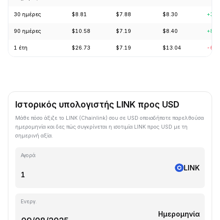
30 ημέρες
$8.81
$7.88
$8.30
+3.7
90 ημέρες
$10.58
$7.19
$8.40
+8.3
1 έτη
$26.73
$7.19
$13.04
-60.
Ιστορικός υπολογιστής LINK προς USD
Μάθε πόσο άξιζε το LINK (Chainlink) σου σε USD οποιαδήποτε παρελθούσα
ημερομηνία και δες πώς συγκρίνεται η ισοτιμία LINK προς USD με τη
σημερινή αξία.
Αγορά
LINK
Ενεργ.
Ημερομηνία