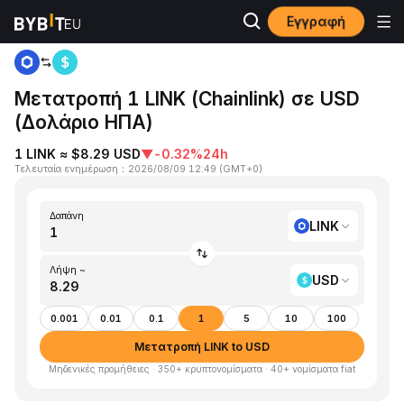
Εγγραφή
Αρχική
LINK to USD
Μετατροπή 1 LINK (Chainlink) σε USD
(Δολάριο ΗΠΑ)
1 LINK ≈ $8.29 USD
▼
-0.32%
24h
Τελευταία ενημέρωση
：
2026/08/09 12:49
(
GMT+0
)
Δαπάνη
LINK
Λήψη ~
USD
0.001
0.01
0.1
1
5
10
100
Μετατροπή LINK to USD
Μηδενικές προμήθειες · 350+ κρυπτονομίσματα · 40+ νομίσματα fiat