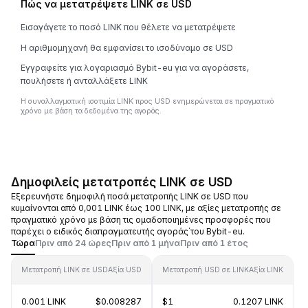
Πώς να μετατρέψετε LINK σε USD
Εισαγάγετε το ποσό LINK που θέλετε να μετατρέψετε
Η αριθμομηχανή θα εμφανίσει το ισοδύναμο σε USD
Εγγραφείτε για λογαριασμό Bybit-eu για να αγοράσετε,
πουλήσετε ή ανταλλάξετε LINK
Η συναλλαγματική ισοτιμία LINK προς USD ενημερώνεται σε πραγματικό
χρόνο με βάση τα δεδομένα της αγοράς.
Δημοφιλείς μετατροπές LINK σε USD
Εξερευνήστε δημοφιλή ποσά μετατροπής LINK σε USD που
κυμαίνονται από 0,001 LINK έως 100 LINK, με αξίες μετατροπής σε
πραγματικό χρόνο με βάση τις ομαδοποιημένες προσφορές που
παρέχει ο ειδικός διαπραγματευτής αγοράς΄του Bybit-eu.
Τώρα
Πριν από 24 ώρες
Πριν από 1 μήνα
Πριν από 1 έτος
Μετατροπή LINK σε USD
Αξία USD
Μετατροπή USD σε LINK
Αξία LINK
0.001 LINK
$0.008287
$1
0.1207 LINK