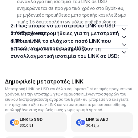
συναλλαγματική ισοτιμία του LINK σε USD
ενημερώνεται σε πραγματικό χρόνο στο Bybit-eu,
με μηδενικές προμήθειες μετατροπής και κλείδωμα
τιμής 15 δευτερολέπτων μόλις επιβεβαιώσετε.
2. Πώς μπορώ να μετατρέψω LINK σε USD
στο Bybit-eu;
3. Υπάρχουν προμήθειες για τη μετατροπή
LINK σε USD;
4. Ποιο είναι το ελάχιστο ποσό LINK που
μπορώ να μετατρέψω σε USD;
5. Ποιοι παράγοντες επηρεάζουν τη
συναλλαγματική ισοτιμία του LINK σε USD;
Δημοφιλείς μετατροπές LINK
Μετατροπή LINK σε USD και άλλα νομίσματα Fiat σε τιμές πραγματικού
χρόνου. Με την υποστήριξη των ομαδοποιημένων προσφορών του
ειδικού διαπραγματευτή αγοράς του Bybit-eu, μπορείτε να ελέγξετε
την τρέχουσα αξία των LINK και να μετατρέπετε με αυτοπεποίθηση,
απολαμβάνοντας ακριβείς τιμές χωρίς κρυφά spread.
LINK
to
SGD
LINK
to
AED
S$10.51
د.إ30.42