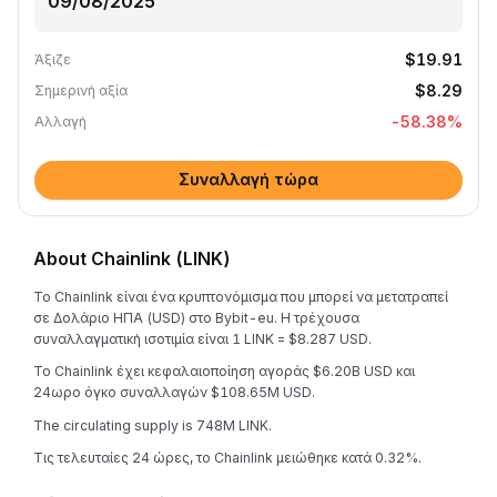
$19.91
Άξιζε
$8.29
Σημερινή αξία
-58.38
%
Αλλαγή
Συναλλαγή τώρα
About Chainlink (LINK)
Το Chainlink είναι ένα κρυπτονόμισμα που μπορεί να μετατραπεί
σε Δολάριο ΗΠΑ (USD) στο Bybit-eu. Η τρέχουσα
συναλλαγματική ισοτιμία είναι 1 LINK = $8.287 USD.
Το Chainlink έχει κεφαλαιοποίηση αγοράς $6.20B USD και
24ωρο όγκο συναλλαγών $108.65M USD.
The circulating supply is 748M LINK.
Τις τελευταίες 24 ώρες, το Chainlink μειώθηκε κατά 0.32%.