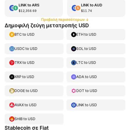
LINK
to
ARS
LINK
to
AUD
$12,356.69
$11.74
Προβολή περισσότερων
↓
Δημοφιλή ζεύγη μετατροπής USD
BTC
to
USD
ETH
to
USD
USDC
to
USD
SOL
to
USD
TRX
to
USD
LTC
to
USD
XRP
to
USD
ADA
to
USD
DOGE
to
USD
DOT
to
USD
AVAX
to
USD
LINK
to
USD
SHIB
to
USD
Stablecoin σε Fiat