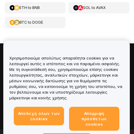
ETH
to
BNB
SOL
to
AVAX
BTC
to
DOGE
Πληροφορίες για
Χρησιμοποιούμε απολύτως απαραίτητα cookies για να
λειτουργεί αυτός ο ιστότοπος και να παραμένει ασφαλής.
Με τη συγκατάθεσή σου, χρησιμοποιούμε επίσης cookies
Υπηρεσίες
λειτουργικότητας, αναλυτικών στοιχείων, μάρκετινγκ και
μέσων κοινωνικής δικτύωσης για να θυμόμαστε τις
Υποστήριξη
ρυθμίσεις σου, να κατανοούμε τη χρήση του ιστοτόπου, να
τον βελτιώνουμε και να υποστηρίζουμε λειτουργίες
μάρκετινγκ και κοινής χρήσης.
Προϊόντα
Αποδοχή όλων των
Απόρριψη
Νομικά
cookies
πρόσθετων
cookies