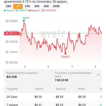
upward κατά 3.75% τις τελευταίες 30 ημέρες.
24H
7D
14D
30D
60D
200D
Υψηλή
:
$
8.386576
Χαμηλή
:
$
8.086392
Τελευταία ενημέρωση στις: 2026-08-09, 12:49 GMT+0
Υψηλότερη τιμή (ATH)
Ιστορικό χαμηλό
$52.70
$0.148183
Κεφαλαιοποίηση αγοράς
Συνολικός δημόσια διαθέσιμος
όγκος
$6.20B
748.10 M
Περίοδος
Υψηλή
Χαμηλή
Μέσο
Αλλα
24 Ώρες
$8.30
$8.28
$8.29
-0.4
7 ημέρες
$8.37
$8.14
$8.23
+0.0