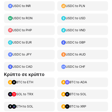
USDC
to
INR
USDC
to
PLN
USDC
to
RON
USDC
to
USD
USDC
to
PHP
USDC
to
VND
USDC
to
EUR
USDC
to
GBP
USDC
to
JPY
USDC
to
AUD
USDC
to
CAD
USDC
to
CHF
Κρύπτο σε κρύπτο
BTC
to
ETH
BTC
to
ADA
SOL
to
TRX
BTC
to
SOL
ETH
to
SOL
BTC
to
XRP