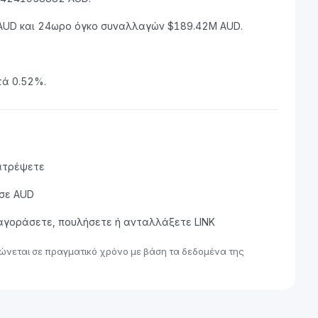
B AUD και 24ωρο όγκο συναλλαγών $189.42M AUD.
τά 0.52%.
τατρέψετε
 σε AUD
 αγοράσετε, πουλήσετε ή ανταλλάξετε LINK
ρώνεται σε πραγματικό χρόνο με βάση τα δεδομένα της