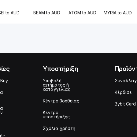
SEI to AUD
BEAM to AUD
ATOM to AUD
MYRIA to AUD
ίες
Υποστήριξη
Προϊόν
 Buy
Υποβολή
Συναλλαγ
αιτήματος ή
καταγγελίας
μα
Κέρδισε
Κέντρο βοήθειας
Bybit Card
μα
ων
Κέντρο
υποστήριξης
Σχόλια χρήστη
τής