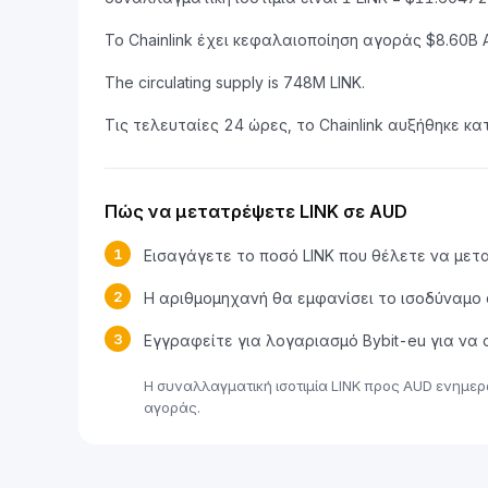
Το Chainlink έχει κεφαλαιοποίηση αγοράς $8.60
The circulating supply is 748M LINK.
Τις τελευταίες 24 ώρες, το Chainlink αυξήθηκε κα
Πώς να μετατρέψετε LINK σε AUD
1
Εισαγάγετε το ποσό LINK που θέλετε να με
2
Η αριθμομηχανή θα εμφανίσει το ισοδύναμο
3
Εγγραφείτε για λογαριασμό Bybit-eu για να
Η συναλλαγματική ισοτιμία LINK προς AUD ενημε
αγοράς.