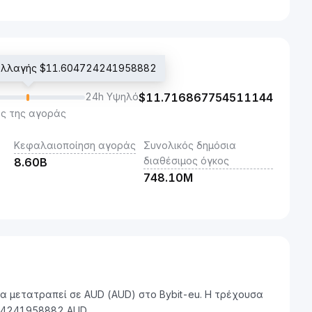
ναλλαγής $11.604724241958882
24h Υψηλό
$
11.716867754511144
ς της αγοράς
Κεφαλαιοποίηση αγοράς
Συνολικός δημόσια
διαθέσιμος όγκος
8.60B
748.10M
 να μετατραπεί σε AUD (AUD) στο Bybit-eu. Η τρέχουσα
724241958882 AUD.