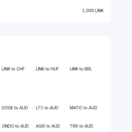
D
1,000 LINK
LINK to CHF
LINK to HUF
LINK to BRL
DOGE to AUD
LTC to AUD
MATIC to AUD
ONDO to AUD
AGIX to AUD
TRX to AUD