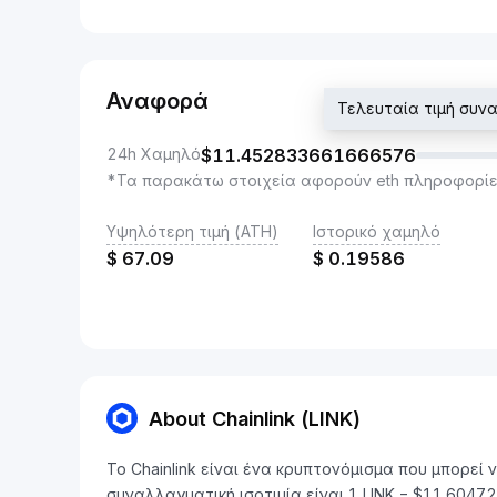
Αναφορά
Τελευταία τιμή συ
24h Χαμηλό
$
11.452833661666576
*Τα παρακάτω στοιχεία αφορούν eth πληροφορίε
Υψηλότερη τιμή (ATH)
Ιστορικό χαμηλό
$
67.09
$
0.19586
About Chainlink (LINK)
Το Chainlink είναι ένα κρυπτονόμισμα που μπορεί
συναλλαγματική ισοτιμία είναι 1 LINK = $11.604