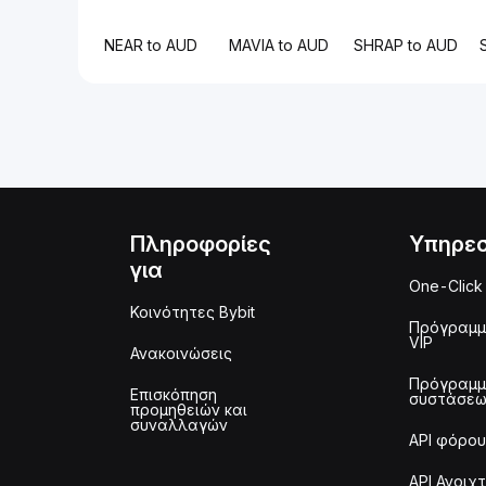
NEAR to AUD
MAVIA to AUD
SHRAP to AUD
Πληροφορίες
Υπηρεσ
για
One-Click
Κοινότητες Bybit
Πρόγραμ
VIP
Ανακοινώσεις
Πρόγραμ
Επισκόπηση
συστάσε
προμηθειών και
συναλλαγών
API φόρου
API Ανοιχ