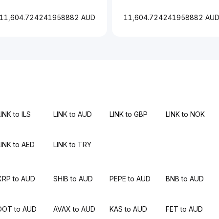
11,604.724241958882 AUD
11,604.724241958882 AU
INK to ILS
LINK to AUD
LINK to GBP
LINK to NOK
LINK to AED
LINK to TRY
XRP to AUD
SHIB to AUD
PEPE to AUD
BNB to AUD
DOT to AUD
AVAX to AUD
KAS to AUD
FET to AUD