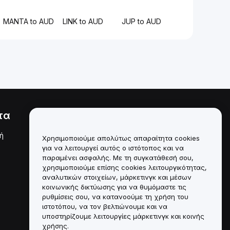
MANTA to AUD
LINK to AUD
JUP to AUD
τα
Νομικά
ή
Πολιτική σύγκρουσης
Χρησιμοποιούμε απολύτως απαραίτητα cookies
συμφερόντων
για να λειτουργεί αυτός ο ιστότοπος και να
παραμένει ασφαλής. Με τη συγκατάθεσή σου,
Σύνοψη της Πολιτικής
χρησιμοποιούμε επίσης cookies λειτουργικότητας,
Θεματοφυλακής και
Διαχείρισης
αναλυτικών στοιχείων, μάρκετινγκ και μέσων
κοινωνικής δικτύωσης για να θυμόμαστε τις
Πληροφορίες ESG
ρυθμίσεις σου, να κατανοούμε τη χρήση του
ιστοτόπου, να τον βελτιώνουμε και να
Crypto-Asset White Papers
υποστηρίζουμε λειτουργίες μάρκετινγκ και κοινής
χρήσης.