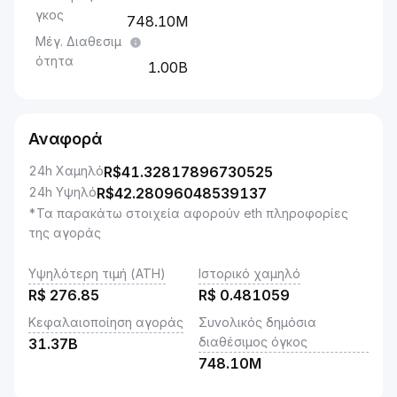
γκος
748.10M
Μέγ. Διαθεσιμ
ότητα
1.00B
Αναφορά
24h Χαμηλό
R$
41.32817896730525
24h Υψηλό
R$
42.28096048539137
*Τα παρακάτω στοιχεία αφορούν eth πληροφορίες
της αγοράς
Υψηλότερη τιμή (ATH)
Ιστορικό χαμηλό
R$
276.85
R$
0.481059
Κεφαλαιοποίηση αγοράς
Συνολικός δημόσια
διαθέσιμος όγκος
31.37B
748.10M