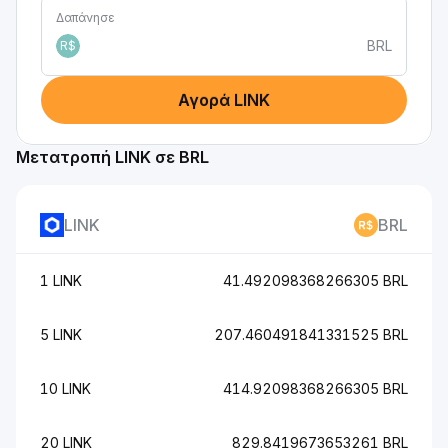
Δαπάνησε
BRL
R$
Αγορά LINK
Μετατροπή LINK σε BRL
LINK
BRL
1 LINK
41.492098368266305 BRL
5 LINK
207.460491841331525 BRL
10 LINK
414.92098368266305 BRL
20 LINK
829.8419673653261 BRL