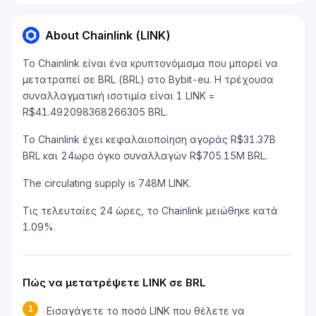
About Chainlink (LINK)
Το Chainlink είναι ένα κρυπτονόμισμα που μπορεί να
μετατραπεί σε BRL (BRL) στο Bybit-eu. Η τρέχουσα
συναλλαγματική ισοτιμία είναι 1 LINK =
R$41.492098368266305 BRL.
Το Chainlink έχει κεφαλαιοποίηση αγοράς R$31.37B
BRL και 24ωρο όγκο συναλλαγών R$705.15M BRL.
The circulating supply is 748M LINK.
Τις τελευταίες 24 ώρες, το Chainlink μειώθηκε κατά
1.09%.
Πώς να μετατρέψετε LINK σε BRL
1
Εισαγάγετε το ποσό LINK που θέλετε να