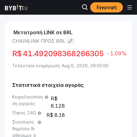
Εγγραφή
Αγορές
Chainlink Τιμή LINK
Chainlink to BRL
Μετατροπή LINK σε BRL
CHAINLINK ΠΡΟΣ BRL
R$
41.492098368266305
-1.09%
Τελευταία ενημέρωση: Aug 6, 2026, 09:00:00
Στατιστικά στοιχεία αγοράς
Κεφαλαιοποίη
ση αγοράς
6.12B
Όγκος 24Ω
8.18
Συνολικός
δημόσια δι
αθέσιμος ό