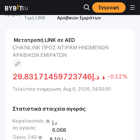
Εγγραφή
Chainlink
Chainlink to Ντιράμ Ηνωμένων
Αγορές
Τιμή LINK
Αραβικών Εμιράτων
Μετατροπή LINK σε AED
CHAINLINK ΠΡΟΣ ΝΤΙΡΆΜ ΗΝΩΜΈΝΩΝ
ΑΡΑΒΙΚΏΝ ΕΜΙΡΆΤΩΝ
29.83171459723746
د.إ
-0.12%
Τελευταία ενημέρωση: Aug 6, 2026, 04:00:00
Στατιστικά στοιχεία αγοράς
Κεφαλαιοποίη
ση αγοράς
6.06B
Όγκος 24Ω
8.10