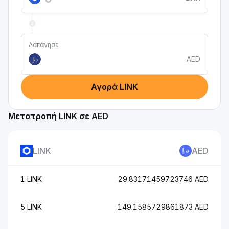
Δαπάνησε
AED
د.إ
Αγορά LINK
Μετατροπή LINK σε AED
LINK
AED
1 LINK
29.83171459723746 AED
5 LINK
149.1585729861873 AED