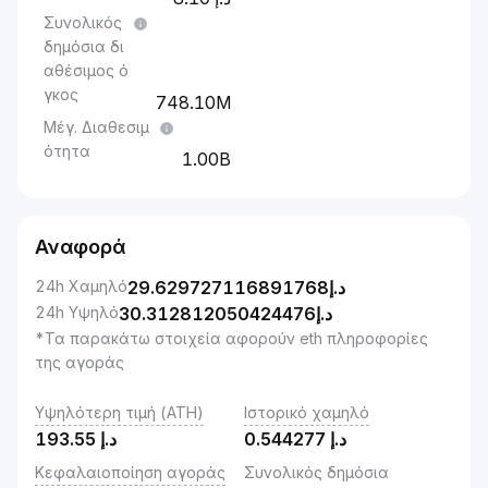
Συνολικός
δημόσια δι
αθέσιμος ό
γκος
748.10M
Μέγ. Διαθεσιμ
ότητα
1.00B
Αναφορά
24h Χαμηλό
29.629727116891768
د.إ
24h Υψηλό
30.312812050424476
د.إ
*Τα παρακάτω στοιχεία αφορούν eth πληροφορίες
της αγοράς
Υψηλότερη τιμή (ATH)
Ιστορικό χαμηλό
193.55
د.إ
0.544277
د.إ
Κεφαλαιοποίηση αγοράς
Συνολικός δημόσια