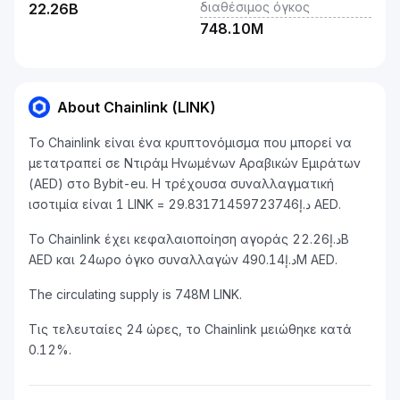
διαθέσιμος όγκος
22.26B
748.10M
About Chainlink (LINK)
Το Chainlink είναι ένα κρυπτονόμισμα που μπορεί να
μετατραπεί σε Ντιράμ Ηνωμένων Αραβικών Εμιράτων
(AED) στο Bybit-eu. Η τρέχουσα συναλλαγματική
ισοτιμία είναι 1 LINK = د.إ29.83171459723746 AED.
Το Chainlink έχει κεφαλαιοποίηση αγοράς د.إ22.26B
AED και 24ωρο όγκο συναλλαγών د.إ490.14M AED.
The circulating supply is 748M LINK.
Τις τελευταίες 24 ώρες, το Chainlink μειώθηκε κατά
0.12%.