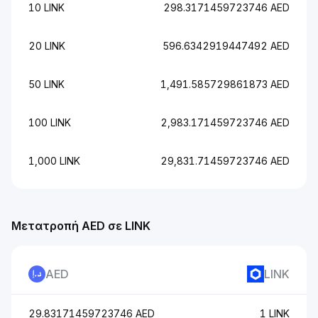
10 LINK
298.3171459723746 AED
20 LINK
596.6342919447492 AED
50 LINK
1,491.585729861873 AED
100 LINK
2,983.171459723746 AED
1,000 LINK
29,831.71459723746 AED
Μετατροπή AED σε LINK
AED
LINK
29.83171459723746 AED
1 LINK