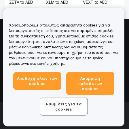
ZETA to AED
XLM to AED
VEXT to AED
Χρησιμοποιούμε απολύτως απαραίτητα cookies για να
λειτουργεί αυτός ο ιστότοπος και να παραμένει ασφαλής.
Πληροφορίες για
Με τη συγκατάθεσή σου, χρησιμοποιούμε επίσης cookies
λειτουργικότητας, αναλυτικών στοιχείων, μάρκετινγκ και
Υπηρεσίες
μέσων κοινωνικής δικτύωσης για να θυμόμαστε τις
ρυθμίσεις σου, να κατανοούμε τη χρήση του ιστοτόπου, να
τον βελτιώνουμε και να υποστηρίζουμε λειτουργίες
Υποστήριξη
μάρκετινγκ και κοινής χρήσης.
Προϊόντα
Αποδοχή όλων των
Απόρριψη
cookies
πρόσθετων
Νομικά
cookies
Ρυθμίσεις για τα
© 2025-2026 Bybit.eu. All rights reserved.
cookies
Όροι παροχής υπηρεσιών
|
Όροι απορρήτου
|
Νομική
σημείωση
|
Κέντρο προτιμήσεων για cookies