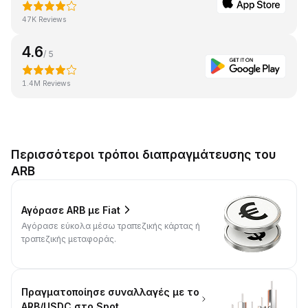
47K Reviews
4.6
/ 5
1.4M Reviews
Περισσότεροι τρόποι διαπραγμάτευσης του
ARB
Αγόρασε ARB με Fiat
Αγόρασε εύκολα μέσω τραπεζικής κάρτας ή
τραπεζικής μεταφοράς.
Πραγματοποίησε συναλλαγές με το
ARB/USDC στο Spot