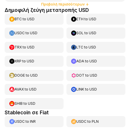
Προβολή περισσότερων
↓
Δημοφιλή ζεύγη μετατροπής USD
BTC
to
USD
ETH
to
USD
USDC
to
USD
SOL
to
USD
TRX
to
USD
LTC
to
USD
XRP
to
USD
ADA
to
USD
DOGE
to
USD
DOT
to
USD
AVAX
to
USD
LINK
to
USD
SHIB
to
USD
Stablecoin σε Fiat
USDC
to
INR
USDC
to
PLN