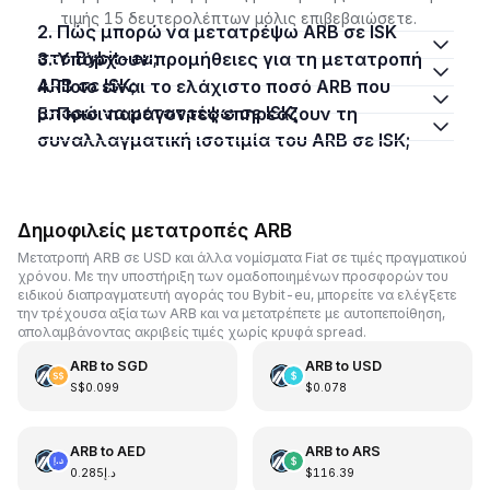
τιμής 15 δευτερολέπτων μόλις επιβεβαιώσετε.
2. Πώς μπορώ να μετατρέψω ARB σε ISK
στο Bybit-eu;
3. Υπάρχουν προμήθειες για τη μετατροπή
ARB σε ISK;
4. Ποιο είναι το ελάχιστο ποσό ARB που
μπορώ να μετατρέψω σε ISK;
5. Ποιοι παράγοντες επηρεάζουν τη
συναλλαγματική ισοτιμία του ARB σε ISK;
Δημοφιλείς μετατροπές ARB
Μετατροπή ARB σε USD και άλλα νομίσματα Fiat σε τιμές πραγματικού
χρόνου. Με την υποστήριξη των ομαδοποιημένων προσφορών του
ειδικού διαπραγματευτή αγοράς του Bybit-eu, μπορείτε να ελέγξετε
την τρέχουσα αξία των ARB και να μετατρέπετε με αυτοπεποίθηση,
απολαμβάνοντας ακριβείς τιμές χωρίς κρυφά spread.
ARB
to
SGD
ARB
to
USD
S$0.099
$0.078
ARB
to
AED
ARB
to
ARS
د.إ0.285
$116.39