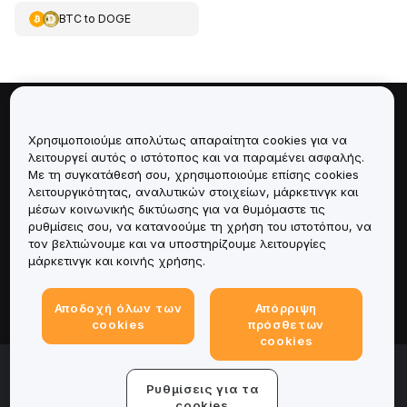
BTC
to
DOGE
Πληροφορίες για
Χρησιμοποιούμε απολύτως απαραίτητα cookies για να
λειτουργεί αυτός ο ιστότοπος και να παραμένει ασφαλής.
Υπηρεσίες
Με τη συγκατάθεσή σου, χρησιμοποιούμε επίσης cookies
λειτουργικότητας, αναλυτικών στοιχείων, μάρκετινγκ και
μέσων κοινωνικής δικτύωσης για να θυμόμαστε τις
Υποστήριξη
ρυθμίσεις σου, να κατανοούμε τη χρήση του ιστοτόπου, να
τον βελτιώνουμε και να υποστηρίζουμε λειτουργίες
Προϊόντα
μάρκετινγκ και κοινής χρήσης.
Νομικά
Αποδοχή όλων των
Απόρριψη
cookies
πρόσθετων
cookies
© 2025-2026 Bybit.eu. Με την επιφύλαξη παντός
νομίμου δικαιώματος.
Ρυθμίσεις για τα
Όροι παροχής υπηρεσιών
|
Όροι απορρήτου
|
Νομική
cookies