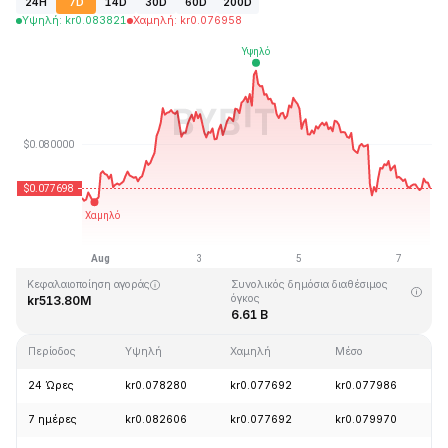
24H
7D
14D
30D
60D
200D
Υψηλή
:
kr
0.083821
Χαμηλή
:
kr
0.076958
Τελευταία ενημέρωση στις: 2026-08-07, 14:45 GMT+0
Υψηλότερη τιμή (ATH)
Ιστορικό χαμηλό
kr2.39
kr0.070480
Κεφαλαιοποίηση αγοράς
Συνολικός δημόσια διαθέσιμος
όγκος
kr513.80M
6.61 B
Περίοδος
Υψηλή
Χαμηλή
Μέσο
Α
24 Ώρες
kr0.078280
kr0.077692
kr0.077986
-
7 ημέρες
kr0.082606
kr0.077692
kr0.079970
+