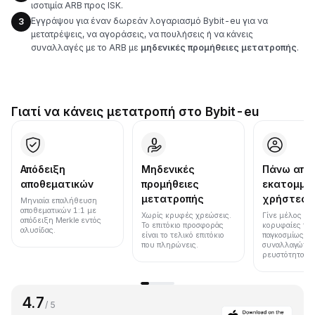
ισοτιμία ARB προς ISK.
Εγγράψου για έναν δωρεάν λογαριασμό Bybit-eu για να
3
μετατρέψεις, να αγοράσεις, να πουλήσεις ή να κάνεις
συναλλαγές με το ARB με
μηδενικές προμήθειες μετατροπής
.
Γιατί να κάνεις μετατροπή στο Bybit-eu
Απόδειξη
Μηδενικές
Πάνω από
αποθεματικών
προμήθειες
εκατομμύ
μετατροπής
χρήστες
Μηνιαία επαλήθευση
αποθεματικών 1:1 με
Χωρίς κρυφές χρεώσεις.
Γίνε μέλος μια
απόδειξη Merkle εντός
Το επιτόκιο προσφοράς
κορυφαίες πλ
αλυσίδας.
είναι το τελικό επιτόκιο
παγκοσμίως σε
που πληρώνεις.
συναλλαγών κ
ρευστότητα.
4.7
/ 5