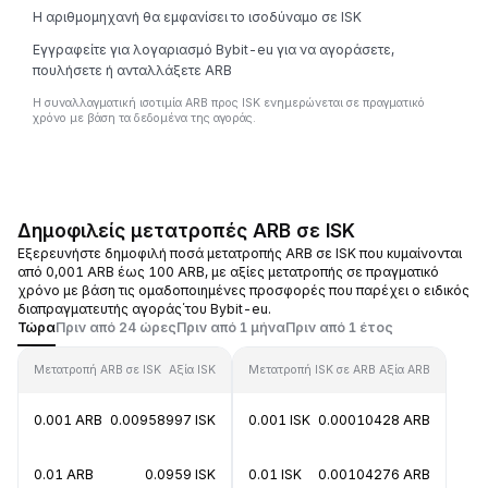
Η αριθμομηχανή θα εμφανίσει το ισοδύναμο σε ISK
Εγγραφείτε για λογαριασμό Bybit-eu για να αγοράσετε,
πουλήσετε ή ανταλλάξετε ARB
Η συναλλαγματική ισοτιμία ARB προς ISK ενημερώνεται σε πραγματικό
χρόνο με βάση τα δεδομένα της αγοράς.
Δημοφιλείς μετατροπές ARB σε ISK
Εξερευνήστε δημοφιλή ποσά μετατροπής ARB σε ISK που κυμαίνονται
από 0,001 ARB έως 100 ARB, με αξίες μετατροπής σε πραγματικό
χρόνο με βάση τις ομαδοποιημένες προσφορές που παρέχει ο ειδικός
διαπραγματευτής αγοράς΄του Bybit-eu.
Τώρα
Πριν από 24 ώρες
Πριν από 1 μήνα
Πριν από 1 έτος
Μετατροπή ARB σε ISK
Αξία ISK
Μετατροπή ISK σε ARB
Αξία ARB
0.001 ARB
0.00958997 ISK
0.001 ISK
0.00010428 ARB
0.01 ARB
0.0959 ISK
0.01 ISK
0.00104276 ARB