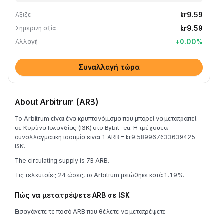
kr9.59
Άξιζε
kr9.59
Σημερινή αξία
+
0.00
%
Αλλαγή
Συναλλαγή τώρα
About Arbitrum (ARB)
Το Arbitrum είναι ένα κρυπτονόμισμα που μπορεί να μετατραπεί
σε Κορόνα Ισλανδίας (ISK) στο Bybit-eu. Η τρέχουσα
συναλλαγματική ισοτιμία είναι 1 ARB = kr9.589967633639425
ISK.
The circulating supply is 7B ARB.
Τις τελευταίες 24 ώρες, το Arbitrum μειώθηκε κατά 1.19%.
Πώς να μετατρέψετε ARB σε ISK
Εισαγάγετε το ποσό ARB που θέλετε να μετατρέψετε