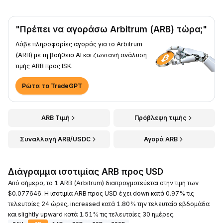
"Πρέπει να αγοράσω Arbitrum (ARB) τώρα;"
Λάβε πληροφορίες αγοράς για το Arbitrum
(ARB) με τη βοήθεια AI και ζωντανή ανάλυση
τιμής ARB προς ISK.
Ρώτα το TradeGPT
ARB Τιμή
Πρόβλεψη τιμής
Συναλλαγή ARB/USDC
Αγορά ARB
Διάγραμμα ισοτιμίας ARB προς USD
Από σήμερα, το 1 ARB (Arbitrum) διαπραγματεύεται στην τιμή των
$0.077646. Η ισοτιμία ARB προς USD έχει down κατά 0.97% τις
τελευταίες 24 ώρες, increased κατά 1.80% την τελευταία εβδομάδα
και slightly upward κατά 1.51% τις τελευταίες 30 ημέρες.