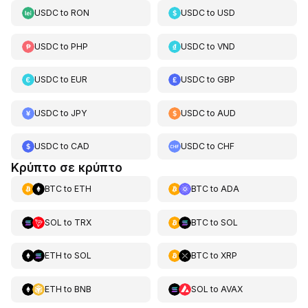
USDC
to
RON
USDC
to
USD
USDC
to
PHP
USDC
to
VND
USDC
to
EUR
USDC
to
GBP
USDC
to
JPY
USDC
to
AUD
USDC
to
CAD
USDC
to
CHF
Κρύπτο σε κρύπτο
BTC
to
ETH
BTC
to
ADA
SOL
to
TRX
BTC
to
SOL
ETH
to
SOL
BTC
to
XRP
ETH
to
BNB
SOL
to
AVAX