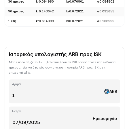
30 ημέρες
kr0.094980
kr0.076801
kr0.084802
+
90 ημέρες
kr0.143042
kr0.072821
kr0.091653
-
1 έτη
kr0.614399
kr0.072821
kr0.208999
-
Ιστορικός υπολογιστής ARB προς ISK
Μάθε πόσο άξιζε το ARB (Arbitrum) σου σε ISK οποιαδήποτε παρελθούσα
ημερομηνία και δες πώς συγκρίνεται η ισοτιμία ARB προς ISK με τη
σημερινή αξία.
Αγορά
ARB
Ενεργ.
Ημερομηνία