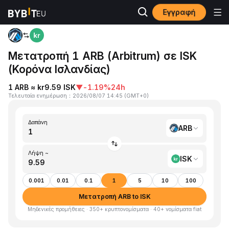
Εγγραφή
Αρχική
ARB to ISK
Μετατροπή 1 ARB (Arbitrum) σε ISK
(Κορόνα Ισλανδίας)
1 ARB ≈ kr9.59 ISK
▼
-1.19%
24h
Τελευταία ενημέρωση
：
2026/08/07 14:45
(
GMT+0
)
Δαπάνη
ARB
Λήψη ~
ISK
0.001
0.01
0.1
1
5
10
100
Μετατροπή ARB to ISK
Μηδενικές προμήθειες · 350+ κρυπτονομίσματα · 40+ νομίσματα fiat