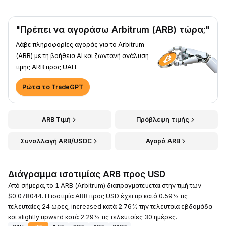
"Πρέπει να αγοράσω Arbitrum (ARB) τώρα;"
Λάβε πληροφορίες αγοράς για το Arbitrum
(ARB) με τη βοήθεια AI και ζωντανή ανάλυση
τιμής ARB προς UAH.
Ρώτα το TradeGPT
ARB Τιμή
Πρόβλεψη τιμής
Συναλλαγή ARB/USDC
Αγορά ARB
Διάγραμμα ισοτιμίας ARB προς USD
Από σήμερα, το 1 ARB (Arbitrum) διαπραγματεύεται στην τιμή των
$0.078044. Η ισοτιμία ARB προς USD έχει up κατά 0.59% τις
τελευταίες 24 ώρες, increased κατά 2.76% την τελευταία εβδομάδα
και slightly upward κατά 2.29% τις τελευταίες 30 ημέρες.