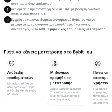
στον παραπάνω υπολογιστή.
Δες αμέσως την αντίστοιχη αξία σε UAH με βάση τη ζωντανή
2
ισοτιμία ARB προς UAH.
Εγγράψου για έναν δωρεάν λογαριασμό Bybit-eu για να
3
μετατρέψεις, να αγοράσεις, να πουλήσεις ή να κάνεις
συναλλαγές με το ARB με
μηδενικές προμήθειες μετατροπής
.
Γιατί να κάνεις μετατροπή στο Bybit-eu
Απόδειξη
Μηδενικές
Πάνω από
αποθεματικών
προμήθειες
εκατομμύ
μετατροπής
χρήστες
Μηνιαία επαλήθευση
αποθεματικών 1:1 με
Χωρίς κρυφές χρεώσεις.
Γίνε μέλος μια
απόδειξη Merkle εντός
Το επιτόκιο προσφοράς
κορυφαίες πλ
αλυσίδας.
είναι το τελικό επιτόκιο
παγκοσμίως σε
που πληρώνεις.
συναλλαγών κ
ρευστότητα.