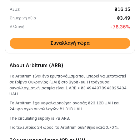
₴16.15
Άξιζε
₴3.49
Σημερινή αξία
-78.36
%
Αλλαγή
Συναλλαγή τώρα
About Arbitrum (ARB)
Το Arbitrum είναι ένα κρυπτονόμισμα που μπορεί να μετατραπεί
σε Γρίβνα Ουκρανίας (UAH) στο Bybit-eu. Η τρέχουσα
συναλλαγματική ισοτιμία είναι 1 ARB = ₴3.4944978943825404
UAH.
Το Arbitrum έχει κεφαλαιοποίηση αγοράς ₴23.12B UAH και
24ωρο όγκο συναλλαγών ₴1.31B UAH.
The circulating supply is 7B ARB.
Τις τελευταίες 24 ώρες, το Arbitrum αυξήθηκε κατά 0.70%.