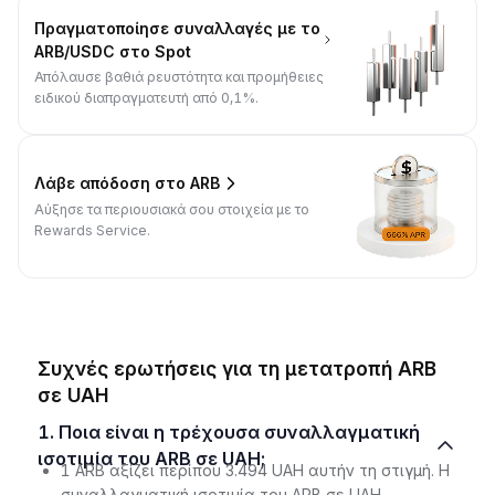
Πραγματοποίησε συναλλαγές με το
ARB/USDC στο Spot
Απόλαυσε βαθιά ρευστότητα και προμήθειες
ειδικού διαπραγματευτή από 0,1%.
Λάβε απόδοση στο ARB
Αύξησε τα περιουσιακά σου στοιχεία με το
Rewards Service.
Συχνές ερωτήσεις για τη μετατροπή ARB
σε UAH
1. Ποια είναι η τρέχουσα συναλλαγματική
ισοτιμία του ARB σε UAH;
1 ARB αξίζει περίπου 3.494 UAH αυτήν τη στιγμή. Η
συναλλαγματική ισοτιμία του ARB σε UAH