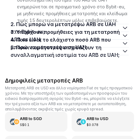
ενημερώνεται σε πραγματικό χρόνο στο Bybit-eu,
με μηδενικές προμήθειες μετατροπής και κλείδωμα
τιμής 15 δευτερολέπτων μόλις επιβεβαιώσετε.
2. Πώς μπορώ να μετατρέψω ARB σε UAH
στο Bybit-eu;
3. Υπάρχουν προμήθειες για τη μετατροπή
ARB σε UAH;
4. Ποιο είναι το ελάχιστο ποσό ARB που
μπορώ να μετατρέψω σε UAH;
5. Ποιοι παράγοντες επηρεάζουν τη
συναλλαγματική ισοτιμία του ARB σε UAH;
Δημοφιλείς μετατροπές ARB
Μετατροπή ARB σε USD και άλλα νομίσματα Fiat σε τιμές πραγματικού
χρόνου. Με την υποστήριξη των ομαδοποιημένων προσφορών του
ειδικού διαπραγματευτή αγοράς του Bybit-eu, μπορείτε να ελέγξετε
την τρέχουσα αξία των ARB και να μετατρέπετε με αυτοπεποίθηση,
απολαμβάνοντας ακριβείς τιμές χωρίς κρυφά spread.
ARB
to
SGD
ARB
to
USD
S$0.1
$0.078