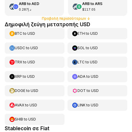
ARB
to
AED
ARB
to
ARS
د.إ0.287
$117.05
Προβολή περισσότερων
↓
Δημοφιλή ζεύγη μετατροπής USD
BTC
to
USD
ETH
to
USD
USDC
to
USD
SOL
to
USD
TRX
to
USD
LTC
to
USD
XRP
to
USD
ADA
to
USD
DOGE
to
USD
DOT
to
USD
AVAX
to
USD
LINK
to
USD
SHIB
to
USD
Stablecoin σε Fiat