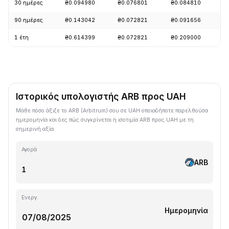
30 ημέρες
₴0.094980
₴0.076801
₴0.084810
+
90 ημέρες
₴0.143042
₴0.072821
₴0.091656
-
1 έτη
₴0.614399
₴0.072821
₴0.209000
-
Ιστορικός υπολογιστής ARB προς UAH
Μάθε πόσο άξιζε το ARB (Arbitrum) σου σε UAH οποιαδήποτε παρελθούσα
ημερομηνία και δες πώς συγκρίνεται η ισοτιμία ARB προς UAH με τη
σημερινή αξία.
Αγορά
ARB
Ενεργ.
Ημερομηνία