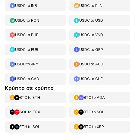
USDC
to
INR
USDC
to
PLN
USDC
to
RON
USDC
to
USD
USDC
to
PHP
USDC
to
VND
USDC
to
EUR
USDC
to
GBP
USDC
to
JPY
USDC
to
AUD
USDC
to
CAD
USDC
to
CHF
Κρύπτο σε κρύπτο
BTC
to
ETH
BTC
to
ADA
SOL
to
TRX
BTC
to
SOL
ETH
to
SOL
BTC
to
XRP