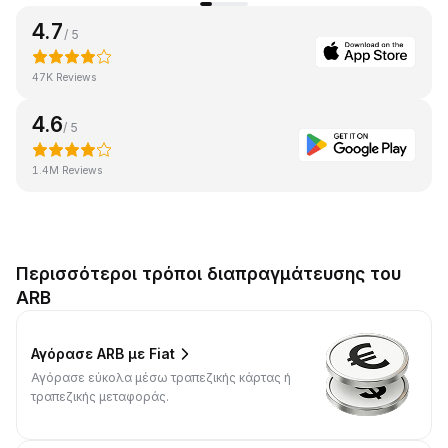
4.7
/ 5
47K Reviews
4.6
/ 5
1.4M Reviews
Περισσότεροι τρόποι διαπραγμάτευσης του
ARB
Αγόρασε ARB με Fiat
Αγόρασε εύκολα μέσω τραπεζικής κάρτας ή
τραπεζικής μεταφοράς.