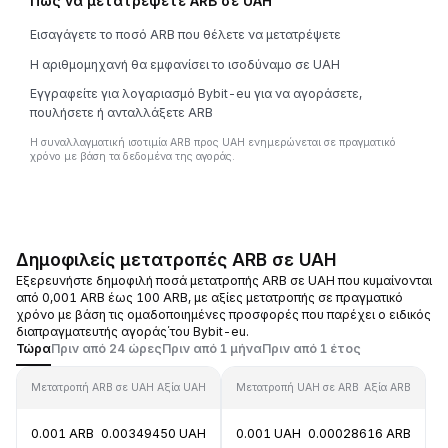
Πώς να μετατρέψετε ARB σε UAH
Εισαγάγετε το ποσό ARB που θέλετε να μετατρέψετε
Η αριθμομηχανή θα εμφανίσει το ισοδύναμο σε UAH
Εγγραφείτε για λογαριασμό Bybit-eu για να αγοράσετε,
πουλήσετε ή ανταλλάξετε ARB
Η συναλλαγματική ισοτιμία ARB προς UAH ενημερώνεται σε πραγματικό
χρόνο με βάση τα δεδομένα της αγοράς.
Δημοφιλείς μετατροπές ARB σε UAH
Εξερευνήστε δημοφιλή ποσά μετατροπής ARB σε UAH που κυμαίνονται
από 0,001 ARB έως 100 ARB, με αξίες μετατροπής σε πραγματικό
χρόνο με βάση τις ομαδοποιημένες προσφορές που παρέχει ο ειδικός
διαπραγματευτής αγοράς΄του Bybit-eu.
Τώρα
Πριν από 24 ώρες
Πριν από 1 μήνα
Πριν από 1 έτος
Μετατροπή ARB σε UAH
Αξία UAH
Μετατροπή UAH σε ARB
Αξία ARB
0.001 ARB
0.00349450 UAH
0.001 UAH
0.00028616 ARB