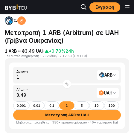
Εγγραφή
Αρχική
ARB to UAH
Μετατροπή 1 ARB (Arbitrum) σε UAH
(Γρίβνα Ουκρανίας)
1 ARB ≈ ₴3.49 UAH
▲
+0.70%
24h
Τελευταία ενημέρωση
：
2026/08/07 12:53
(
GMT+0
)
Δαπάνη
ARB
Λήψη ~
UAH
0.001
0.01
0.1
1
5
10
100
Μετατροπή ARB to UAH
Μηδενικές προμήθειες · 350+ κρυπτονομίσματα · 40+ νομίσματα fiat