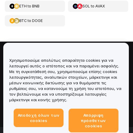
ETH
to
BNB
SOL
to
AVAX
BTC
to
DOGE
Πληροφορίες για
Χρησιμοποιούμε απολύτως απαραίτητα cookies για να
λειτουργεί αυτός ο ιστότοπος και να παραμένει ασφαλής.
Υπηρεσίες
Με τη συγκατάθεσή σου, χρησιμοποιούμε επίσης cookies
λειτουργικότητας, αναλυτικών στοιχείων, μάρκετινγκ και
μέσων κοινωνικής δικτύωσης για να θυμόμαστε τις
Υποστήριξη
ρυθμίσεις σου, να κατανοούμε τη χρήση του ιστοτόπου, να
τον βελτιώνουμε και να υποστηρίζουμε λειτουργίες
Προϊόντα
μάρκετινγκ και κοινής χρήσης.
Νομικά
Αποδοχή όλων των
Απόρριψη
cookies
πρόσθετων
cookies