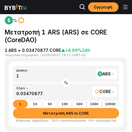
Εγγραφή
Αρχική
ARS to CORE
Μετατροπή 1 ARS (ARS) σε CORE
(CoreDAO)
1 ARS ≈ 0.03470877 CORE
▲
+4.99%
24h
Τελευταία ενημέρωση
：
2026/08/07 18:12
(
GMT+0
)
Δαπάνη
ARS
Λήψη ~
CORE
1
10
50
100
500
1000
10000
Μετατροπή ARS to CORE
Μηδενικές προμήθειες · 350+ κρυπτονομίσματα · 40+ νομίσματα fiat