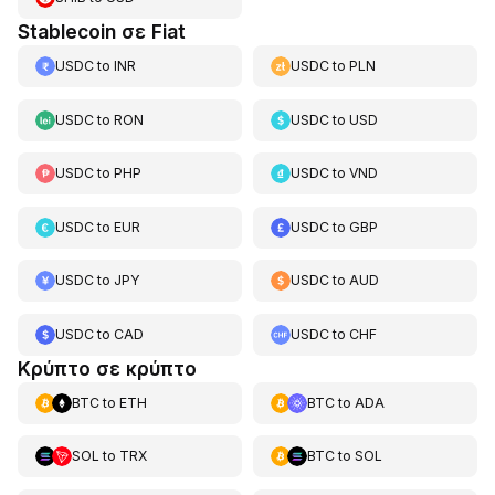
Stablecoin σε Fiat
USDC
to
INR
USDC
to
PLN
USDC
to
RON
USDC
to
USD
USDC
to
PHP
USDC
to
VND
USDC
to
EUR
USDC
to
GBP
USDC
to
JPY
USDC
to
AUD
USDC
to
CAD
USDC
to
CHF
Κρύπτο σε κρύπτο
BTC
to
ETH
BTC
to
ADA
SOL
to
TRX
BTC
to
SOL