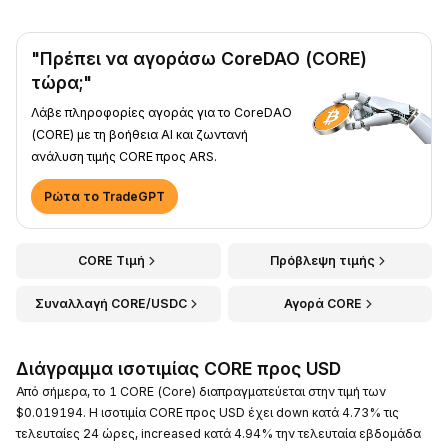
"Πρέπει να αγοράσω CoreDAO (CORE)
τώρα;"
Λάβε πληροφορίες αγοράς για το CoreDAO
(CORE) με τη βοήθεια AI και ζωντανή
ανάλυση τιμής CORE προς ARS.
Ρώτα το TradeGPT
CORE Τιμή
Πρόβλεψη τιμής
Συναλλαγή CORE/USDC
Αγορά CORE
Διάγραμμα ισοτιμίας CORE προς USD
Από σήμερα, το 1 CORE (Core) διαπραγματεύεται στην τιμή των
$0.019194. Η ισοτιμία CORE προς USD έχει down κατά 4.73% τις
τελευταίες 24 ώρες, increased κατά 4.94% την τελευταία εβδομάδα