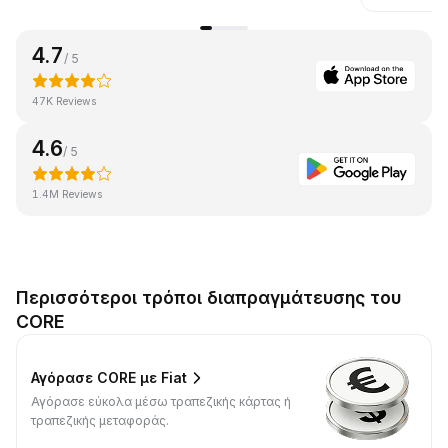
4.7
/ 5
47K Reviews
4.6
/ 5
1.4M Reviews
Περισσότεροι τρόποι διαπραγμάτευσης του
CORE
Αγόρασε CORE με Fiat
Αγόρασε εύκολα μέσω τραπεζικής κάρτας ή
τραπεζικής μεταφοράς.