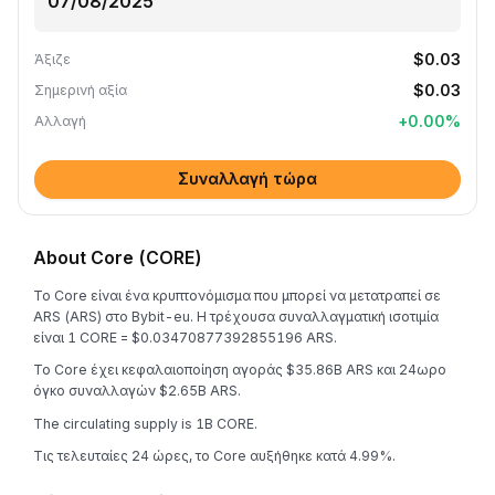
$0.03
Άξιζε
$0.03
Σημερινή αξία
+
0.00
%
Αλλαγή
Συναλλαγή τώρα
About Core (CORE)
Το Core είναι ένα κρυπτονόμισμα που μπορεί να μετατραπεί σε
ARS (ARS) στο Bybit-eu. Η τρέχουσα συναλλαγματική ισοτιμία
είναι 1 CORE = $0.03470877392855196 ARS.
Το Core έχει κεφαλαιοποίηση αγοράς $35.86B ARS και 24ωρο
όγκο συναλλαγών $2.65B ARS.
The circulating supply is 1B CORE.
Τις τελευταίες 24 ώρες, το Core αυξήθηκε κατά 4.99%.