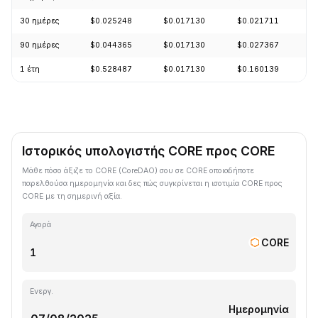
30 ημέρες
$0.025248
$0.017130
$0.021711
-
90 ημέρες
$0.044365
$0.017130
$0.027367
-
1 έτη
$0.528487
$0.017130
$0.160139
-
Ιστορικός υπολογιστής CORE προς CORE
Μάθε πόσο άξιζε το CORE (CoreDAO) σου σε CORE οποιαδήποτε
παρελθούσα ημερομηνία και δες πώς συγκρίνεται η ισοτιμία CORE προς
CORE με τη σημερινή αξία.
Αγορά
CORE
Ενεργ.
Ημερομηνία