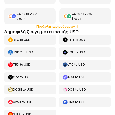
CORE
to
AED
CORE
to
ARS
د.إ0.07
$28.77
Προβολή περισσότερων
↓
Δημοφιλή ζεύγη μετατροπής USD
BTC
to
USD
ETH
to
USD
USDC
to
USD
SOL
to
USD
TRX
to
USD
LTC
to
USD
XRP
to
USD
ADA
to
USD
DOGE
to
USD
DOT
to
USD
AVAX
to
USD
LINK
to
USD
SHIB
to
USD