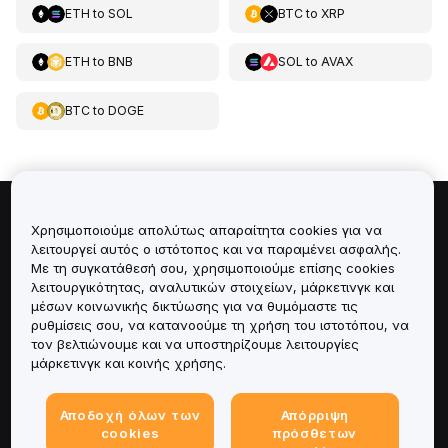
ETH
to
SOL
BTC
to
XRP
ETH
to
BNB
SOL
to
AVAX
BTC
to
DOGE
Πληροφορίες για
Χρησιμοποιούμε απολύτως απαραίτητα cookies για να
λειτουργεί αυτός ο ιστότοπος και να παραμένει ασφαλής.
Με τη συγκατάθεσή σου, χρησιμοποιούμε επίσης cookies
Υπηρεσίες
λειτουργικότητας, αναλυτικών στοιχείων, μάρκετινγκ και
μέσων κοινωνικής δικτύωσης για να θυμόμαστε τις
Υποστήριξη
ρυθμίσεις σου, να κατανοούμε τη χρήση του ιστοτόπου, να
τον βελτιώνουμε και να υποστηρίζουμε λειτουργίες
μάρκετινγκ και κοινής χρήσης.
Προϊόντα
Αποδοχή όλων των
Απόρριψη
Νομικά
cookies
πρόσθετων