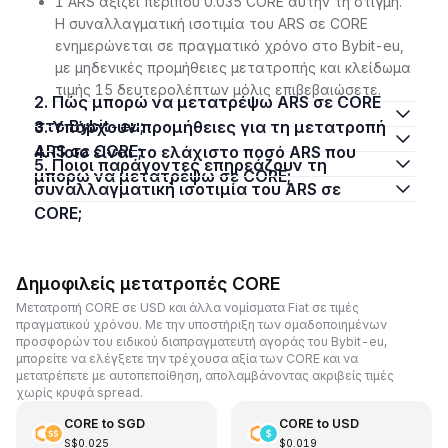
1 ARS αξίζει περίπου 0.035 CORE αυτήν τη στιγμή.
Η συναλλαγματική ισοτιμία του ARS σε CORE
ενημερώνεται σε πραγματικό χρόνο στο Bybit-eu,
με μηδενικές προμήθειες μετατροπής και κλείδωμα
τιμής 15 δευτερολέπτων μόλις επιβεβαιώσετε.
2. Πώς μπορώ να μετατρέψω ARS σε CORE
στο Bybit-eu;
3. Υπάρχουν προμήθειες για τη μετατροπή
ARS σε CORE;
4. Ποιο είναι το ελάχιστο ποσό ARS που
5. Ποιοι παράγοντες επηρεάζουν τη
μπορώ να μετατρέψω σε CORE;
συναλλαγματική ισοτιμία του ARS σε
CORE;
Δημοφιλείς μετατροπές CORE
Μετατροπή CORE σε USD και άλλα νομίσματα Fiat σε τιμές
πραγματικού χρόνου. Με την υποστήριξη των ομαδοποιημένων
προσφορών του ειδικού διαπραγματευτή αγοράς του Bybit-eu,
μπορείτε να ελέγξετε την τρέχουσα αξία των CORE και να
μετατρέπετε με αυτοπεποίθηση, απολαμβάνοντας ακριβείς τιμές
χωρίς κρυφά spread.
CORE
to
SGD
CORE
to
USD
S$0.025
$0.019