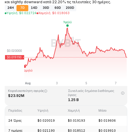
και slightly downward κατά 22.20% τις τελευταίες 30 ημέρες.
24H
7D
14D
30D
60D
200D
Υψηλή
:
$
0.022724
Χαμηλή
:
$
0.018063
Τελευταία ενημέρωση στις: 2026-08-07, 18:12 GMT+0
Υψηλότερη τιμή (ATH)
Ιστορικό χαμηλό
$6.14
$0.016723
Κεφαλαιοποίηση αγοράς
Συνολικός δημόσια διαθέσιμος
όγκος
$23.92M
1.25 B
Περίοδος
Υψηλή
Χαμηλή
Μέσο
Α
24 Ώρες
$0.020019
$0.019193
$0.019606
-
7 ημέρες
$0.021190
$0.018512
$0.019910
+