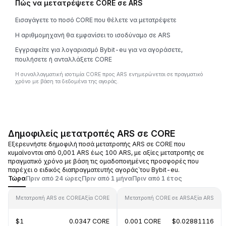
Πώς να μετατρέψετε CORE σε ARS
Εισαγάγετε το ποσό CORE που θέλετε να μετατρέψετε
Η αριθμομηχανή θα εμφανίσει το ισοδύναμο σε ARS
Εγγραφείτε για λογαριασμό Bybit-eu για να αγοράσετε,
πουλήσετε ή ανταλλάξετε CORE
Η συναλλαγματική ισοτιμία CORE προς ARS ενημερώνεται σε πραγματικό
χρόνο με βάση τα δεδομένα της αγοράς.
Δημοφιλείς μετατροπές ARS σε CORE
Εξερευνήστε δημοφιλή ποσά μετατροπής ARS σε CORE που
κυμαίνονται από 0,001 ARS έως 100 ARS, με αξίες μετατροπής σε
πραγματικό χρόνο με βάση τις ομαδοποιημένες προσφορές που
παρέχει ο ειδικός διαπραγματευτής αγοράς΄του Bybit-eu.
Τώρα
Πριν από 24 ώρες
Πριν από 1 μήνα
Πριν από 1 έτος
Μετατροπή ARS σε CORE
Αξία CORE
Μετατροπή CORE σε ARS
Αξία ARS
$1
0.0347 CORE
0.001 CORE
$0.02881116