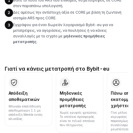
Βάλε το ποσό του ARS που επιθυμείς να μετατρέψεις σε CORE
1
στον παραπάνω υπολογιστή.
Δες αμέσως την αντίστοιχη αξία σε CORE με βάση τη ζωντανή
2
ισοτιμία ARS προς CORE.
Εγγράψου για έναν δωρεάν λογαριασμό Bybit-eu για να
3
μετατρέψεις, να αγοράσεις, να πουλήσεις ή να κάνεις
συναλλαγές με το crypto με
μηδενικές προμήθειες
μετατροπής
.
Γιατί να κάνεις μετατροπή στο Bybit-eu
Απόδειξη
Μηδενικές
Πάνω από
αποθεματικών
προμήθειες
εκατομμύ
μετατροπής
χρήστες
Μηνιαία επαλήθευση
αποθεματικών 1:1 με
Χωρίς κρυφές χρεώσεις.
Γίνε μέλος μια
απόδειξη Merkle εντός
Το επιτόκιο προσφοράς
κορυφαίες πλ
αλυσίδας.
είναι το τελικό επιτόκιο
παγκοσμίως σε
που πληρώνεις.
συναλλαγών κ
ρευστότητα.