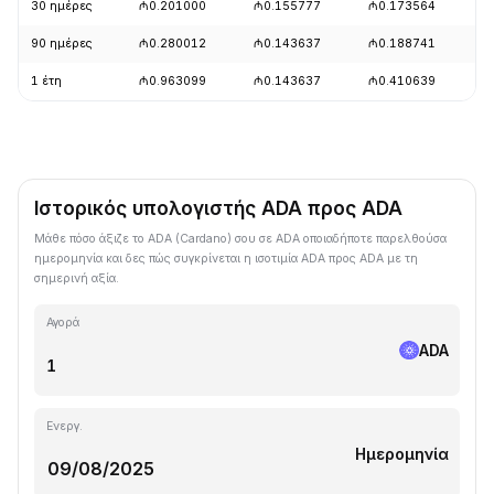
30 ημέρες
₼0.201000
₼0.155777
₼0.173564
+
90 ημέρες
₼0.280012
₼0.143637
₼0.188741
+
1 έτη
₼0.963099
₼0.143637
₼0.410639
-
Ιστορικός υπολογιστής ADA προς ADA
Μάθε πόσο άξιζε το ADA (Cardano) σου σε ADA οποιαδήποτε παρελθούσα
ημερομηνία και δες πώς συγκρίνεται η ισοτιμία ADA προς ADA με τη
σημερινή αξία.
Αγορά
ADA
Ενεργ.
Ημερομηνία