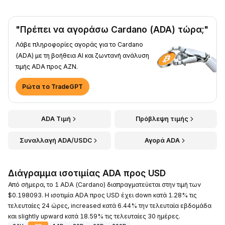
"Πρέπει να αγοράσω Cardano (ADA) τώρα;"
Λάβε πληροφορίες αγοράς για το Cardano
(ADA) με τη βοήθεια AI και ζωντανή ανάλυση
τιμής ADA προς AZN.
Ρώτα το TradeGPT
ADA Τιμή
Πρόβλεψη τιμής
Συναλλαγή ADA/USDC
Αγορά ADA
Διάγραμμα ισοτιμίας ADA προς USD
Από σήμερα, το 1 ADA (Cardano) διαπραγματεύεται στην τιμή των
$0.198093. Η ισοτιμία ADA προς USD έχει down κατά 1.28% τις
τελευταίες 24 ώρες, increased κατά 6.44% την τελευταία εβδομάδα
και slightly upward κατά 18.59% τις τελευταίες 30 ημέρες.