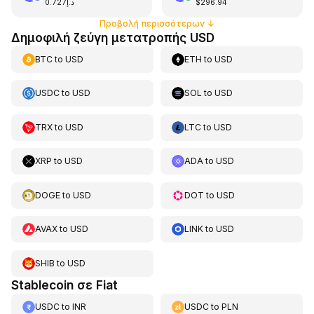
د.إ0.727
$296.94
Προβολή περισσότερων
↓
Δημοφιλή ζεύγη μετατροπής USD
BTC
to
USD
ETH
to
USD
USDC
to
USD
SOL
to
USD
TRX
to
USD
LTC
to
USD
XRP
to
USD
ADA
to
USD
DOGE
to
USD
DOT
to
USD
AVAX
to
USD
LINK
to
USD
SHIB
to
USD
Stablecoin σε Fiat
USDC
to
INR
USDC
to
PLN