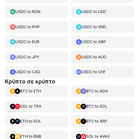
USDC
to
RON
USDC
to
USD
USDC
to
PHP
USDC
to
VND
USDC
to
EUR
USDC
to
GBP
USDC
to
JPY
USDC
to
AUD
USDC
to
CAD
USDC
to
CHF
Κρύπτο σε κρύπτο
BTC
to
ETH
BTC
to
ADA
SOL
to
TRX
BTC
to
SOL
ETH
to
SOL
BTC
to
XRP
ETH
to
BNB
SOL
to
AVAX