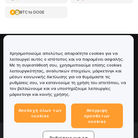
BTC
to
DOGE
Πληροφορίες για
Χρησιμοποιούμε απολύτως απαραίτητα cookies για να
λειτουργεί αυτός ο ιστότοπος και να παραμένει ασφαλής.
Υπηρεσίες
Με τη συγκατάθεσή σου, χρησιμοποιούμε επίσης cookies
λειτουργικότητας, αναλυτικών στοιχείων, μάρκετινγκ και
μέσων κοινωνικής δικτύωσης για να θυμόμαστε τις
Υποστήριξη
ρυθμίσεις σου, να κατανοούμε τη χρήση του ιστοτόπου, να
τον βελτιώνουμε και να υποστηρίζουμε λειτουργίες
Προϊόντα
μάρκετινγκ και κοινής χρήσης.
Νομικά
Αποδοχή όλων των
Απόρριψη
cookies
πρόσθετων
cookies
© 2025-2026 Bybit.eu. Με την επιφύλαξη παντός
νομίμου δικαιώματος.
Ρυθμίσεις για τα