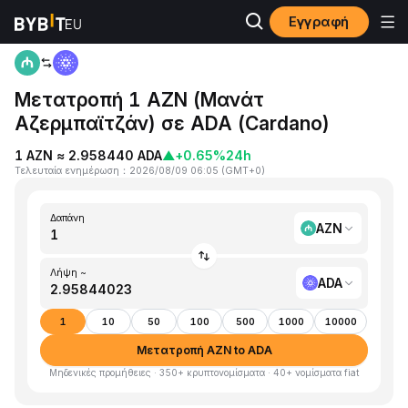
Εγγραφή
Αρχική
AZN to ADA
Μετατροπή 1 AZN (Μανάτ
Αζερμπαϊτζάν) σε ADA (Cardano)
1 AZN ≈ 2.958440 ADA
▲
+0.65%
24h
Τελευταία ενημέρωση
：
2026/08/09 06:05
(
GMT+0
)
Δαπάνη
AZN
Λήψη ~
ADA
1
10
50
100
500
1000
10000
Μετατροπή AZN to ADA
Μηδενικές προμήθειες · 350+ κρυπτονομίσματα · 40+ νομίσματα fiat