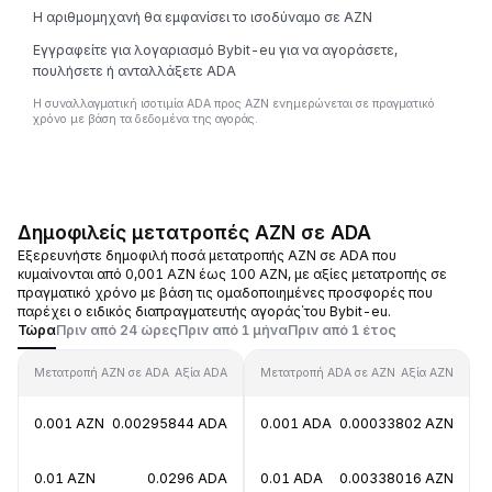
Η αριθμομηχανή θα εμφανίσει το ισοδύναμο σε AZN
Εγγραφείτε για λογαριασμό Bybit-eu για να αγοράσετε,
πουλήσετε ή ανταλλάξετε ADA
Η συναλλαγματική ισοτιμία ADA προς AZN ενημερώνεται σε πραγματικό
χρόνο με βάση τα δεδομένα της αγοράς.
Δημοφιλείς μετατροπές AZN σε ADA
Εξερευνήστε δημοφιλή ποσά μετατροπής AZN σε ADA που
κυμαίνονται από 0,001 AZN έως 100 AZN, με αξίες μετατροπής σε
πραγματικό χρόνο με βάση τις ομαδοποιημένες προσφορές που
παρέχει ο ειδικός διαπραγματευτής αγοράς΄του Bybit-eu.
Τώρα
Πριν από 24 ώρες
Πριν από 1 μήνα
Πριν από 1 έτος
Μετατροπή AZN σε ADA
Αξία ADA
Μετατροπή ADA σε AZN
Αξία AZN
0.001 AZN
0.00295844 ADA
0.001 ADA
0.00033802 AZN
0.01 AZN
0.0296 ADA
0.01 ADA
0.00338016 AZN