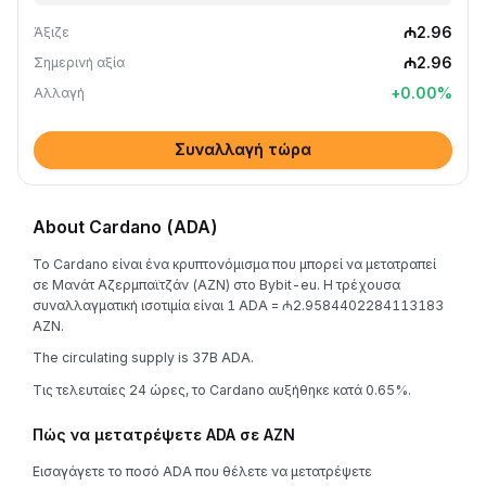
₼2.96
Άξιζε
₼2.96
Σημερινή αξία
+
0.00
%
Αλλαγή
Συναλλαγή τώρα
About Cardano (ADA)
Το Cardano είναι ένα κρυπτονόμισμα που μπορεί να μετατραπεί
σε Μανάτ Αζερμπαϊτζάν (AZN) στο Bybit-eu. Η τρέχουσα
συναλλαγματική ισοτιμία είναι 1 ADA = ₼2.9584402284113183
AZN.
The circulating supply is 37B ADA.
Τις τελευταίες 24 ώρες, το Cardano αυξήθηκε κατά 0.65%.
Πώς να μετατρέψετε ADA σε AZN
Εισαγάγετε το ποσό ADA που θέλετε να μετατρέψετε