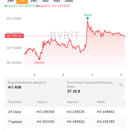
24H
7D
14D
30D
60D
200D
Υψηλή
:
₼
0.208704
Χαμηλή
:
₼
0.182654
Τελευταία ενημέρωση στις: 2026-08-09, 06:05 GMT+0
Υψηλότερη τιμή (ATH)
Ιστορικό χαμηλό
₼3.09
₼0.019253
Κεφαλαιοποίηση αγοράς
Συνολικός δημόσια διαθέσιμος
όγκος
₼7.40B
37.35 B
Περίοδος
Υψηλή
Χαμηλή
Μέσο
Α
24 Ώρες
₼0.199358
₼0.198326
₼0.198842
-
7 ημέρες
₼0.201000
₼0.189322
₼0.195780
+