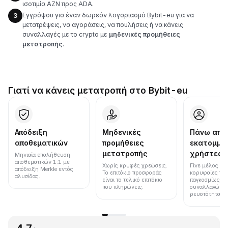
ισοτιμία AZN προς ADA.
Εγγράψου για έναν δωρεάν λογαριασμό Bybit-eu για να
3
μετατρέψεις, να αγοράσεις, να πουλήσεις ή να κάνεις
συναλλαγές με το crypto με
μηδενικές προμήθειες
μετατροπής
.
Γιατί να κάνεις μετατροπή στο Bybit-eu
Απόδειξη
Μηδενικές
Πάνω από
αποθεματικών
προμήθειες
εκατομμύ
μετατροπής
χρήστες
Μηνιαία επαλήθευση
αποθεματικών 1:1 με
Χωρίς κρυφές χρεώσεις.
Γίνε μέλος μια
απόδειξη Merkle εντός
Το επιτόκιο προσφοράς
κορυφαίες πλ
αλυσίδας.
είναι το τελικό επιτόκιο
παγκοσμίως σε
που πληρώνεις.
συναλλαγών κ
ρευστότητα.