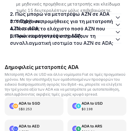
με μηδενικές προμήθειες μετατροπής και κλείδωμα
τιμής 15 δευτερολέπτων μόλις επιβεβαιώσετε.
2. Πώς μπορώ να μετατρέψω AZN σε ADA
στο Bybit-eu;
3. Υπάρχουν προμήθειες για τη μετατροπή
AZN σε ADA;
4. Ποιο είναι το ελάχιστο ποσό AZN που
μπορώ να μετατρέψω σε ADA;
5. Ποιοι παράγοντες επηρεάζουν τη
συναλλαγματική ισοτιμία του AZN σε ADA;
Δημοφιλείς μετατροπές ADA
Μετατροπή ADA σε USD και άλλα νομίσματα Fiat σε τιμές πραγματικού
χρόνου. Με την υποστήριξη των ομαδοποιημένων προσφορών του
ειδικού διαπραγματευτή αγοράς του Bybit-eu, μπορείτε να ελέγξετε
την τρέχουσα αξία των ADA και να μετατρέπετε με αυτοπεποίθηση,
απολαμβάνοντας ακριβείς τιμές χωρίς κρυφά spread.
ADA
to
SGD
ADA
to
USD
S$0.253
$0.198
ADA
to
AED
ADA
to
ARS