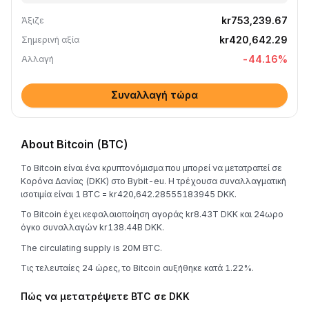
kr753,239.67
Άξιζε
kr420,642.29
Σημερινή αξία
-44.16
%
Αλλαγή
Συναλλαγή τώρα
About Bitcoin (BTC)
Το Bitcoin είναι ένα κρυπτονόμισμα που μπορεί να μετατραπεί σε
Κορόνα Δανίας (DKK) στο Bybit-eu. Η τρέχουσα συναλλαγματική
ισοτιμία είναι 1 BTC = kr420,642.28555183945 DKK.
Το Bitcoin έχει κεφαλαιοποίηση αγοράς kr8.43T DKK και 24ωρο
όγκο συναλλαγών kr138.44B DKK.
The circulating supply is 20M BTC.
Τις τελευταίες 24 ώρες, το Bitcoin αυξήθηκε κατά 1.22%.
Πώς να μετατρέψετε BTC σε DKK