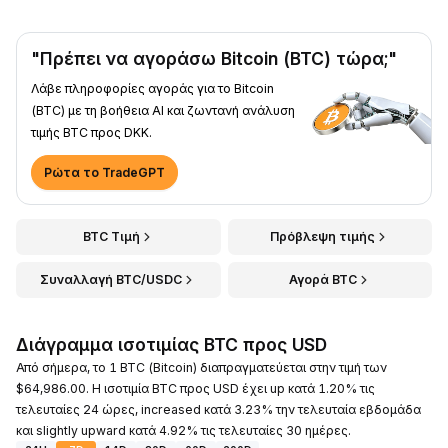
"Πρέπει να αγοράσω Bitcoin (BTC) τώρα;"
Λάβε πληροφορίες αγοράς για το Bitcoin
(BTC) με τη βοήθεια AI και ζωντανή ανάλυση
τιμής BTC προς DKK.
Ρώτα το TradeGPT
BTC Τιμή
Πρόβλεψη τιμής
Συναλλαγή BTC/USDC
Αγορά BTC
Διάγραμμα ισοτιμίας BTC προς USD
Από σήμερα, το 1 BTC (Bitcoin) διαπραγματεύεται στην τιμή των
$64,986.00. Η ισοτιμία BTC προς USD έχει up κατά 1.20% τις
τελευταίες 24 ώρες, increased κατά 3.23% την τελευταία εβδομάδα
και slightly upward κατά 4.92% τις τελευταίες 30 ημέρες.