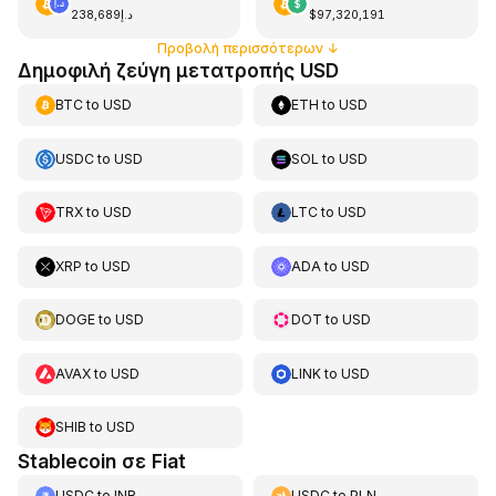
د.إ238,689
$97,320,191
Προβολή περισσότερων
↓
Δημοφιλή ζεύγη μετατροπής USD
BTC
to
USD
ETH
to
USD
USDC
to
USD
SOL
to
USD
TRX
to
USD
LTC
to
USD
XRP
to
USD
ADA
to
USD
DOGE
to
USD
DOT
to
USD
AVAX
to
USD
LINK
to
USD
SHIB
to
USD
Stablecoin σε Fiat
USDC
to
INR
USDC
to
PLN