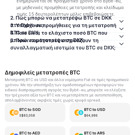
ενημερώνεται σε πραγματικό χρόνο στο Bybit-eu,
με μηδενικές προμήθειες μετατροπής και κλείδωμα
τιμής 15 δευτερολέπτων μόλις επιβεβαιώσετε.
2. Πώς μπορώ να μετατρέψω BTC σε DKK
στο Bybit-eu;
3. Υπάρχουν προμήθειες για τη μετατροπή
BTC σε DKK;
4. Ποιο είναι το ελάχιστο ποσό BTC που
μπορώ να μετατρέψω σε DKK;
5. Ποιοι παράγοντες επηρεάζουν τη
συναλλαγματική ισοτιμία του BTC σε DKK;
Δημοφιλείς μετατροπές BTC
Μετατροπή BTC σε USD και άλλα νομίσματα Fiat σε τιμές πραγματικού
χρόνου. Με την υποστήριξη των ομαδοποιημένων προσφορών του
ειδικού διαπραγματευτή αγοράς του Bybit-eu, μπορείτε να ελέγξετε
την τρέχουσα αξία των BTC και να μετατρέπετε με αυτοπεποίθηση,
απολαμβάνοντας ακριβείς τιμές χωρίς κρυφά spread.
BTC
to
SGD
BTC
to
USD
S$83,058
$64,986
BTC
to
AED
BTC
to
ARS