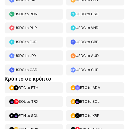
USDC
to
RON
USDC
to
USD
USDC
to
PHP
USDC
to
VND
USDC
to
EUR
USDC
to
GBP
USDC
to
JPY
USDC
to
AUD
USDC
to
CAD
USDC
to
CHF
Κρύπτο σε κρύπτο
BTC
to
ETH
BTC
to
ADA
SOL
to
TRX
BTC
to
SOL
ETH
to
SOL
BTC
to
XRP