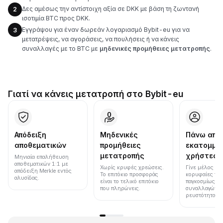
Δες αμέσως την αντίστοιχη αξία σε DKK με βάση τη ζωντανή
2
ισοτιμία BTC προς DKK.
Εγγράψου για έναν δωρεάν λογαριασμό Bybit-eu για να
3
μετατρέψεις, να αγοράσεις, να πουλήσεις ή να κάνεις
συναλλαγές με το BTC με
μηδενικές προμήθειες μετατροπής
.
Γιατί να κάνεις μετατροπή στο Bybit-eu
Απόδειξη
Μηδενικές
Πάνω από
αποθεματικών
προμήθειες
εκατομμύ
μετατροπής
χρήστες
Μηνιαία επαλήθευση
αποθεματικών 1:1 με
Χωρίς κρυφές χρεώσεις.
Γίνε μέλος μια
απόδειξη Merkle εντός
Το επιτόκιο προσφοράς
κορυφαίες πλ
αλυσίδας.
είναι το τελικό επιτόκιο
παγκοσμίως σε
που πληρώνεις.
συναλλαγών κ
ρευστότητα.