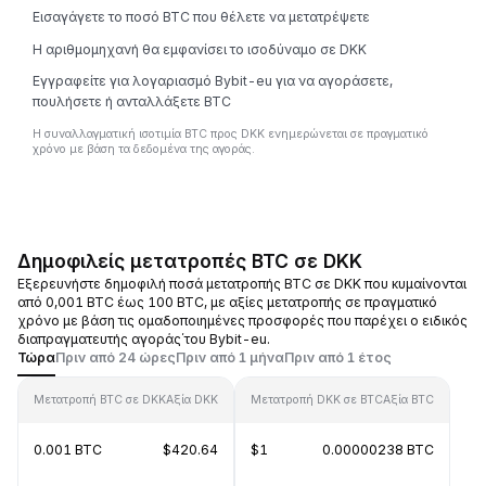
Εισαγάγετε το ποσό BTC που θέλετε να μετατρέψετε
Η αριθμομηχανή θα εμφανίσει το ισοδύναμο σε DKK
Εγγραφείτε για λογαριασμό Bybit-eu για να αγοράσετε,
πουλήσετε ή ανταλλάξετε BTC
Η συναλλαγματική ισοτιμία BTC προς DKK ενημερώνεται σε πραγματικό
χρόνο με βάση τα δεδομένα της αγοράς.
Δημοφιλείς μετατροπές BTC σε DKK
Εξερευνήστε δημοφιλή ποσά μετατροπής BTC σε DKK που κυμαίνονται
από 0,001 BTC έως 100 BTC, με αξίες μετατροπής σε πραγματικό
χρόνο με βάση τις ομαδοποιημένες προσφορές που παρέχει ο ειδικός
διαπραγματευτής αγοράς΄του Bybit-eu.
Τώρα
Πριν από 24 ώρες
Πριν από 1 μήνα
Πριν από 1 έτος
Μετατροπή BTC σε DKK
Αξία DKK
Μετατροπή DKK σε BTC
Αξία BTC
0.001 BTC
$420.64
$1
0.00000238 BTC