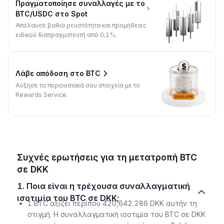
Πραγματοποίησε συναλλαγές με το
BTC/USDC στο Spot
Απόλαυσε βαθιά ρευστότητα και προμήθειες
ειδικού διαπραγματευτή από 0,1%.
Λάβε απόδοση στο BTC
Αύξησε τα περιουσιακά σου στοιχεία με το
Rewards Service.
Συχνές ερωτήσεις για τη μετατροπή BTC
σε DKK
1. Ποια είναι η τρέχουσα συναλλαγματική
ισοτιμία του BTC σε DKK;
1 BTC αξίζει περίπου 420,642.286 DKK αυτήν τη
στιγμή. Η συναλλαγματική ισοτιμία του BTC σε DKK