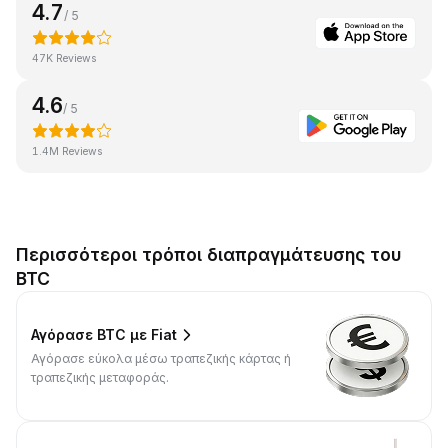
4.7
/ 5
47K Reviews
4.6
/ 5
1.4M Reviews
Περισσότεροι τρόποι διαπραγμάτευσης του
BTC
Αγόρασε BTC με Fiat
Αγόρασε εύκολα μέσω τραπεζικής κάρτας ή
τραπεζικής μεταφοράς.