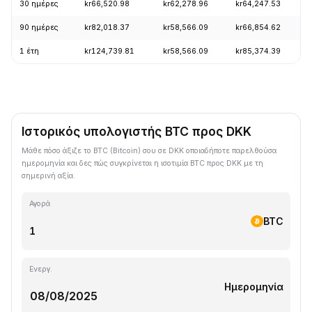
30 ημέρες
kr66,520.98
kr62,278.96
kr64,247.53
90 ημέρες
kr82,018.37
kr58,566.09
kr66,854.62
1 έτη
kr124,739.81
kr58,566.09
kr85,374.39
Ιστορικός υπολογιστής BTC προς DKK
Μάθε πόσο άξιζε το BTC (Bitcoin) σου σε DKK οποιαδήποτε παρελθούσα
ημερομηνία και δες πώς συγκρίνεται η ισοτιμία BTC προς DKK με τη
σημερινή αξία.
Αγορά
BTC
Ενεργ.
Ημερομηνία