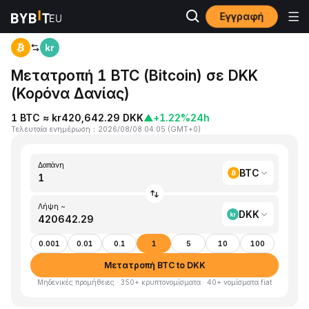
Εγγραφή
Αρχική
BTC to DKK
Μετατροπή 1 BTC (Bitcoin) σε DKK
(Κορόνα Δανίας)
1 BTC ≈ kr420,642.29 DKK
▲
+1.22%
24h
Τελευταία ενημέρωση
：
2026/08/08 04:05
(
GMT+0
)
Δαπάνη
BTC
Λήψη ~
DKK
0.001
0.01
0.1
1
5
10
100
Μετατροπή BTC to DKK
Μηδενικές προμήθειες · 350+ κρυπτονομίσματα · 40+ νομίσματα fiat