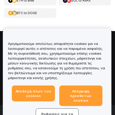
ETH
to
BNB
SOL
to
AVAX
BTC
to
DOGE
Πληροφορίες για
Χρησιμοποιούμε απολύτως απαραίτητα cookies για να
λειτουργεί αυτός ο ιστότοπος και να παραμένει ασφαλής.
Με τη συγκατάθεσή σου, χρησιμοποιούμε επίσης cookies
Υπηρεσίες
λειτουργικότητας, αναλυτικών στοιχείων, μάρκετινγκ και
μέσων κοινωνικής δικτύωσης για να θυμόμαστε τις
Υποστήριξη
ρυθμίσεις σου, να κατανοούμε τη χρήση του ιστοτόπου, να
τον βελτιώνουμε και να υποστηρίζουμε λειτουργίες
μάρκετινγκ και κοινής χρήσης.
Προϊόντα
Αποδοχή όλων των
Απόρριψη
Νομικά
cookies
πρόσθετων
cookies
© 2025-2026 Bybit.eu. All rights reserved.
Ρυθμίσεις για τα