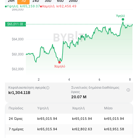
24H
7D
14D
30D
60D
200D
Υψηλή
:
kr
65,159.07
Χαμηλή
:
kr
62,456.49
Τελευταία ενημέρωση στις: 2026-08-08, 04:05 GMT+0
Υψηλότερη τιμή (ATH)
Ιστορικό χαμηλό
kr126,080.00
kr67.81
Κεφαλαιοποίηση αγοράς
Συνολικός δημόσια διαθέσιμος
όγκος
kr1,304.11B
20.07 M
Περίοδος
Υψηλή
Χαμηλή
Μέσο
24 Ώρες
kr65,015.94
kr65,015.94
kr65,015.94
7 ημέρες
kr65,015.94
kr62,802.63
kr63,951.58