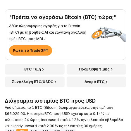
"Πρέπει να αγοράσω Bitcoin (BTC) τώρα;"
Λάβε πληροφορίες αγοράς για το Bitcoin
(BTC) με τη βοήθεια AI και ζωντανή ανάλυση
τιμής BTC προς MDL.
Ρώτα το TradeGPT
BTC Τιμή
Πρόβλεψη τιμής
Συναλλαγή BTC/USDC
Αγορά BTC
Διάγραμμα ισοτιμίας BTC προς USD
Από σήμερα, το 1 BTC (Bitcoin) διαπραγματεύεται στην τιμή των
$65,029.00. Η ισοτιμία BTC προς USD έχει up κατά 0.14% τις
τελευταίες 24 ώρες, increased κατά 4.12% την τελευταία εβδομάδα
και slightly upward κατά 2.90% τις τελευταίες 30 ημέρες.