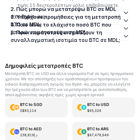
τιμής 15 δευτερολέπτων μόλις επιβεβαιώσετε.
2. Πώς μπορώ να μετατρέψω BTC σε MDL
στο Bybit-eu;
3. Υπάρχουν προμήθειες για τη μετατροπή
BTC σε MDL;
4. Ποιο είναι το ελάχιστο ποσό BTC που
μπορώ να μετατρέψω σε MDL;
5. Ποιοι παράγοντες επηρεάζουν τη
συναλλαγματική ισοτιμία του BTC σε MDL;
Δημοφιλείς μετατροπές BTC
Μετατροπή BTC σε USD και άλλα νομίσματα Fiat σε τιμές πραγματικού
χρόνου. Με την υποστήριξη των ομαδοποιημένων προσφορών του
ειδικού διαπραγματευτή αγοράς του Bybit-eu, μπορείτε να ελέγξετε
την τρέχουσα αξία των BTC και να μετατρέπετε με αυτοπεποίθηση,
απολαμβάνοντας ακριβείς τιμές χωρίς κρυφά spread.
BTC
to
SGD
BTC
to
USD
S$83,114
$65,029
BTC
to
AED
BTC
to
ARS
د.إ238,819
$97,478,649