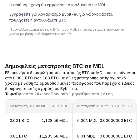
Η αριθμομηχανή θα εμφανίσει το ισοδύναμο σε MDL
Εγγραφείτε για λογαριασμό Bybit-eu για να αγοράσετε,
πουλήσετε ή ανταλλάξετε BTC
Η συναλλαγματική ισοτιμία BTC προς MDL ενημερώνεται σε πραγματικό
χρόνο με βάση τα δεδομένα της αγοράς.
Δημοφιλείς μετατροπές BTC σε MDL
Εξερευνήστε δημοφιλή ποσά μετατροπής BTC σε MDL που κυμαίνονται
από 0,001 BTC έως 100 BTC, με αξίες μετατροπής σε πραγματικό
χρόνο με βάση τις ομαδοποιημένες προσφορές που παρέχει ο ειδικός
διαπραγματευτής αγοράς΄του Bybit-eu.
Τώρα
Πριν από 24 ώρες
Πριν από 1 μήνα
Πριν από 1 έτος
Μετατροπή BTC σε MDL
Αξία MDL
Μετατροπή MDL σε BTC
Αξία BTC
0.001 BTC
1,128.56 MDL
0.001 MDL
0.00000000 BTC
0.01 BTC
11,285.58 MDL
0.01 MDL
0.00000001 BTC