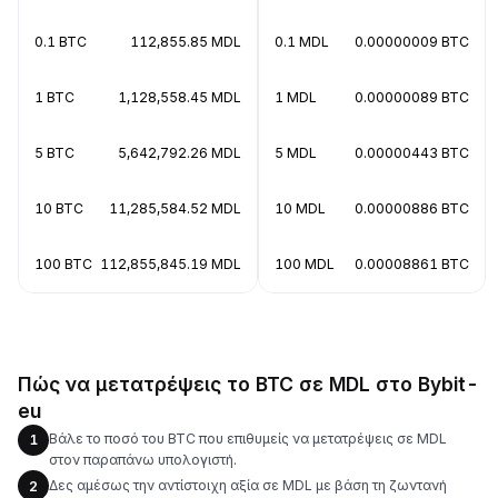
0.1 BTC
112,855.85 MDL
0.1 MDL
0.00000009 BTC
1 BTC
1,128,558.45 MDL
1 MDL
0.00000089 BTC
5 BTC
5,642,792.26 MDL
5 MDL
0.00000443 BTC
10 BTC
11,285,584.52 MDL
10 MDL
0.00000886 BTC
100 BTC
112,855,845.19 MDL
100 MDL
0.00008861 BTC
Πώς να μετατρέψεις το BTC σε MDL στο Bybit-
eu
Βάλε το ποσό του BTC που επιθυμείς να μετατρέψεις σε MDL
1
στον παραπάνω υπολογιστή.
Δες αμέσως την αντίστοιχη αξία σε MDL με βάση τη ζωντανή
2