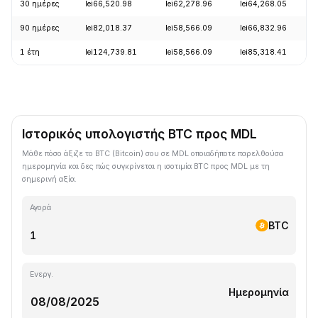
30 ημέρες
lei66,520.98
lei62,278.96
lei64,268.05
90 ημέρες
lei82,018.37
lei58,566.09
lei66,832.96
1 έτη
lei124,739.81
lei58,566.09
lei85,318.41
Ιστορικός υπολογιστής BTC προς MDL
Μάθε πόσο άξιζε το BTC (Bitcoin) σου σε MDL οποιαδήποτε παρελθούσα
ημερομηνία και δες πώς συγκρίνεται η ισοτιμία BTC προς MDL με τη
σημερινή αξία.
Αγορά
BTC
Ενεργ.
Ημερομηνία