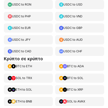
USDC
to
RON
USDC
to
USD
USDC
to
PHP
USDC
to
VND
USDC
to
EUR
USDC
to
GBP
USDC
to
JPY
USDC
to
AUD
USDC
to
CAD
USDC
to
CHF
Κρύπτο σε κρύπτο
BTC
to
ETH
BTC
to
ADA
SOL
to
TRX
BTC
to
SOL
ETH
to
SOL
BTC
to
XRP
ETH
to
BNB
SOL
to
AVAX