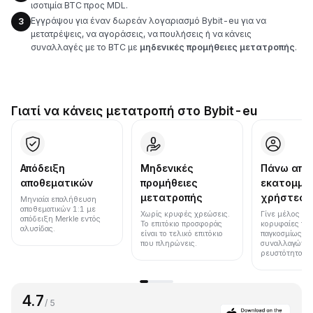
ισοτιμία BTC προς MDL.
Εγγράψου για έναν δωρεάν λογαριασμό Bybit-eu για να
3
μετατρέψεις, να αγοράσεις, να πουλήσεις ή να κάνεις
συναλλαγές με το BTC με
μηδενικές προμήθειες μετατροπής
.
Γιατί να κάνεις μετατροπή στο Bybit-eu
Απόδειξη
Μηδενικές
Πάνω από
αποθεματικών
προμήθειες
εκατομμύ
μετατροπής
χρήστες
Μηνιαία επαλήθευση
αποθεματικών 1:1 με
Χωρίς κρυφές χρεώσεις.
Γίνε μέλος μια
απόδειξη Merkle εντός
Το επιτόκιο προσφοράς
κορυφαίες πλ
αλυσίδας.
είναι το τελικό επιτόκιο
παγκοσμίως σε
που πληρώνεις.
συναλλαγών κ
ρευστότητα.
4.7
/ 5