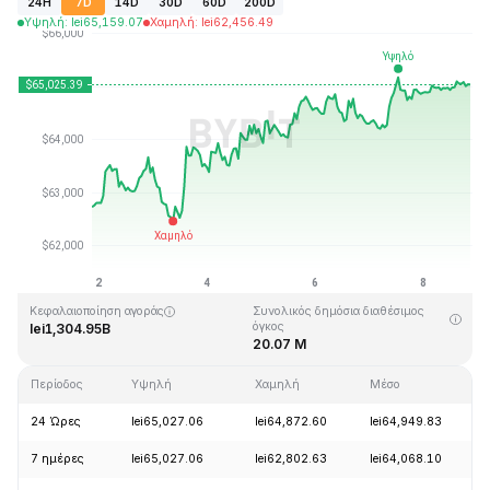
24H
7D
14D
30D
60D
200D
Υψηλή
:
lei
65,159.07
Χαμηλή
:
lei
62,456.49
Τελευταία ενημέρωση στις: 2026-08-08, 20:21 GMT+0
Υψηλότερη τιμή (ATH)
Ιστορικό χαμηλό
lei126,080.00
lei67.81
Κεφαλαιοποίηση αγοράς
Συνολικός δημόσια διαθέσιμος
όγκος
lei1,304.95B
20.07 M
Περίοδος
Υψηλή
Χαμηλή
Μέσο
24 Ώρες
lei65,027.06
lei64,872.60
lei64,949.83
7 ημέρες
lei65,027.06
lei62,802.63
lei64,068.10