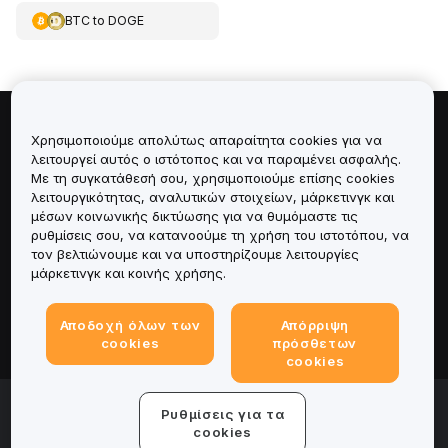
BTC
to
DOGE
Πληροφορίες για
Χρησιμοποιούμε απολύτως απαραίτητα cookies για να
λειτουργεί αυτός ο ιστότοπος και να παραμένει ασφαλής.
Με τη συγκατάθεσή σου, χρησιμοποιούμε επίσης cookies
Υπηρεσίες
λειτουργικότητας, αναλυτικών στοιχείων, μάρκετινγκ και
μέσων κοινωνικής δικτύωσης για να θυμόμαστε τις
Υποστήριξη
ρυθμίσεις σου, να κατανοούμε τη χρήση του ιστοτόπου, να
τον βελτιώνουμε και να υποστηρίζουμε λειτουργίες
μάρκετινγκ και κοινής χρήσης.
Προϊόντα
Αποδοχή όλων των
Απόρριψη
Νομικά
cookies
πρόσθετων
cookies
© 2025-2026 Bybit.eu. All rights reserved.
Ρυθμίσεις για τα
Όροι παροχής υπηρεσιών
|
Όροι απορρήτου
|
Νομική
cookies
σημείωση
|
Κέντρο προτιμήσεων για cookies