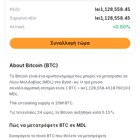
lei1,128,558.45
Άξιζε
lei1,128,558.45
Σημερινή αξία
+
0.00
%
Αλλαγή
Συναλλαγή τώρα
About Bitcoin (BTC)
Το Bitcoin είναι ένα κρυπτονόμισμα που μπορεί να μετατραπεί σε
Λέου Μολδαβίας (MDL) στο Bybit-eu. Η τρέχουσα
συναλλαγματική ισοτιμία είναι 1 BTC = lei1,128,558.4518760103
MDL.
The circulating supply is 20M BTC.
Τις τελευταίες 24 ώρες, το Bitcoin αυξήθηκε κατά 0.15%.
Πώς να μετατρέψετε BTC σε MDL
Εισαγάγετε το ποσό BTC που θέλετε να μετατρέψετε