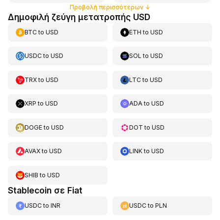
Προβολή περισσότερων
↓
Δημοφιλή ζεύγη μετατροπής USD
BTC
to
USD
ETH
to
USD
USDC
to
USD
SOL
to
USD
TRX
to
USD
LTC
to
USD
XRP
to
USD
ADA
to
USD
DOGE
to
USD
DOT
to
USD
AVAX
to
USD
LINK
to
USD
SHIB
to
USD
Stablecoin σε Fiat
USDC
to
INR
USDC
to
PLN