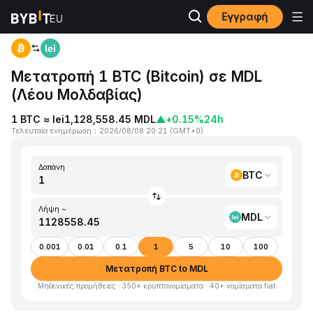
Εγγραφή
Αρχική
BTC to MDL
Μετατροπή 1 BTC (Bitcoin) σε MDL
(Λέου Μολδαβίας)
1 BTC ≈ lei1,128,558.45 MDL
▲
+0.15%
24h
Τελευταία ενημέρωση
：
2026/08/08 20:21
(
GMT+0
)
Δαπάνη
BTC
Λήψη ~
MDL
0.001
0.01
0.1
1
5
10
100
Μετατροπή BTC to MDL
Μηδενικές προμήθειες · 350+ κρυπτονομίσματα · 40+ νομίσματα fiat