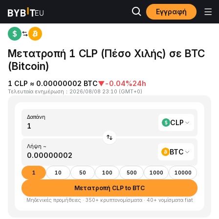
Εγγραφή
Αρχική
CLP to BTC
Μετατροπή 1 CLP (Πέσο Χιλής) σε BTC
(Bitcoin)
1 CLP ≈ 0.00000002 BTC
▼
-0.04%
24h
Τελευταία ενημέρωση
：
2026/08/08 23:10
(
GMT+0
)
Δαπάνη
CLP
Λήψη ~
BTC
1
10
50
100
500
1000
10000
Μετατροπή CLP to BTC
Μηδενικές προμήθειες · 350+ κρυπτονομίσματα · 40+ νομίσματα fiat