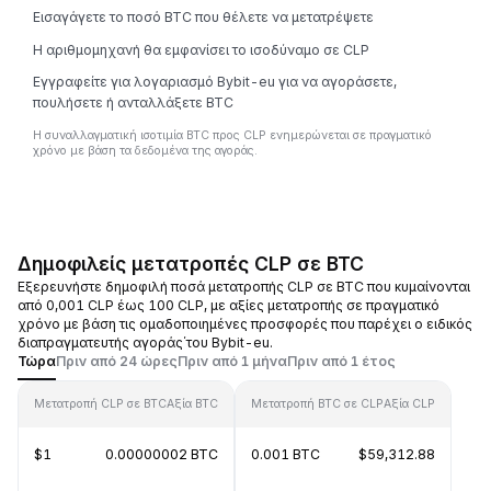
Εισαγάγετε το ποσό BTC που θέλετε να μετατρέψετε
Η αριθμομηχανή θα εμφανίσει το ισοδύναμο σε CLP
Εγγραφείτε για λογαριασμό Bybit-eu για να αγοράσετε,
πουλήσετε ή ανταλλάξετε BTC
Η συναλλαγματική ισοτιμία BTC προς CLP ενημερώνεται σε πραγματικό
χρόνο με βάση τα δεδομένα της αγοράς.
Δημοφιλείς μετατροπές CLP σε BTC
Εξερευνήστε δημοφιλή ποσά μετατροπής CLP σε BTC που κυμαίνονται
από 0,001 CLP έως 100 CLP, με αξίες μετατροπής σε πραγματικό
χρόνο με βάση τις ομαδοποιημένες προσφορές που παρέχει ο ειδικός
διαπραγματευτής αγοράς΄του Bybit-eu.
Τώρα
Πριν από 24 ώρες
Πριν από 1 μήνα
Πριν από 1 έτος
Μετατροπή CLP σε BTC
Αξία BTC
Μετατροπή BTC σε CLP
Αξία CLP
$1
0.00000002 BTC
0.001 BTC
$59,312.88