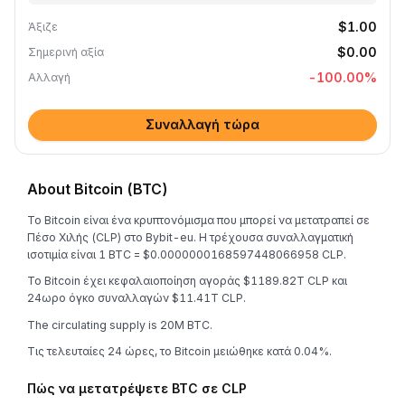
$1.00
Άξιζε
$0.00
Σημερινή αξία
-100.00
%
Αλλαγή
Συναλλαγή τώρα
About Bitcoin (BTC)
Το Bitcoin είναι ένα κρυπτονόμισμα που μπορεί να μετατραπεί σε
Πέσο Χιλής (CLP) στο Bybit-eu. Η τρέχουσα συναλλαγματική
ισοτιμία είναι 1 BTC = $0.0000000168597448066958 CLP.
Το Bitcoin έχει κεφαλαιοποίηση αγοράς $1189.82T CLP και
24ωρο όγκο συναλλαγών $11.41T CLP.
The circulating supply is 20M BTC.
Τις τελευταίες 24 ώρες, το Bitcoin μειώθηκε κατά 0.04%.
Πώς να μετατρέψετε BTC σε CLP