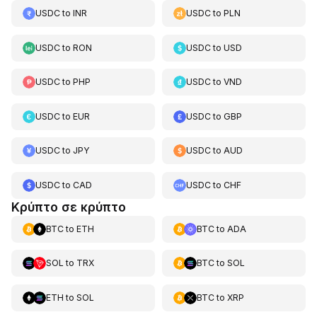
USDC
to
INR
USDC
to
PLN
USDC
to
RON
USDC
to
USD
USDC
to
PHP
USDC
to
VND
USDC
to
EUR
USDC
to
GBP
USDC
to
JPY
USDC
to
AUD
USDC
to
CAD
USDC
to
CHF
Κρύπτο σε κρύπτο
BTC
to
ETH
BTC
to
ADA
SOL
to
TRX
BTC
to
SOL
ETH
to
SOL
BTC
to
XRP