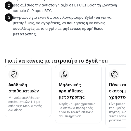
Δες αμέσως την αντίστοιχη αξία σε BTC με βάση τη ζωντανή
2
ισοτιμία CLP προς BTC.
Εγγράψου για έναν δωρεάν λογαριασμό Bybit-eu για να
3
μετατρέψεις, να αγοράσεις, να πουλήσεις ή να κάνεις
συναλλαγές με το crypto με
μηδενικές προμήθειες
μετατροπής
.
Γιατί να κάνεις μετατροπή στο Bybit-eu
Απόδειξη
Μηδενικές
Πάνω από
αποθεματικών
προμήθειες
εκατομμύ
μετατροπής
χρήστες
Μηνιαία επαλήθευση
αποθεματικών 1:1 με
Χωρίς κρυφές χρεώσεις.
Γίνε μέλος μια
απόδειξη Merkle εντός
Το επιτόκιο προσφοράς
κορυφαίες πλ
αλυσίδας.
είναι το τελικό επιτόκιο
παγκοσμίως σε
που πληρώνεις.
συναλλαγών κ
ρευστότητα.