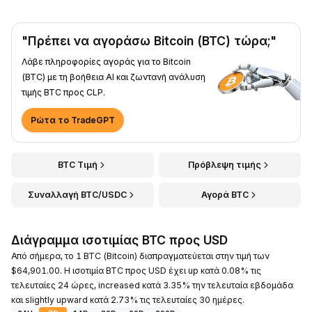
"Πρέπει να αγοράσω Bitcoin (BTC) τώρα;"
Λάβε πληροφορίες αγοράς για το Bitcoin
(BTC) με τη βοήθεια AI και ζωντανή ανάλυση
τιμής BTC προς CLP.
Ρώτα το TradeGPT
BTC Τιμή
Πρόβλεψη τιμής
Συναλλαγή BTC/USDC
Αγορά BTC
Διάγραμμα ισοτιμίας BTC προς USD
Από σήμερα, το 1 BTC (Bitcoin) διαπραγματεύεται στην τιμή των
$64,901.00. Η ισοτιμία BTC προς USD έχει up κατά 0.08% τις
τελευταίες 24 ώρες, increased κατά 3.35% την τελευταία εβδομάδα
και slightly upward κατά 2.73% τις τελευταίες 30 ημέρες.