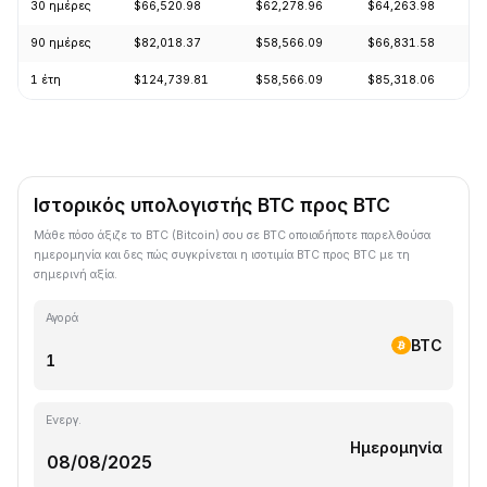
30 ημέρες
$66,520.98
$62,278.96
$64,263.98
+
90 ημέρες
$82,018.37
$58,566.09
$66,831.58
+
1 έτη
$124,739.81
$58,566.09
$85,318.06
-
Ιστορικός υπολογιστής BTC προς BTC
Μάθε πόσο άξιζε το BTC (Bitcoin) σου σε BTC οποιαδήποτε παρελθούσα
ημερομηνία και δες πώς συγκρίνεται η ισοτιμία BTC προς BTC με τη
σημερινή αξία.
Αγορά
BTC
Ενεργ.
Ημερομηνία