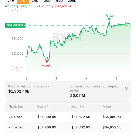
24H
7D
14D
30D
60D
200D
Υψηλή
:
$
65,159.07
Χαμηλή
:
$
62,456.49
Τελευταία ενημέρωση στις: 2026-08-08, 23:10 GMT+0
Υψηλότερη τιμή (ATH)
Ιστορικό χαμηλό
$126,080.00
$67.81
Κεφαλαιοποίηση αγοράς
Συνολικός δημόσια διαθέσιμος
όγκος
$1,302.40B
20.07 M
Περίοδος
Υψηλή
Χαμηλή
Μέσο
Α
24 Ώρες
$64,900.89
$64,872.60
$64,886.74
+
7 ημέρες
$64,900.89
$62,802.63
$64,052.33
+