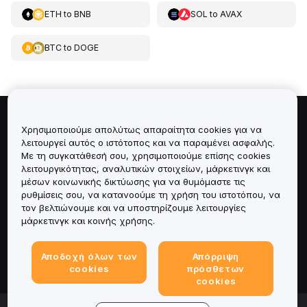
ETH
to
BNB
SOL
to
AVAX
BTC
to
DOGE
Πληροφορίες για
Χρησιμοποιούμε απολύτως απαραίτητα cookies για να
λειτουργεί αυτός ο ιστότοπος και να παραμένει ασφαλής.
Με τη συγκατάθεσή σου, χρησιμοποιούμε επίσης cookies
Υπηρεσίες
λειτουργικότητας, αναλυτικών στοιχείων, μάρκετινγκ και
μέσων κοινωνικής δικτύωσης για να θυμόμαστε τις
Υποστήριξη
ρυθμίσεις σου, να κατανοούμε τη χρήση του ιστοτόπου, να
τον βελτιώνουμε και να υποστηρίζουμε λειτουργίες
μάρκετινγκ και κοινής χρήσης.
Προϊόντα
Αποδοχή όλων των
Απόρριψη
Νομικά
cookies
πρόσθετων
cookies