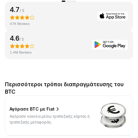
4.7
/ 5
47K Reviews
4.6
/ 5
1.4M Reviews
Περισσότεροι τρόποι διαπραγμάτευσης του
BTC
Αγόρασε BTC με Fiat
Αγόρασε εύκολα μέσω τραπεζικής κάρτας ή
τραπεζικής μεταφοράς.