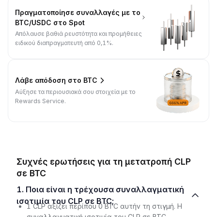
Πραγματοποίησε συναλλαγές με το
BTC/USDC στο Spot
Απόλαυσε βαθιά ρευστότητα και προμήθειες
ειδικού διαπραγματευτή από 0,1%.
Λάβε απόδοση στο BTC
Αύξησε τα περιουσιακά σου στοιχεία με το
Rewards Service.
Συχνές ερωτήσεις για τη μετατροπή CLP
σε BTC
1. Ποια είναι η τρέχουσα συναλλαγματική
ισοτιμία του CLP σε BTC;
1 CLP αξίζει περίπου 0 BTC αυτήν τη στιγμή. Η
συναλλαγματική ισοτιμία του CLP σε BTC