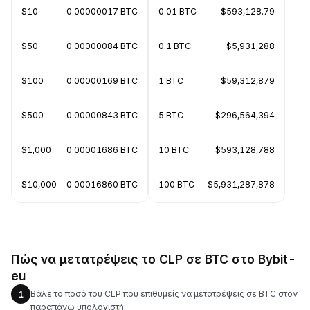
$10
0.00000017 BTC
0.01 BTC
$593,128.79
$50
0.00000084 BTC
0.1 BTC
$5,931,288
$100
0.00000169 BTC
1 BTC
$59,312,879
$500
0.00000843 BTC
5 BTC
$296,564,394
$1,000
0.00001686 BTC
10 BTC
$593,128,788
$10,000
0.00016860 BTC
100 BTC
$5,931,287,878
Πώς να μετατρέψεις το CLP σε BTC στο Bybit-
eu
Βάλε το ποσό του CLP που επιθυμείς να μετατρέψεις σε BTC στον
1
παραπάνω υπολογιστή.