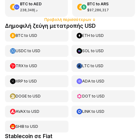
BTC
to
AED
BTC
to
ARS
د.إ238,348
$97,286,317
Προβολή περισσότερων
↓
Δημοφιλή ζεύγη μετατροπής USD
BTC
to
USD
ETH
to
USD
USDC
to
USD
SOL
to
USD
TRX
to
USD
LTC
to
USD
XRP
to
USD
ADA
to
USD
DOGE
to
USD
DOT
to
USD
AVAX
to
USD
LINK
to
USD
SHIB
to
USD
Stablecoin σε Fiat