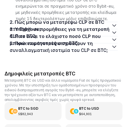
ενημερώνεται σε πραγματικό χρόνο στο Bybit-eu,
με μηδενικές προμήθειες μετατροπής και κλείδωμα
τιμής 15 δευτερολέπτων μόλις επιβεβαιώσετε.
2. Πώς μπορώ να μετατρέψω CLP σε BTC
στο Bybit-eu;
3. Υπάρχουν προμήθειες για τη μετατροπή
CLP σε BTC;
4. Ποιο είναι το ελάχιστο ποσό CLP που
μπορώ να μετατρέψω σε BTC;
5. Ποιοι παράγοντες επηρεάζουν τη
συναλλαγματική ισοτιμία του CLP σε BTC;
Δημοφιλείς μετατροπές BTC
Μετατροπή BTC σε USD και άλλα νομίσματα Fiat σε τιμές πραγματικού
χρόνου. Με την υποστήριξη των ομαδοποιημένων προσφορών του
ειδικού διαπραγματευτή αγοράς του Bybit-eu, μπορείτε να ελέγξετε
την τρέχουσα αξία των BTC και να μετατρέπετε με αυτοπεποίθηση,
απολαμβάνοντας ακριβείς τιμές χωρίς κρυφά spread.
BTC
to
SGD
BTC
to
USD
S$82,943
$64,901