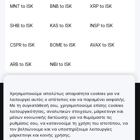
MNT to ISK
BNB to ISK
XRP to ISK
SHIB to ISK
KAS to ISK
INSP to ISK
CSPR to ISK
BOME to ISK
AVAX to ISK
ARB to ISK
NIBI to ISK
Χρησιμοποιούμε απολύτως απαραίτητα cookies για να
Πληροφορίες για
λειτουργεί αυτός ο ιστότοπος και να παραμένει ασφαλής.
Με τη συγκατάθεσή σου, χρησιμοποιούμε επίσης cookies
λειτουργικότητας, αναλυτικών στοιχείων, μάρκετινγκ και
Υπηρεσίες
μέσων κοινωνικής δικτύωσης για να θυμόμαστε τις
ρυθμίσεις σου, να κατανοούμε τη χρήση του ιστοτόπου, να
Υποστήριξη
τον βελτιώνουμε και να υποστηρίζουμε λειτουργίες
μάρκετινγκ και κοινής χρήσης.