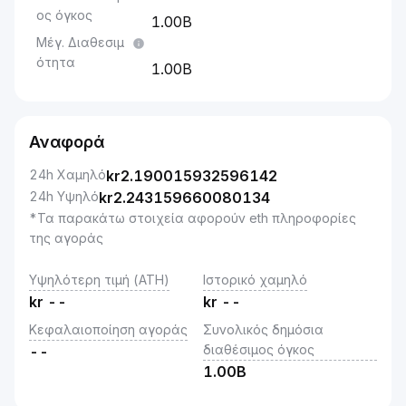
ος όγκος
1.00B
Μέγ. Διαθεσιμ
ότητα
1.00B
Αναφορά
24h Χαμηλό
kr
2.190015932596142
24h Υψηλό
kr
2.243159660080134
*Τα παρακάτω στοιχεία αφορούν eth πληροφορίες
της αγοράς
Υψηλότερη τιμή (ATH)
Ιστορικό χαμηλό
kr
--
kr
--
Κεφαλαιοποίηση αγοράς
Συνολικός δημόσια
διαθέσιμος όγκος
--
1.00B