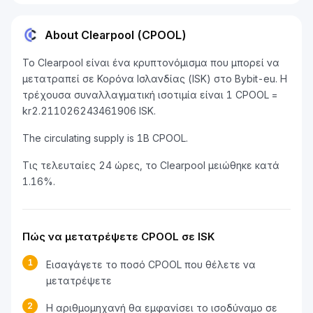
About Clearpool (CPOOL)
Το Clearpool είναι ένα κρυπτονόμισμα που μπορεί να
μετατραπεί σε Κορόνα Ισλανδίας (ISK) στο Bybit-eu. Η
τρέχουσα συναλλαγματική ισοτιμία είναι 1 CPOOL =
kr2.211026243461906 ISK.
The circulating supply is 1B CPOOL.
Τις τελευταίες 24 ώρες, το Clearpool μειώθηκε κατά
1.16%.
Πώς να μετατρέψετε CPOOL σε ISK
1
Εισαγάγετε το ποσό CPOOL που θέλετε να
μετατρέψετε
2
Η αριθμομηχανή θα εμφανίσει το ισοδύναμο σε