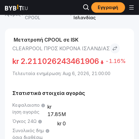
Εγγραφή
Clearpool Τιμή
Clearpool to Κορόνα
Αγορές
CPOOL
Ισλανδίας
Μετατροπή CPOOL σε ISK
CLEARPOOL ΠΡΟΣ ΚΟΡΌΝΑ ΙΣΛΑΝΔΊΑΣ
kr
2.211026243461906
-1.16%
Τελευταία ενημέρωση: Aug 6, 2026, 21:00:00
Στατιστικά στοιχεία αγοράς
Κεφαλαιοπο
ίηση αγοράς
17.85M
Όγκος 24Ω
0
Συνολικός δημ
όσια διαθέσιμ