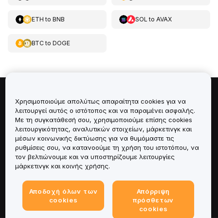
ETH
to
BNB
SOL
to
AVAX
BTC
to
DOGE
Πληροφορίες για
Χρησιμοποιούμε απολύτως απαραίτητα cookies για να
λειτουργεί αυτός ο ιστότοπος και να παραμένει ασφαλής.
Με τη συγκατάθεσή σου, χρησιμοποιούμε επίσης cookies
Υπηρεσίες
λειτουργικότητας, αναλυτικών στοιχείων, μάρκετινγκ και
μέσων κοινωνικής δικτύωσης για να θυμόμαστε τις
Υποστήριξη
ρυθμίσεις σου, να κατανοούμε τη χρήση του ιστοτόπου, να
τον βελτιώνουμε και να υποστηρίζουμε λειτουργίες
μάρκετινγκ και κοινής χρήσης.
Προϊόντα
Αποδοχή όλων των
Απόρριψη
Νομικά
cookies
πρόσθετων
cookies