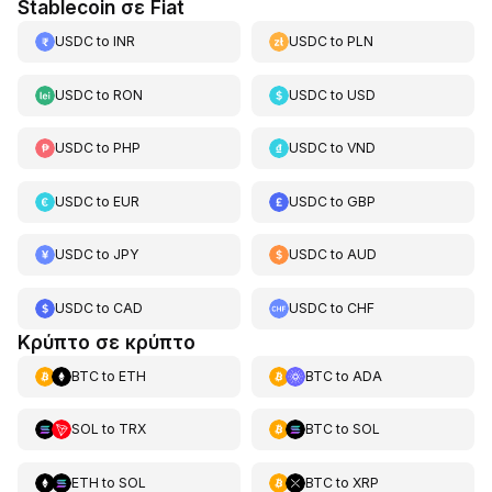
Stablecoin σε Fiat
USDC
to
INR
USDC
to
PLN
USDC
to
RON
USDC
to
USD
USDC
to
PHP
USDC
to
VND
USDC
to
EUR
USDC
to
GBP
USDC
to
JPY
USDC
to
AUD
USDC
to
CAD
USDC
to
CHF
Κρύπτο σε κρύπτο
BTC
to
ETH
BTC
to
ADA
SOL
to
TRX
BTC
to
SOL
ETH
to
SOL
BTC
to
XRP