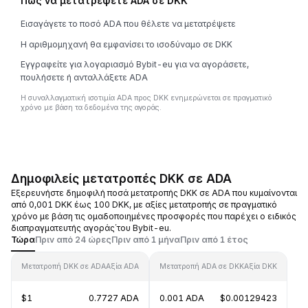
Πώς να μετατρέψετε ADA σε DKK
Εισαγάγετε το ποσό ADA που θέλετε να μετατρέψετε
Η αριθμομηχανή θα εμφανίσει το ισοδύναμο σε DKK
Εγγραφείτε για λογαριασμό Bybit-eu για να αγοράσετε,
πουλήσετε ή ανταλλάξετε ADA
Η συναλλαγματική ισοτιμία ADA προς DKK ενημερώνεται σε πραγματικό
χρόνο με βάση τα δεδομένα της αγοράς.
Δημοφιλείς μετατροπές DKK σε ADA
Εξερευνήστε δημοφιλή ποσά μετατροπής DKK σε ADA που κυμαίνονται
από 0,001 DKK έως 100 DKK, με αξίες μετατροπής σε πραγματικό
χρόνο με βάση τις ομαδοποιημένες προσφορές που παρέχει ο ειδικός
διαπραγματευτής αγοράς΄του Bybit-eu.
Τώρα
Πριν από 24 ώρες
Πριν από 1 μήνα
Πριν από 1 έτος
Μετατροπή DKK σε ADA
Αξία ADA
Μετατροπή ADA σε DKK
Αξία DKK
$1
0.7727 ADA
0.001 ADA
$0.00129423