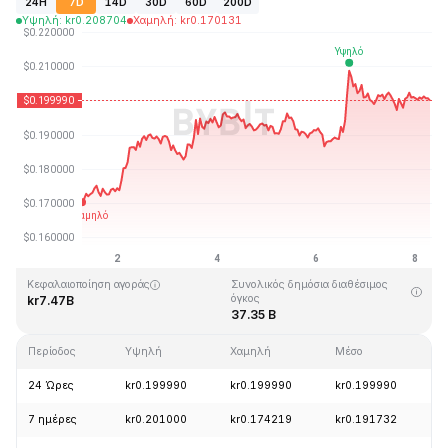
24H
7D
14D
30D
60D
200D
Υψηλή
:
kr
0.208704
Χαμηλή
:
kr
0.170131
Τελευταία ενημέρωση στις: 2026-08-08, 06:42 GMT+0
Υψηλότερη τιμή (ATH)
Ιστορικό χαμηλό
kr3.09
kr0.019253
Κεφαλαιοποίηση αγοράς
Συνολικός δημόσια διαθέσιμος
όγκος
kr7.47B
37.35 B
Περίοδος
Υψηλή
Χαμηλή
Μέσο
Α
24 Ώρες
kr0.199990
kr0.199990
kr0.199990
-
7 ημέρες
kr0.201000
kr0.174219
kr0.191732
+