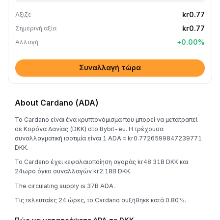
kr0.77
Άξιζε
kr0.77
Σημερινή αξία
+
0.00
%
Αλλαγή
Συναλλαγή τώρα
About Cardano (ADA)
Το Cardano είναι ένα κρυπτονόμισμα που μπορεί να μετατραπεί
σε Κορόνα Δανίας (DKK) στο Bybit-eu. Η τρέχουσα
συναλλαγματική ισοτιμία είναι 1 ADA = kr0.7726599847239771
DKK.
Το Cardano έχει κεφαλαιοποίηση αγοράς kr48.31B DKK και
24ωρο όγκο συναλλαγών kr2.18B DKK.
The circulating supply is 37B ADA.
Τις τελευταίες 24 ώρες, το Cardano αυξήθηκε κατά 0.80%.