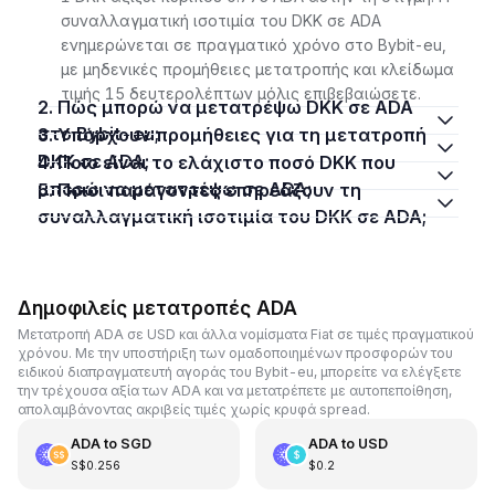
συναλλαγματική ισοτιμία του DKK σε ADA
ενημερώνεται σε πραγματικό χρόνο στο Bybit-eu,
με μηδενικές προμήθειες μετατροπής και κλείδωμα
τιμής 15 δευτερολέπτων μόλις επιβεβαιώσετε.
2. Πώς μπορώ να μετατρέψω DKK σε ADA
στο Bybit-eu;
3. Υπάρχουν προμήθειες για τη μετατροπή
DKK σε ADA;
4. Ποιο είναι το ελάχιστο ποσό DKK που
μπορώ να μετατρέψω σε ADA;
5. Ποιοι παράγοντες επηρεάζουν τη
συναλλαγματική ισοτιμία του DKK σε ADA;
Δημοφιλείς μετατροπές ADA
Μετατροπή ADA σε USD και άλλα νομίσματα Fiat σε τιμές πραγματικού
χρόνου. Με την υποστήριξη των ομαδοποιημένων προσφορών του
ειδικού διαπραγματευτή αγοράς του Bybit-eu, μπορείτε να ελέγξετε
την τρέχουσα αξία των ADA και να μετατρέπετε με αυτοπεποίθηση,
απολαμβάνοντας ακριβείς τιμές χωρίς κρυφά spread.
ADA
to
SGD
ADA
to
USD
S$0.256
$0.2