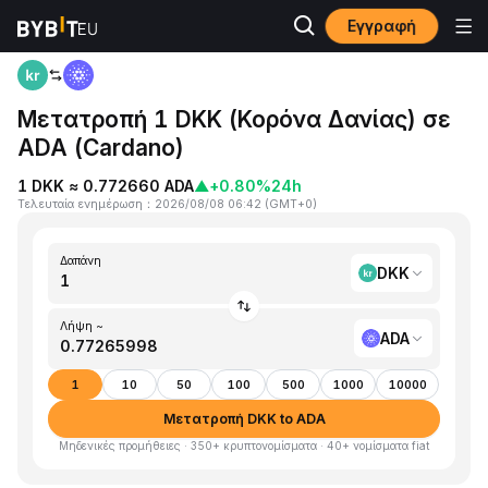
Εγγραφή
Αρχική
DKK to ADA
Μετατροπή 1 DKK (Κορόνα Δανίας) σε
ADA (Cardano)
1 DKK ≈ 0.772660 ADA
▲
+0.80%
24h
Τελευταία ενημέρωση
：
2026/08/08 06:42
(
GMT+0
)
Δαπάνη
DKK
Λήψη ~
ADA
1
10
50
100
500
1000
10000
Μετατροπή DKK to ADA
Μηδενικές προμήθειες · 350+ κρυπτονομίσματα · 40+ νομίσματα fiat