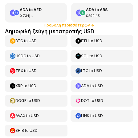
ADA
to
AED
ADA
to
ARS
د.إ0.734
$299.45
Προβολή περισσότερων
↓
Δημοφιλή ζεύγη μετατροπής USD
BTC
to
USD
ETH
to
USD
USDC
to
USD
SOL
to
USD
TRX
to
USD
LTC
to
USD
XRP
to
USD
ADA
to
USD
DOGE
to
USD
DOT
to
USD
AVAX
to
USD
LINK
to
USD
SHIB
to
USD