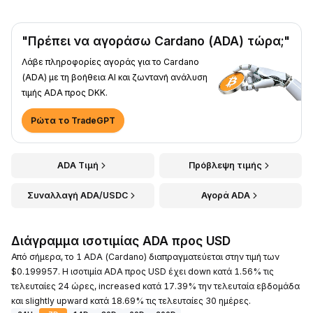
"Πρέπει να αγοράσω Cardano (ADA) τώρα;"
Λάβε πληροφορίες αγοράς για το Cardano
(ADA) με τη βοήθεια AI και ζωντανή ανάλυση
τιμής ADA προς DKK.
Ρώτα το TradeGPT
ADA Τιμή
Πρόβλεψη τιμής
Συναλλαγή ADA/USDC
Αγορά ADA
Διάγραμμα ισοτιμίας ADA προς USD
Από σήμερα, το 1 ADA (Cardano) διαπραγματεύεται στην τιμή των
$0.199957. Η ισοτιμία ADA προς USD έχει down κατά 1.56% τις
τελευταίες 24 ώρες, increased κατά 17.39% την τελευταία εβδομάδα
και slightly upward κατά 18.69% τις τελευταίες 30 ημέρες.