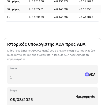
30 ημέρες
kr0.201000
kr0.155777
kr0.171620
+
90 ημέρες
kr0.282461
kr0.143637
kr0.189551
+
1 έτη
kr0.963099
kr0.143637
kr0.412843
-
Ιστορικός υπολογιστής ADA προς ADA
Μάθε πόσο άξιζε το ADA (Cardano) σου σε ADA οποιαδήποτε παρελθούσα
ημερομηνία και δες πώς συγκρίνεται η ισοτιμία ADA προς ADA με τη
σημερινή αξία.
Αγορά
ADA
Ενεργ.
Ημερομηνία