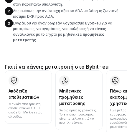
στον παραπάνω υπολογιστή.
Δες αμέσως την αντίστοιχη αξία σε ADA με βάση τη ζωντανή
2
ισοτιμία DKK προς ADA.
Εγγράψου για έναν δωρεάν λογαριασμό Bybit-eu για να
3
μετατρέψεις, να αγοράσεις, να πουλήσεις ή να κάνεις
συναλλαγές με το crypto με
μηδενικές προμήθειες
μετατροπής
.
Γιατί να κάνεις μετατροπή στο Bybit-eu
Απόδειξη
Μηδενικές
Πάνω από
αποθεματικών
προμήθειες
εκατομμύ
μετατροπής
χρήστες
Μηνιαία επαλήθευση
αποθεματικών 1:1 με
Χωρίς κρυφές χρεώσεις.
Γίνε μέλος μια
απόδειξη Merkle εντός
Το επιτόκιο προσφοράς
κορυφαίες πλ
αλυσίδας.
είναι το τελικό επιτόκιο
παγκοσμίως σε
που πληρώνεις.
συναλλαγών κ
ρευστότητα.