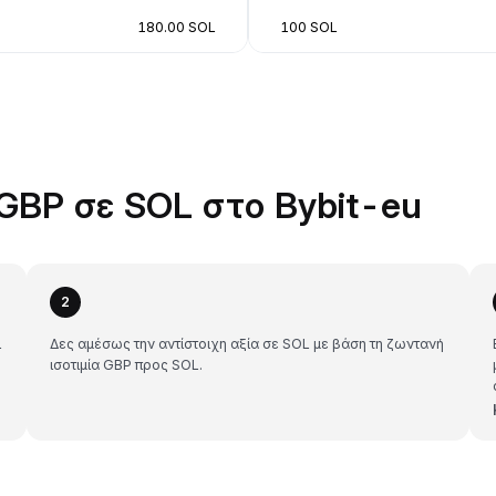
180.00 SOL
100 SOL
GBP σε SOL στο Bybit-eu
2
L
Δες αμέσως την αντίστοιχη αξία σε SOL με βάση τη ζωντανή
ισοτιμία GBP προς SOL.