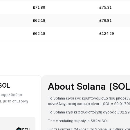
£71.89
£75.31
£62.18
£76.81
£62.18
£124.29
About Solana (SOL
SOL
ε παρελθούσα
Το Solana είναι ένα κρυπτονόμισμα που μπορεί 
L με τη σημερινή
συναλλαγματική ισοτιμία είναι 1 SOL = £0.0
Το Solana έχει κεφαλαιοποίηση αγοράς £32.2
The circulating supply is 582M SOL.
SOL
Τις τελευταίες 24 ώρες, το Solana μειώθηκε κα