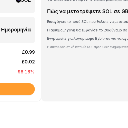
Πώς να μετατρέψετε SOL σε G
Εισαγάγετε το ποσό SOL που θέλετε να μετατρ
Ημερομηνία
Η αριθμομηχανή θα εμφανίσει το ισοδύναμο σε
Εγγραφείτε για λογαριασμό Bybit-eu για να α
Η συναλλαγματική ισοτιμία SOL προς GBP ενημερώνετα
£0.99
£0.02
-98.18
%