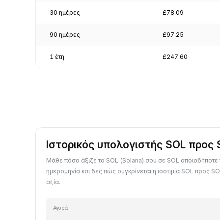
30 ημέρες
£78.09
90 ημέρες
£97.25
1 έτη
£247.60
Ιστορικός υπολογιστής SOL προς 
Μάθε πόσο άξιζε το SOL (Solana) σου σε SOL οποιαδήποτ
ημερομηνία και δες πώς συγκρίνεται η ισοτιμία SOL προς SO
αξία.
Αγορά