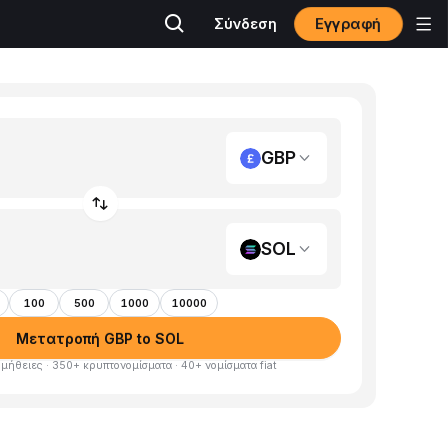
Εγγραφή
Σύνδεση
GBP
SOL
100
500
1000
10000
Μετατροπή GBP to SOL
μήθειες · 350+ κρυπτονομίσματα · 40+ νομίσματα fiat