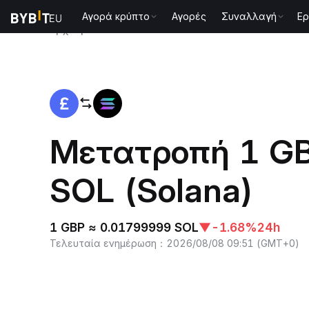
Αγορά κρύπτο
Αγορές
Συναλλαγή
Ερ
Αρχική
GBP to SOL
Μετατροπή 1 GB
SOL (Solana)
1 GBP ≈ 0.01799999 SOL
▼
-1.68%
24h
Τελευταία ενημέρωση
：
2026/08/08 09:51
(
GMT+0
)