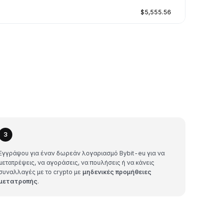
$5,555.56
3
Εγγράψου για έναν δωρεάν λογαριασμό Bybit-eu για να
μετατρέψεις, να αγοράσεις, να πουλήσεις ή να κάνεις
συναλλαγές με το crypto με
μηδενικές προμήθειες
μετατροπής
.