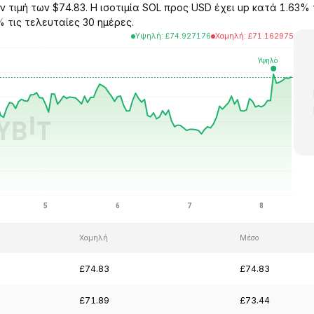
 τιμή των $74.83. Η ισοτιμία SOL προς USD έχει up κατά 1.63%
 τις τελευταίες 30 ημέρες.
Υψηλή
:
£
74.927176
Χαμηλή
:
£
71.162975
Χαμηλή
Μέσο
£74.83
£74.83
£71.89
£73.44