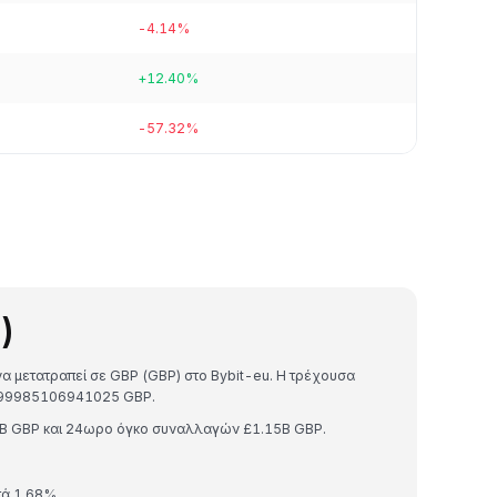
-4.14%
+12.40%
-57.32%
)
να μετατραπεί σε GBP (GBP) στο Bybit-eu. Η τρέχουσα
17999985106941025 GBP.
9B GBP και 24ωρο όγκο συναλλαγών £1.15B GBP.
τά 1.68%.