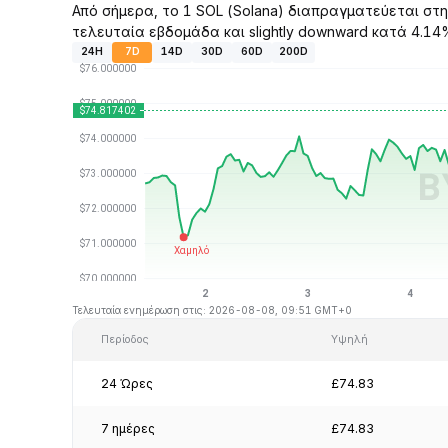
Από σήμερα, το 1 SOL (Solana) διαπραγματεύεται στην
τελευταία εβδομάδα και slightly downward κατά 4.14%
24H
7D
14D
30D
60D
200D
Τελευταία ενημέρωση στις: 2026-08-08, 09:51 GMT+0
Περίοδος
Υψηλή
24 Ώρες
£74.83
7 ημέρες
£74.83