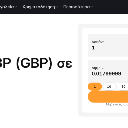
γαλεία
Χρηματοδότηση
Περισσότερα
Δαπάνη
P (GBP) σε
Λήψη ~
1
10
50
Μηδενικές προ