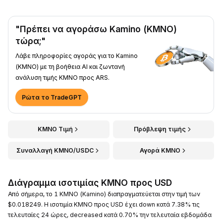
"Πρέπει να αγοράσω Kamino (KMNO)
τώρα;"
Λάβε πληροφορίες αγοράς για το Kamino
(KMNO) με τη βοήθεια AI και ζωντανή
ανάλυση τιμής KMNO προς ARS.
Ρώτα το TradeGPT
KMNO Τιμή
Πρόβλεψη τιμής
Συναλλαγή KMNO/USDC
Αγορά KMNO
Διάγραμμα ισοτιμίας KMNO προς USD
Από σήμερα, το 1 KMNO (Kamino) διαπραγματεύεται στην τιμή των
$0.018249. Η ισοτιμία KMNO προς USD έχει down κατά 7.38% τις
τελευταίες 24 ώρες, decreased κατά 0.70% την τελευταία εβδομάδα