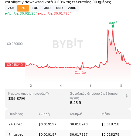
και slightly downward κατά 9.33% τις τελευταίες 30 ημέρες.
24H
7D
14D
30D
60D
200D
Υψηλή
:
$
0.021264
Χαμηλή
:
$
0.017904
Τελευταία ενημέρωση στις: 2026-08-08, 14:40 GMT+0
Υψηλότερη τιμή (ATH)
Ιστορικό χαμηλό
$0.247842
$0.013427
Κεφαλαιοποίηση αγοράς
Συνολικός δημόσια διαθέσιμος
όγκος
$95.87M
5.25 B
Περίοδος
Υψηλή
Χαμηλή
Μέσο
Α
24 Ώρες
$0.019197
$0.018240
$0.018718
-
7 ημέρες
$0.019197
$0.017957
$0.018279
-