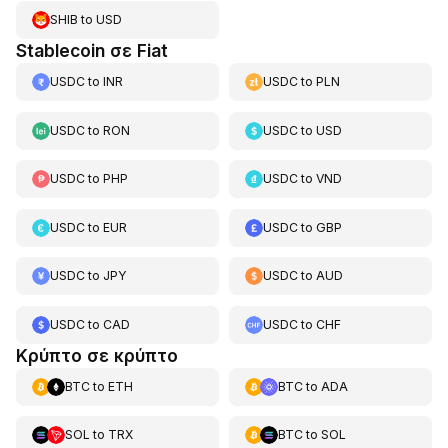
SHIB
to
USD
Stablecoin σε Fiat
USDC
to
INR
USDC
to
PLN
USDC
to
RON
USDC
to
USD
USDC
to
PHP
USDC
to
VND
USDC
to
EUR
USDC
to
GBP
USDC
to
JPY
USDC
to
AUD
USDC
to
CAD
USDC
to
CHF
Κρύπτο σε κρύπτο
BTC
to
ETH
BTC
to
ADA
SOL
to
TRX
BTC
to
SOL