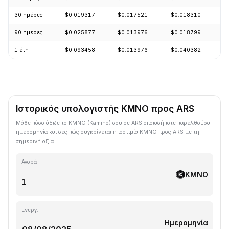
30 ημέρες
$0.019317
$0.017521
$0.018310
-
90 ημέρες
$0.025877
$0.013976
$0.018799
+
1 έτη
$0.093458
$0.013976
$0.040382
-
Ιστορικός υπολογιστής KMNO προς ARS
Μάθε πόσο άξιζε το KMNO (Kamino) σου σε ARS οποιαδήποτε παρελθούσα
ημερομηνία και δες πώς συγκρίνεται η ισοτιμία KMNO προς ARS με τη
σημερινή αξία.
Αγορά
KMNO
Ενεργ.
Ημερομηνία