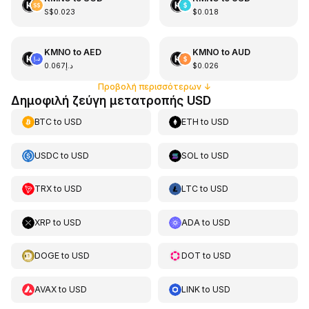
S$0.023
$0.018
KMNO
to
AED
KMNO
to
AUD
د.إ0.067
$0.026
Προβολή περισσότερων
↓
Δημοφιλή ζεύγη μετατροπής USD
BTC
to
USD
ETH
to
USD
USDC
to
USD
SOL
to
USD
TRX
to
USD
LTC
to
USD
XRP
to
USD
ADA
to
USD
DOGE
to
USD
DOT
to
USD
AVAX
to
USD
LINK
to
USD