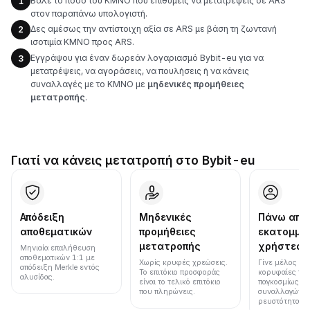
Βάλε το ποσό του KMNO που επιθυμείς να μετατρέψεις σε ARS
1
στον παραπάνω υπολογιστή.
Δες αμέσως την αντίστοιχη αξία σε ARS με βάση τη ζωντανή
2
ισοτιμία KMNO προς ARS.
Εγγράψου για έναν δωρεάν λογαριασμό Bybit-eu για να
3
μετατρέψεις, να αγοράσεις, να πουλήσεις ή να κάνεις
συναλλαγές με το KMNO με
μηδενικές προμήθειες
μετατροπής
.
Γιατί να κάνεις μετατροπή στο Bybit-eu
Απόδειξη
Μηδενικές
Πάνω από
αποθεματικών
προμήθειες
εκατομμύ
μετατροπής
χρήστες
Μηνιαία επαλήθευση
αποθεματικών 1:1 με
Χωρίς κρυφές χρεώσεις.
Γίνε μέλος μια
απόδειξη Merkle εντός
Το επιτόκιο προσφοράς
κορυφαίες πλ
αλυσίδας.
είναι το τελικό επιτόκιο
παγκοσμίως σε
που πληρώνεις.
συναλλαγών κ
ρευστότητα.