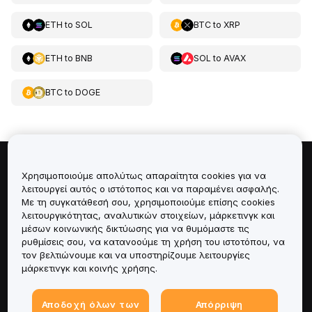
ETH
to
SOL
BTC
to
XRP
ETH
to
BNB
SOL
to
AVAX
BTC
to
DOGE
Πληροφορίες για
Χρησιμοποιούμε απολύτως απαραίτητα cookies για να
λειτουργεί αυτός ο ιστότοπος και να παραμένει ασφαλής.
Με τη συγκατάθεσή σου, χρησιμοποιούμε επίσης cookies
Υπηρεσίες
λειτουργικότητας, αναλυτικών στοιχείων, μάρκετινγκ και
μέσων κοινωνικής δικτύωσης για να θυμόμαστε τις
Υποστήριξη
ρυθμίσεις σου, να κατανοούμε τη χρήση του ιστοτόπου, να
τον βελτιώνουμε και να υποστηρίζουμε λειτουργίες
μάρκετινγκ και κοινής χρήσης.
Προϊόντα
Αποδοχή όλων των
Απόρριψη
Νομικά