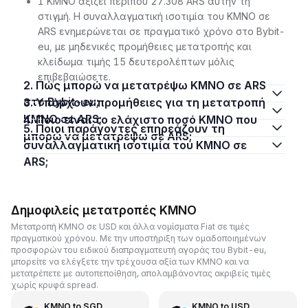
1 KMNO αξίζει περίπου 27.308 ARS αυτήν τη
στιγμή. Η συναλλαγματική ισοτιμία του KMNO σε
ARS ενημερώνεται σε πραγματικό χρόνο στο Bybit-
eu, με μηδενικές προμήθειες μετατροπής και
κλείδωμα τιμής 15 δευτερολέπτων μόλις
επιβεβαιώσετε.
2. Πώς μπορώ να μετατρέψω KMNO σε ARS
στο Bybit-eu;
3. Υπάρχουν προμήθειες για τη μετατροπή
KMNO σε ARS;
4. Ποιο είναι το ελάχιστο ποσό KMNO που
5. Ποιοι παράγοντες επηρεάζουν τη
μπορώ να μετατρέψω σε ARS;
συναλλαγματική ισοτιμία του KMNO σε
ARS;
Δημοφιλείς μετατροπές KMNO
Μετατροπή KMNO σε USD και άλλα νομίσματα Fiat σε τιμές
πραγματικού χρόνου. Με την υποστήριξη των ομαδοποιημένων
προσφορών του ειδικού διαπραγματευτή αγοράς του Bybit-eu,
μπορείτε να ελέγξετε την τρέχουσα αξία των KMNO και να
μετατρέπετε με αυτοπεποίθηση, απολαμβάνοντας ακριβείς τιμές
χωρίς κρυφά spread.
KMNO
to
SGD
KMNO
to
USD