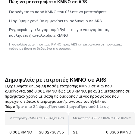
Πώς να μετατρέψετε KMNO σε ARS
Εισαγάγετε το ποσό KMNO που θέλετε να μετατρέψετε
Η αριθμομηχανή θα εμφανίσει το ισοδύναμο σε ARS
Εγγραφείτε για λογαριασμό Bybit-eu για να αγοράσετε,
πουλήσετε ή ανταλλάξετε KMNO
Η συναλλαγματική ισοτιμία KMNO προς ARS ενημερώνεται σε πραγματικό
χρόνο με βάση τα δεδομένα της αγοράς.
Δημοφιλείς μετατροπές KMNO σε ARS
Εξερευνήστε δημοφιλή ποσά μετατροπής KMNO σε ARS που
κυμαίνονται από 0,001 KMNO έως 100 KMNO, με αξίες μετατροπής σε
πραγματικό χρόνο με βάση τις ομαδοποιημένες προσφορές που
παρέχει ο ειδικός διαπραγματευτής αγοράς΄του Bybit-eu.
Τώρα
Πριν από 24 ώρες
Πριν από 1 μήνα
Πριν από 1 έτος
Μετατροπή KMNO σε ARS
Αξία ARS
Μετατροπή ARS σε KMNO
Αξία KMNO
0.001 KMNO
$0.02730755
$1
0.0366 KMNO