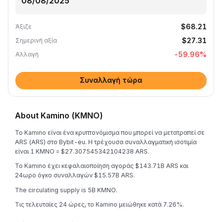
$68.21
Άξιζε
$27.31
Σημερινή αξία
-59.96
%
Αλλαγή
Συναλλαγή τώρα
About Kamino (KMNO)
Το Kamino είναι ένα κρυπτονόμισμα που μπορεί να μετατραπεί σε
ARS (ARS) στο Bybit-eu. Η τρέχουσα συναλλαγματική ισοτιμία
είναι 1 KMNO = $27.307545342104238 ARS.
Το Kamino έχει κεφαλαιοποίηση αγοράς $143.71B ARS και
24ωρο όγκο συναλλαγών $15.57B ARS.
The circulating supply is 5B KMNO.
Τις τελευταίες 24 ώρες, το Kamino μειώθηκε κατά 7.26%.