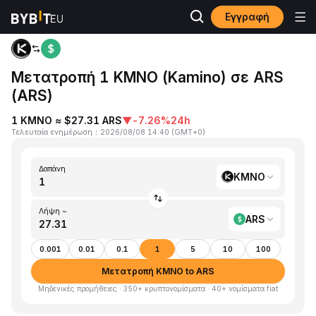
Εγγραφή
Αρχική
KMNO to ARS
Μετατροπή 1 KMNO (Kamino) σε ARS
(ARS)
1 KMNO ≈ $27.31 ARS
▼
-7.26%
24h
Τελευταία ενημέρωση
：
2026/08/08 14:40
(
GMT+0
)
Δαπάνη
KMNO
Λήψη ~
ARS
0.001
0.01
0.1
1
5
10
100
Μετατροπή KMNO to ARS
Μηδενικές προμήθειες · 350+ κρυπτονομίσματα · 40+ νομίσματα fiat