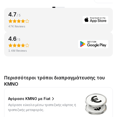
4.7
/ 5
47K Reviews
4.6
/ 5
1.4M Reviews
Περισσότεροι τρόποι διαπραγμάτευσης του
KMNO
Αγόρασε KMNO με Fiat
Αγόρασε εύκολα μέσω τραπεζικής κάρτας ή
τραπεζικής μεταφοράς.